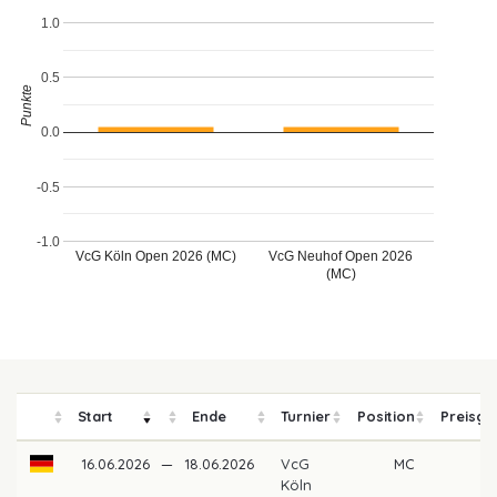
1.0
0.5
Punkte
0.0
-0.5
-1.0
VcG Köln Open 2026 (MC)
VcG Neuhof Open 2026
(MC)
Start
Ende
Turnier
Position
Preisge
16.06.2026
—
18.06.2026
VcG
MC
Köln