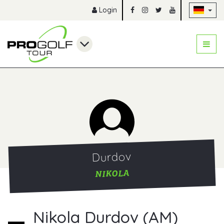
Na
Login
Durdov
NIKOLA
Nikola Durdov (AM)