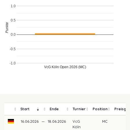
1.0
0.5
Punkte
0.0
-0.5
-1.0
VcG Köln Open 2026 (MC)
Start
Ende
Turnier
Position
Preisgel
16.06.2026
—
18.06.2026
VcG
MC
Köln