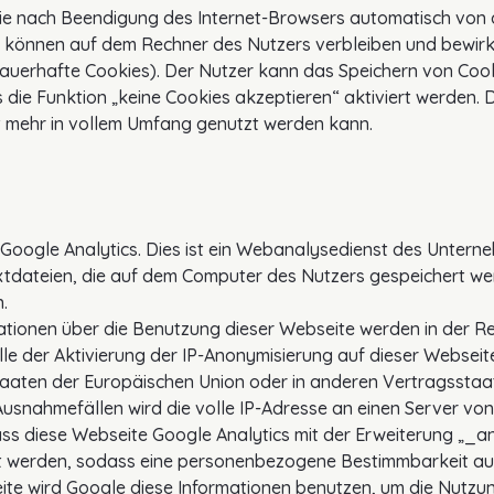
ie nach Beendigung des Internet-Browsers automatisch von 
s können auf dem Rechner des Nutzers verbleiben und bewir
dauerhafte Cookies). Der Nutzer kann das Speichern von Cook
 die Funktion „keine Cookies akzeptieren“ aktiviert werden. 
t mehr in vollem Umfang genutzt werden kann.
Google Analytics. Dies ist ein Webanalysedienst des Untern
extdateien, die auf dem Computer des Nutzers gespeichert we
.
ationen über die Benutzung dieser Webseite werden in der R
lle der Aktivierung der IP-Anonymisierung auf dieser Webseit
staaten der Europäischen Union oder in anderen Vertragsst
Ausnahmefällen wird die volle IP-Adresse an einen Server vo
ass diese Webseite Google Analytics mit der Erweiterung „_a
t werden, sodass eine personenbezogene Bestimmbarkeit aus
eite wird Google diese Informationen benutzen, um die Nutz