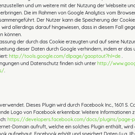
nzustellen und um weitere mit der Nutzung der Webseite und
rbringen. Die im Rahmen von Google Analytics vom Browser 
sammengeführt. Der Nutzer kann die Speicherung der Cookies
 wird allerdings darauf hingewiesen, dass in diesem Fall geg
en können.
fassung der durch das Cookie erzeugten und auf seine Nutzun
beitung dieser Daten durch Google verhindern, indem er das
iert:
http://tools.google.com/dlpage/gaoptout?hl=de
.
ngungen und Datenschutz finden sich unter
http://www.goog
s/
.
erwendet. Dieses Plugin wird durch Facebook Inc., 1601 S. Ca
hende Logo von Facebook erkennbar. Weitere Informationen z
ich:
https://developers.facebook.com/docs/plugins/page-p
ternet-Domain aufruft, welche ein solches Plugin enthält, wi
k aufgebaut. Facebook erhält und speichert Daten (u.a. IP