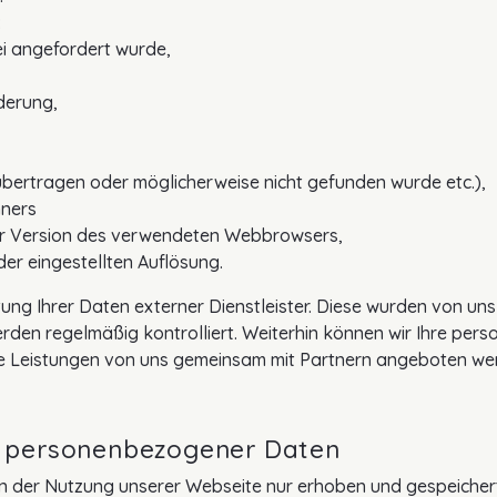
:
ei angefordert wurde,
derung,
 übertragen oder möglicherweise nicht gefunden wurde etc.),
hners
der Version des verwendeten Webbrowsers,
der eingestellten Auflösung.
tung Ihrer Daten externer Dienstleister. Diese wurden von un
en regelmäßig kontrolliert. Weiterhin können wir Ihre per
e Leistungen von uns gemeinsam mit Partnern angeboten we
g personenbezogener Daten
er Nutzung unserer Webseite nur erhoben und gespeichert, 