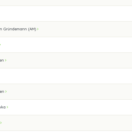
ian Gründemann (AM)
gen
een
iwka