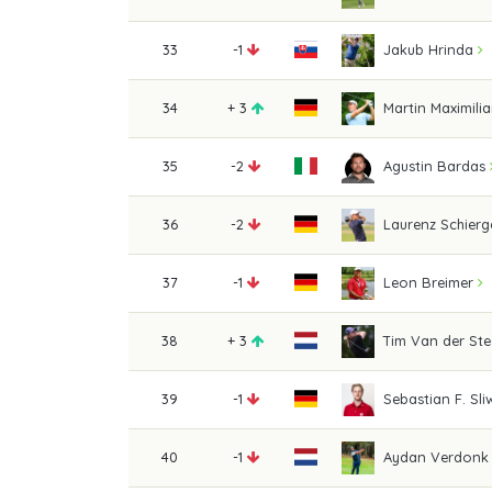
33
-1
Jakub Hrinda
34
+ 3
Martin Maximil
35
-2
Agustin Bardas
36
-2
Laurenz Schier
37
-1
Leon Breimer
38
+ 3
Tim Van der St
39
-1
Sebastian F. Sl
40
-1
Aydan Verdonk