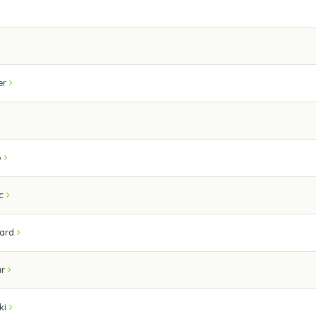
er
o
c
ard
r
ki