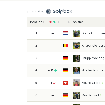
powered by
Position
Spieler
1
—
Dario Antonisse
2
—
Kristof Ulenaers
3
—
Philipp Maciong
4
+ 15
Nicolas Horder
5
-1
Mauro Gilardi
6
—
Max Schmitt