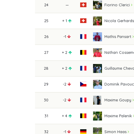
24
—
Fiorino Clerici
25
+ 1
Nicola Gerhard
26
-1
Mathis Pansart
27
+ 2
Nathan Cossem
28
+ 2
Guillaume Cheva
29
-2
Dominik Pavou
30
-2
Maxime Goupy
31
+ 4
Maxime Palenik
32
-1
Simon Haas