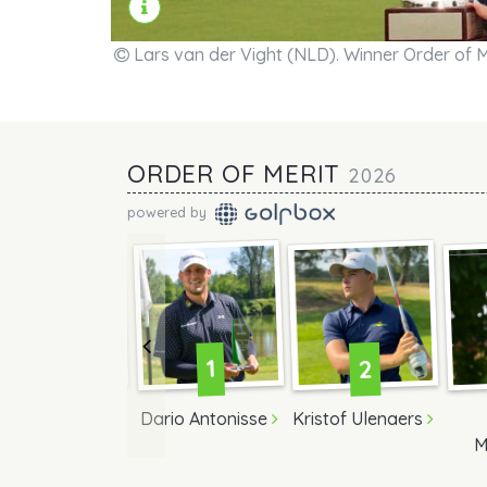
Lars van der Vight (NLD). Winner Order of M
ORDER OF MERIT
2026
powered by
Previous
148
2
1
Niklas Adank
Dario Antonisse
Kristof Ulenaers
M