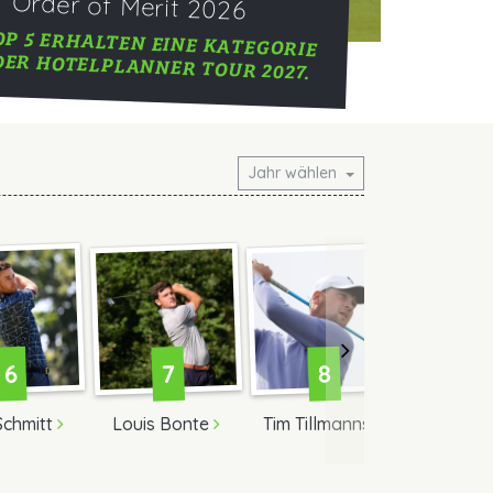
Order of Merit 2026
OP 5 ERHALTEN EINE KATEGORIE
DER HOTELPLANNER TOUR 2027.
Jahr wählen
Next
7
8
9
6
Schmitt
Louis Bonte
Tim Tillmanns
Antoi
Bachel