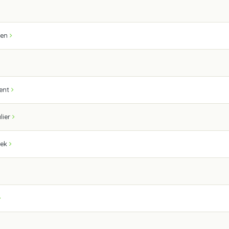
sen
ent
lier
cek