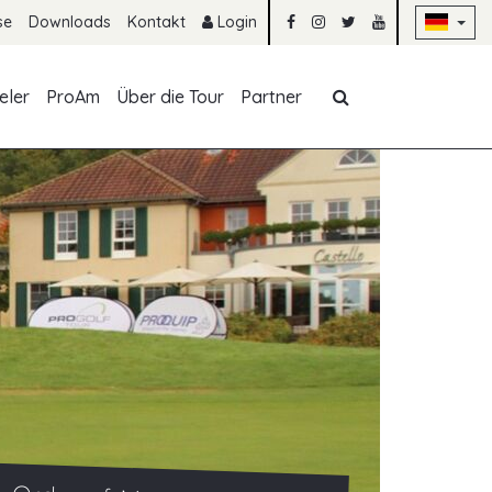
Na
se
Downloads
Kontakt
Login
Navigation übe
eler
ProAm
Über die Tour
Partner