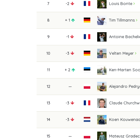
7
-2
Louis Bonte
8
+ 1
Tim Tillmanns
9
-1
Antoine Bacheli
10
-3
Velten Meyer
11
+ 2
Ken-Marten So
12
—
Alejandro Pedry
13
-3
Claude Churchw
14
-3
Koen Kouwenaa
15
—
Mateusz Gradec