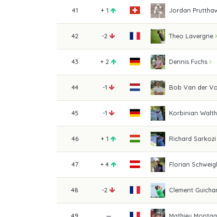
41
+ 1
Jordan Pruttha
42
-2
Theo Lavergne
43
+ 2
Dennis Fuchs
44
-1
Bob Van der V
45
-1
Korbinian Walth
46
+ 1
Richard Sarkozi 
47
+ 4
Florian Schweig
48
-2
Clement Guicha
49
—
Mathieu Monta