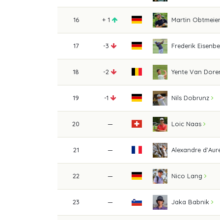
16
+ 1
Martin Obtmeie
17
-3
Frederik Eisenbe
18
-2
Yente Van Dore
19
-1
Nils Dobrunz
20
—
Loic Naas
21
—
Alexandre d'Aure
22
—
Nico Lang
23
—
Jaka Babnik