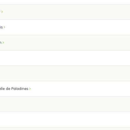
r
is
n
lle de Paladines