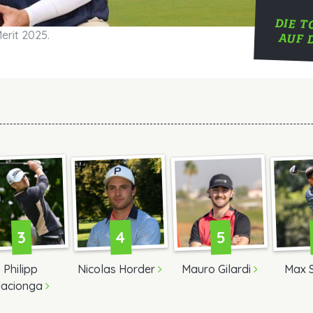
DIE T
erit 2025.
AUF 
4
5
3
Philipp
Nicolas Horder
Mauro Gilardi
Max 
acionga