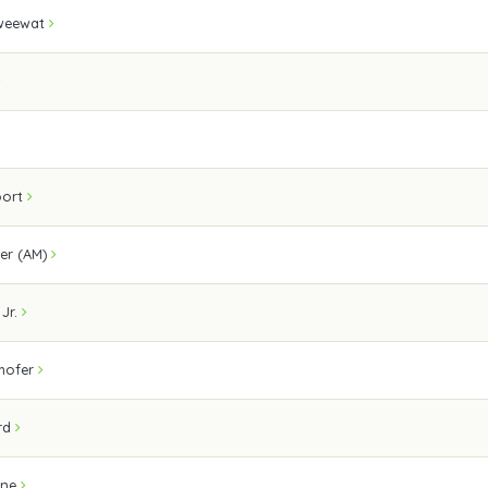
weewat
oort
er (AM)
Jr.
hofer
rd
gne