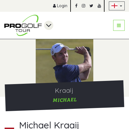
Sk
Login
Kraaij
MICHAEL
Michael Kraaij