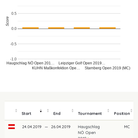
0.5
Score
0.0
-0.5
-1.0
Haugschlag NÖ Open 201…
Leipziger Golf Open 2019…
KUHN Maßkonfektion Ope…
Starnberg Open 2019 (MC)
Start
End
Tournament
Position
24.04.2019
—
26.04.2019
Haugschlag
MC
NÖ Open