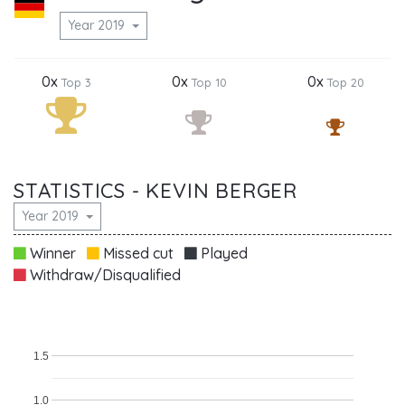
Year 2019
0x
0x
0x
Top 3
Top 10
Top 20
STATISTICS - KEVIN BERGER
Year 2019
Winner
Missed cut
Played
Withdraw/Disqualified
1.5
1.0