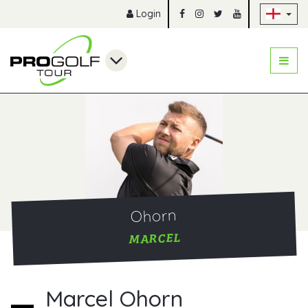
Sk
Login
Ohorn
MARCEL
Marcel Ohorn