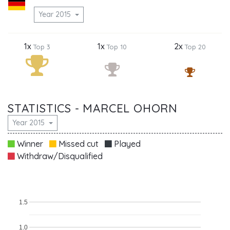
Year 2015
1x
1x
2x
Top 3
Top 10
Top 20
STATISTICS - MARCEL OHORN
Year 2015
Winner
Missed cut
Played
Withdraw/Disqualified
1.5
1.0