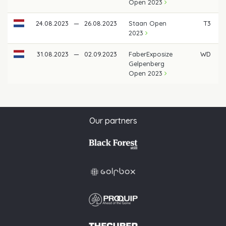
Open 2023
24.08.2023
—
26.08.2023
Staan Open
T3
2023
31.08.2023
—
02.09.2023
FaberExposize
WD
Gelpenberg
Open 2023
Our partners