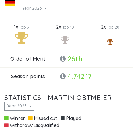
Year 2023
1x
2x
2x
Top 3
Top 10
Top 20
26th
Order of Merit
4,742.17
Season points
STATISTICS - MARTIN OBTMEIER
Year 2023
Winner
Missed cut
Played
Withdraw/Disqualified