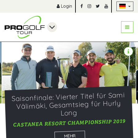
Na
Login
Saisonfinale: Vierter Titel für Sami
Välimäki, Gesamtsieg für Hurly
Long
CASTANEA RESORT CHAMPIONSHIP 2019
MEHR