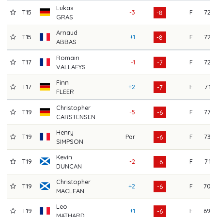
Lukas
T15
-3
F
72
-8
GRAS
Arnaud
T15
+1
F
72
-8
ABBAS
Romain
T17
-1
F
72
-7
VALLAEYS
Finn
T17
+2
F
71
-7
FLEER
Christopher
T19
-5
F
77
-6
CARSTENSEN
Henry
T19
Par
F
73
-6
SIMPSON
Kevin
T19
-2
F
71
-6
DUNCAN
Christopher
T19
+2
F
70
-6
MACLEAN
Leo
T19
+1
F
69
-6
MATHARD