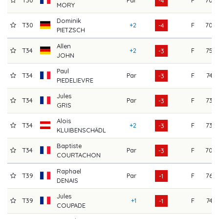
-4
MORY
Dominik
T30
+2
F
70
-4
PIETZSCH
Allen
T34
+2
F
75
-3
JOHN
Paul
T34
Par
F
74
-3
PIEDELIEVRE
Jules
T34
Par
F
73
-3
GRIS
Alois
T34
+2
F
73
-3
KLUIBENSCHÄDL
Baptiste
T34
Par
F
70
-3
COURTACHON
Raphael
T39
Par
F
76
-1
DENAIS
Jules
T39
+1
F
74
-1
COUPADE