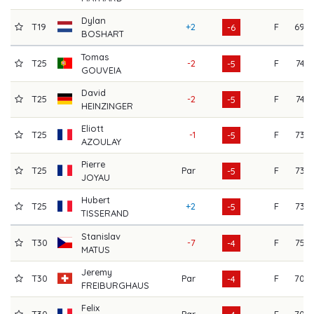
Dylan
T19
+2
F
69
-6
BOSHART
Tomas
T25
-2
F
74
-5
GOUVEIA
David
T25
-2
F
74
-5
HEINZINGER
Eliott
T25
-1
F
73
-5
AZOULAY
Pierre
T25
Par
F
73
-5
JOYAU
Hubert
T25
+2
F
73
-5
TISSERAND
Stanislav
T30
-7
F
75
-4
MATUS
Jeremy
T30
Par
F
70
-4
FREIBURGHAUS
Felix
T30
Par
F
70