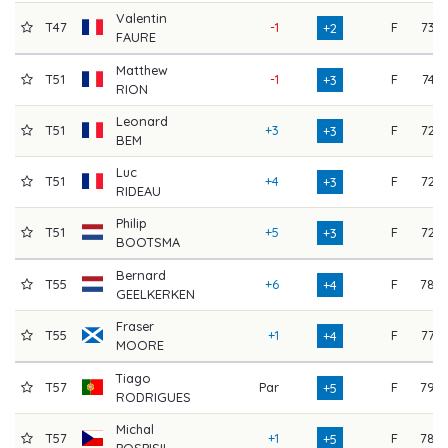
Valentin
T47
-1
F
73
+2
FAURE
Matthew
T51
-1
F
74
+3
RION
Leonard
T51
+3
F
72
+3
BEM
Luc
T51
+4
F
72
+3
RIDEAU
Philip
T51
+5
F
72
+3
BOOTSMA
Bernard
T55
+6
F
78
+4
GEELKERKEN
Fraser
T55
+1
F
77
+4
MOORE
Tiago
T57
Par
F
79
+5
RODRIGUES
Michal
T57
+1
F
78
+5
POSPISIL