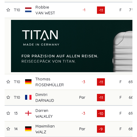
Robbie
T10
-1
F
71
-11
VAN WEST
Thomas
T10
-3
F
69
-11
ROSENMÜLLER
Dimitri
T10
Par
F
66
-11
DARNAUD
Darren
13
-3
F
69
-10
WALKLEY
Maximilian
14
Par
F
68
-9
WALZ