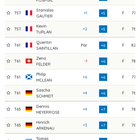
Stanislas
T57
+1
F
77
+5
GAUTIER
Kevin
T57
+2
F
76
+5
TURLAN
Quentin
T61
Par
F
82
+6
SAINTILLAN
Zeno
T61
-1
F
78
+6
FELDER
Philip
T61
+6
F
77
+6
MCLEAN
Sascha
T61
+4
F
76
+6
SCHMIDT
Dennis
T65
+4
F
78
+7
MEYERROSE
Hinrich
T65
+3
F
76
+7
ARKENAU
Tomas