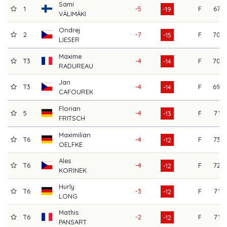
Sami
1
-5
F
67
-19
VÄLIMÄKI
Ondrej
2
-7
F
70
-15
LIESER
Maxime
T3
-4
F
70
-14
RADUREAU
Jan
T3
-4
F
69
-14
CAFOUREK
Florian
5
-4
F
71
-13
FRITSCH
Maximilian
T6
-4
F
73
-12
OELFKE
Ales
T6
-4
F
72
-12
KORINEK
Hurly
T6
-3
F
71
-12
LONG
Mathis
T6
-2
F
71
-12
PANSART