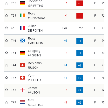
Jonathan
T39
-1
F
72
-1
GRIFFITHS
Rory
T39
-1
F
72
-1
MCNAMARA
Julien
43
Par
Par
F
77
DE POYEN
Ross
T44
+5
F
74
+1
CAMERON
Gregory
T44
-1
F
73
+1
WIGGINS
Benjamin
T44
+4
F
73
+1
RUSCH
Yann
T47
+4
F
78
+2
PFEIFFER
James
T47
-1
F
76
+2
WILSON
Max
T47
-2
F
75
+2
ALBERTUS