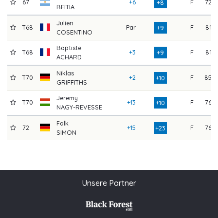
67
+6
F
72
+8
BEITIA
Julien
T68
Par
F
81
+9
COSENTINO
Baptiste
T68
+3
F
81
+9
ACHARD
Niklas
T70
+2
F
85
+10
GRIFFITHS
Jeremy
T70
+13
F
76
+10
NAGY-REVESSE
Falk
72
+15
F
76
+23
SIMON
Unsere Partner