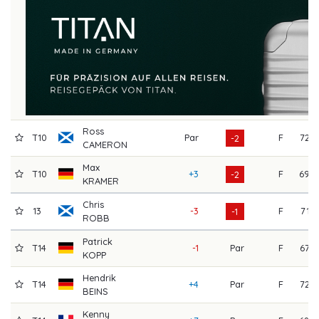
Ross
T10
Par
F
72
-2
CAMERON
Max
T10
+3
F
69
-2
KRAMER
Chris
13
-3
F
71
-1
ROBB
Patrick
T14
-1
Par
F
67
KOPP
Hendrik
T14
+4
Par
F
72
BEINS
Kenny