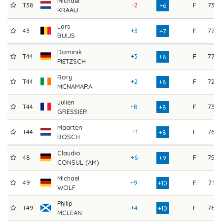
Michael
T38
-2
F
73
+6
KRAAIJ
Lars
43
+3
F
77
+7
BUIJS
Dominik
T44
+3
F
77
+8
PIETZSCH
Rory
T44
+2
F
72
+8
MCNAMARA
Julien
T44
+8
F
73
+8
GRESSIER
Maarten
T44
+1
F
76
+8
BOSCH
Claudio
48
+6
F
75
+9
CONSUL (AM)
Michael
49
+9
F
71
+10
WOLF
Philip
T49
+4
F
76
+10
MCLEAN