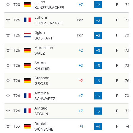
Julian
T20
+7
F
71
+2
KUNZENBACHER
Johann
T26
Par
F
72
+3
LOPEZ LAZARO
Dylan
T26
Par
F
70
+3
BOSHART
Maximilian
T26
+2
F
73
+3
WALZ
Anton
T26
+2
F
73
+3
KIRSTEIN
Stephan
T26
-2
F
76
+3
GROSS
Antoine
T26
+7
F
70
+3
SCHWARTZ
Arnaud
T26
+7
F
71
+3
SEGUIN
Daniel
T33
+1
F
74
+4
WÜNSCHE