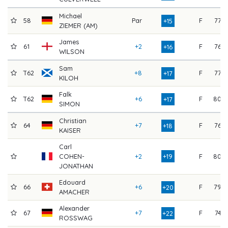
Michael
58
Par
F
77
+15
ZIEMER (AM)
James
61
+2
F
76
+16
WILSON
Sam
T62
+8
F
77
+17
KILOH
Falk
T62
+6
F
80
+17
SIMON
Christian
64
+7
F
76
+18
KAISER
Carl
COHEN-
+2
+19
F
80
JONATHAN
Edouard
66
+6
F
79
+20
AMACHER
Alexander
67
+7
F
74
+22
ROSSWAG