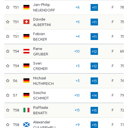
Jan-Philip
T51
+8
F
78
+11
NEUENDORF
Davide
T51
+5
F
75
+11
ALBERTINI
Fabian
T51
+4
F
75
+11
BECKER
Rene
T54
+10
F
69
+12
GRUBER
Sven
T54
+3
F
75
+12
CREMER
Michael
56
+3
F
76
+13
MUTHREICH
Sascha
57
+10
F
79
+14
SCHMIDT
Raffaele
T58
+13
F
72
+15
BENATTI
Alexander
T58
+9
F
77
+15
CULVERWELL