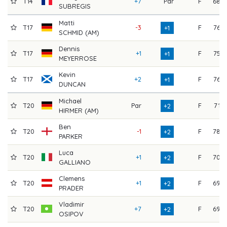
T14
+7
Par
F
68
SUBREGIS
Matti
T17
-3
F
76
+1
SCHMID (AM)
Dennis
T17
+1
F
75
+1
MEYERROSE
Kevin
T17
+2
F
76
+1
DUNCAN
Michael
T20
Par
F
71
+2
HIRMER (AM)
Ben
T20
-1
F
78
+2
PARKER
Luca
T20
+1
F
70
+2
GALLIANO
Clemens
T20
+1
F
69
+2
PRADER
Vladimir
T20
+7
F
69
+2
OSIPOV