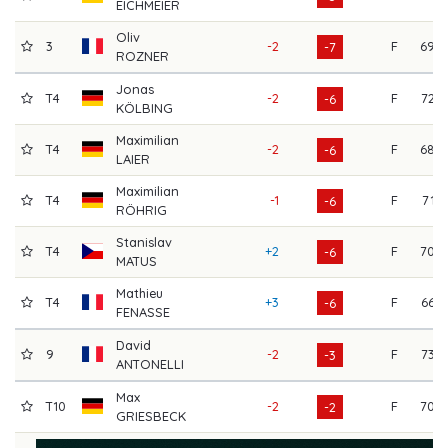
EICHMEIER
Oliv
3
-2
F
69
-7
ROZNER
Jonas
T4
-2
F
72
-6
KÖLBING
Maximilian
T4
-2
F
68
-6
LAIER
Maximilian
T4
-1
F
71
-6
RÖHRIG
Stanislav
T4
+2
F
70
-6
MATUS
Mathieu
T4
+3
F
66
-6
FENASSE
David
9
-2
F
73
-3
ANTONELLI
Max
T10
-2
F
70
-2
GRIESBECK