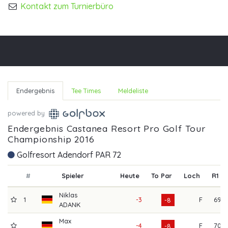
Kontakt zum Turnierbüro
Endergebnis
Tee Times
Meldeliste
powered by
Endergebnis Castanea Resort Pro Golf Tour
Championship 2016
Golfresort Adendorf PAR 72
#
Spieler
Heute
To Par
Loch
R1
Niklas
1
-3
F
69
-8
ADANK
Max
-4
F
70
-8