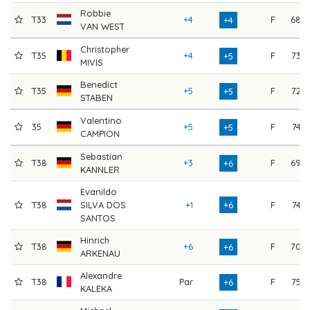
Robbie
T33
+4
F
68
+4
VAN WEST
Christopher
T35
+4
F
73
+5
MIVIS
Benedict
T35
+5
F
72
+5
STABEN
Valentino
35
+5
F
74
+5
CAMPION
Sebastian
T38
+3
F
69
+6
KANNLER
Evanildo
T38
SILVA DOS
+1
+6
F
74
SANTOS
Hinrich
T38
+6
F
70
+6
ARKENAU
Alexandre
T38
Par
F
75
+6
KALEKA