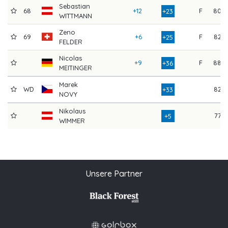
Sebastian
68
+12
F
80
+23
WITTMANN
Zeno
69
+6
F
82
+25
FELDER
Nicolas
+9
F
88
+36
MEITINGER
Marek
WD
82
+33
NOVY
Nikolaus
77
+5
WIMMER
Unsere Partner