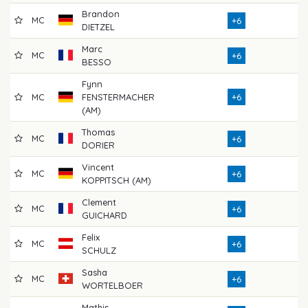
Brandon
MC
7
+6
DIETZEL
Marc
MC
7
+6
BESSO
Fynn
MC
FENSTERMACHER
+6
7
(AM)
Thomas
MC
7
+6
DORIER
Vincent
MC
7
+6
KOPPITSCH (AM)
Clement
MC
7
+6
GUICHARD
Felix
MC
6
+6
SCHULZ
Sasha
MC
7
+6
WORTELBOER
Mathis