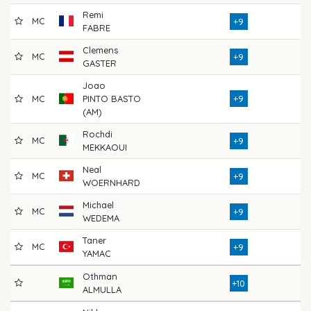
Remi
MC
7
+9
FABRE
Clemens
MC
7
+9
GASTER
Joao
MC
PINTO BASTO
+9
7
(AM)
Rochdi
MC
7
+9
MEKKAOUI
Neal
MC
8
+9
WOERNHARD
Michael
MC
7
+9
WEDEMA
Taner
MC
7
+9
YAMAC
Othman
7
+10
ALMULLA