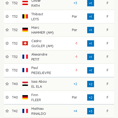
Oliver
T32
+3
F
7
+1
RATH
Thibaut
T32
Par
F
7
+1
LEYS
Marc
T32
Par
F
6
+1
HAMMER (AM)
Cédric
T32
-1
F
7
+1
GUGLER (AM)
Alexandre
T32
-1
F
7
+1
PETIT
Paul
T32
-1
F
7
+1
PIEDELIEVRE
Issa Abou
T40
+2
F
7
+2
EL ELA
Finn
T40
Par
F
7
+2
FLEER
Mathieu
T42
+4
F
7
+3
RINALDO