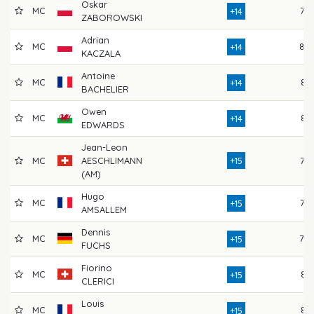
Oskar
MC
76
+14
ZABOROWSKI
Adrian
MC
82
+14
KACZALA
Antoine
MC
81
+14
BACHELIER
Owen
MC
81
+14
EDWARDS
Jean-Leon
MC
AESCHLIMANN
+15
77
(AM)
Hugo
MC
76
+15
AMSALLEM
Dennis
MC
79
+15
FUCHS
Fiorino
MC
81
+15
CLERICI
Louis
MC
81
+15