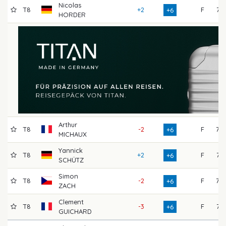
Nicolas
T8
+2
F
74
+6
HORDER
Arthur
T8
-2
F
73
+6
MICHAUX
Yannick
T8
+2
F
74
+6
SCHÜTZ
Simon
T8
-2
F
76
+6
ZACH
Clement
T8
-3
F
71
+6
GUICHARD