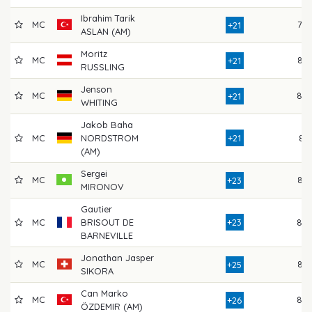
Ibrahim Tarik
MC
79
+21
ASLAN (AM)
Moritz
MC
83
+21
RUSSLING
Jenson
MC
80
+21
WHITING
Jakob Baha
MC
NORDSTROM
+21
81
(AM)
Sergei
MC
83
+23
MIRONOV
Gautier
MC
BRISOUT DE
+23
80
BARNEVILLE
Jonathan Jasper
MC
86
+25
SIKORA
Can Marko
MC
89
+26
ÖZDEMIR (AM)