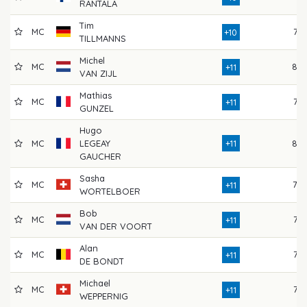
RANTALA
Tim
MC
77
+10
TILLMANNS
Michel
MC
80
+11
VAN ZIJL
Mathias
MC
77
+11
GUNZEL
Hugo
MC
LEGEAY
+11
80
GAUCHER
Sasha
MC
78
+11
WORTELBOER
Bob
MC
77
+11
VAN DER VOORT
Alan
MC
76
+11
DE BONDT
Michael
MC
77
+11
WEPPERNIG