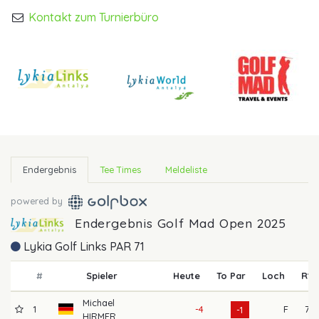
Kontakt zum Turnierbüro
Endergebnis
Tee Times
Meldeliste
powered by
Endergebnis Golf Mad Open 2025
Lykia Golf Links PAR 71
#
Spieler
Heute
To Par
Loch
R1
Michael
1
-4
F
77
-1
HIRMER