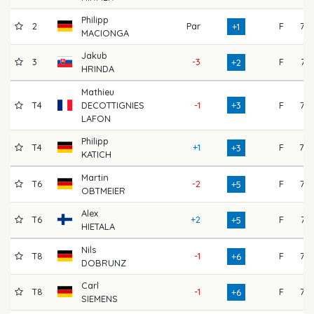
Philipp
2
Par
F
73
+1
MACIONGA
Jakub
3
-3
F
71
+2
HRINDA
Mathieu
T4
DECOTTIGNIES
-1
+3
F
75
LAFON
Philipp
T4
+1
F
79
+3
KATICH
Martin
T6
-2
F
75
+5
OBTMEIER
Alex
T6
+2
F
74
+5
HIETALA
Nils
T8
-1
F
76
+6
DOBRUNZ
Carl
T8
-1
F
77
+6
SIEMENS