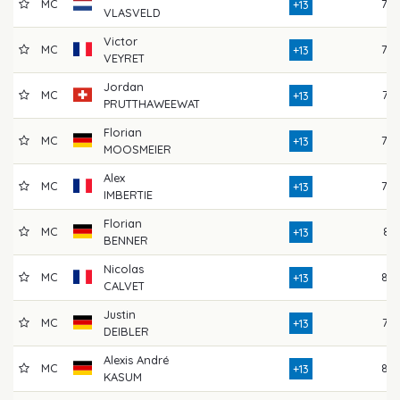
MC
78
+13
VLASVELD
Victor
MC
78
+13
VEYRET
Jordan
MC
76
+13
PRUTTHAWEEWAT
Florian
MC
79
+13
MOOSMEIER
Alex
MC
78
+13
IMBERTIE
Florian
MC
81
+13
BENNER
Nicolas
MC
82
+13
CALVET
Justin
MC
77
+13
DEIBLER
Alexis André
MC
82
+13
KASUM