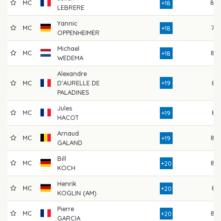
MC
80
+18
LEBRERE
Yannic
MC
76
+18
OPPENHEIMER
Michael
MC
84
+18
WEDEMA
Alexandre
MC
D'AURELLE DE
+19
81
PALADINES
Jules
MC
81
+19
HACOT
Arnaud
MC
84
+19
GALAND
Bill
MC
82
+20
KOCH
Henrik
MC
81
+20
KOGLIN (AM)
Pierre
MC
85
+20
GARCIA