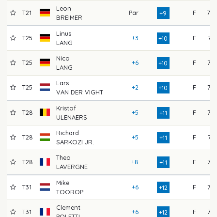
Leon
T21
Par
F
79
+9
BREIMER
Linus
T25
+3
F
74
+10
LANG
Nico
T25
+6
F
73
+10
LANG
Lars
T25
+2
F
76
+10
VAN DER VIGHT
Kristof
T28
+5
F
75
+11
ULENAERS
Richard
T28
+5
F
74
+11
SARKOZI JR.
Theo
T28
+8
F
72
+11
LAVERGNE
Mike
T31
+6
F
75
+12
TOOROP
Clement
T31
+6
F
75
+12
POLETTI