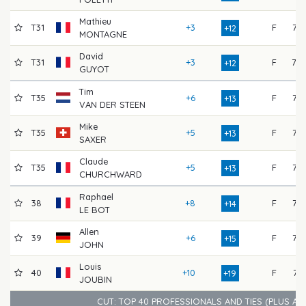
Mathieu
T31
+3
F
75
+12
MONTAGNE
David
T31
+3
F
78
+12
GUYOT
Tim
T35
+6
F
77
+13
VAN DER STEEN
Mike
T35
+5
F
73
+13
SAXER
Claude
T35
+5
F
75
+13
CHURCHWARD
Raphael
38
+8
F
75
+14
LE BOT
Allen
39
+6
F
73
+15
JOHN
Louis
40
+10
F
74
+19
JOUBIN
CUT: TOP 40 PROFESSIONALS AND TIES (PLUS AM