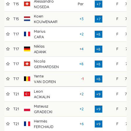
Alessandro
T15
Par
F
76
+7
NOSEDA
Koen
T15
+3
F
75
+7
KOUWENAAR
Marius
T17
+2
F
76
+8
CARA
Niklas
T17
+4
F
74
+8
ADANK
Nicola
T17
+8
F
74
+8
GERHARDSEN
Yente
T17
-1
F
78
+8
VAN DOREN
Leon
T21
+2
F
78
+9
ACIKALIN
Mateusz
T21
+2
F
76
+9
GRADECKI
Hermès
T21
+6
F
71
+9
FERCHAUD