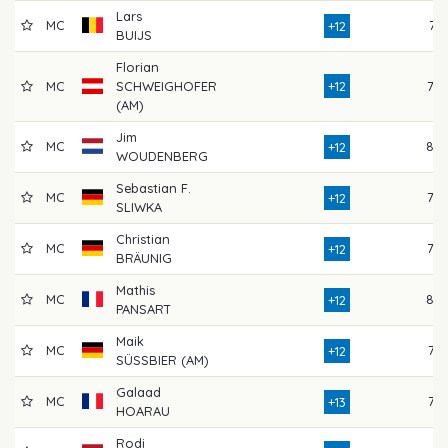
Lars
MC
74
+12
BUIJS
Florian
MC
SCHWEIGHOFER
+12
79
(AM)
Jim
MC
80
+12
WOUDENBERG
Sebastian F.
MC
79
+12
SLIWKA
Christian
MC
79
+12
BRÄUNIG
Mathis
MC
80
+12
PANSART
Maik
MC
76
+12
SÜSSBIER (AM)
Galaad
MC
75
+13
HOARAU
Rodi