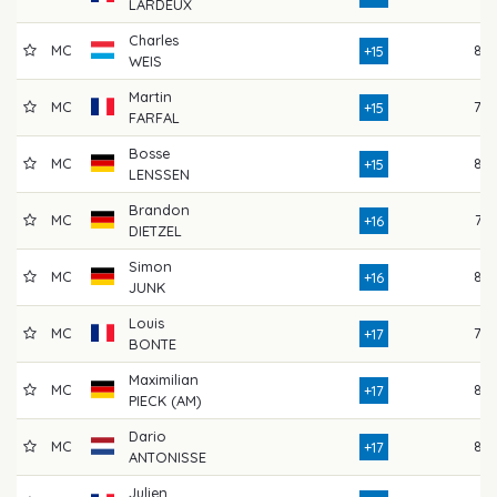
LARDEUX
Charles
MC
82
+15
WEIS
Martin
MC
79
+15
FARFAL
Bosse
MC
84
+15
LENSSEN
Brandon
MC
76
+16
DIETZEL
Simon
MC
84
+16
JUNK
Louis
MC
79
+17
BONTE
Maximilian
MC
85
+17
PIECK (AM)
Dario
MC
85
+17
ANTONISSE
Julien