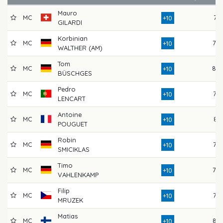
Mauro
MC
74
+10
GILARDI
Korbinian
MC
78
+10
WALTHER (AM)
Tom
MC
80
+10
BÜSCHGES
Pedro
MC
76
+10
LENCART
Antoine
MC
81
+10
POUGUET
Robin
MC
77
+10
SMICIKLAS
Timo
MC
79
+10
VAHLENKAMP
Filip
MC
77
+10
MRUZEK
Matias
MC
83
+10