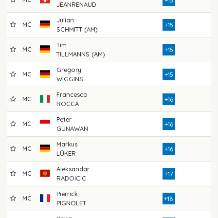
JEANRENAUD
Julian
MC
8
+15
SCHMITT (AM)
Tim
MC
7
+15
TILLMANNS (AM)
Gregory
MC
8
+15
WIGGINS
Francesco
MC
8
+16
ROCCA
Peter
MC
8
+16
GUNAWAN
Markus
MC
8
+16
LÜKER
Aleksandar
MC
8
+17
RADOICIC
Pierrick
MC
8
+18
PIGNOLET