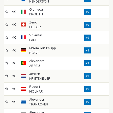
HENDERSON
Gianluca
MC
7
+9
PROIETTI
Zeno
MC
7
+9
FELDER
Valentin
MC
7
+9
FAURE
Maximilian Philipp
MC
7
+9
BÖGEL
Alexandre
MC
7
+9
ABREU
Jeroen
MC
7
+9
KRIETEMEIJER
Robert
MC
7
+9
MOLNAR
Alexander
MC
7
+9
TRANACHER
Alexander