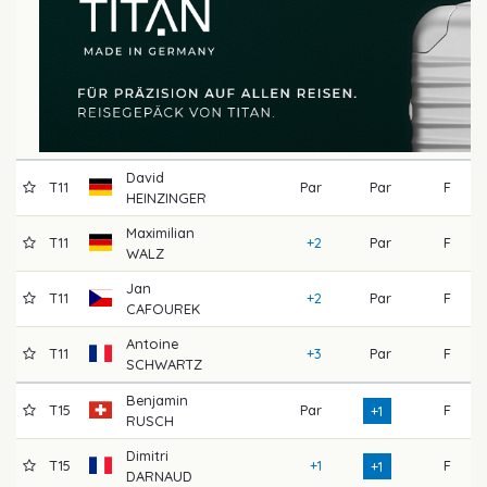
David
T11
Par
Par
F
7
HEINZINGER
Maximilian
T11
+2
Par
F
7
WALZ
Jan
T11
+2
Par
F
7
CAFOUREK
Antoine
T11
+3
Par
F
7
SCHWARTZ
Benjamin
T15
Par
F
7
+1
RUSCH
Dimitri
T15
+1
F
7
+1
DARNAUD