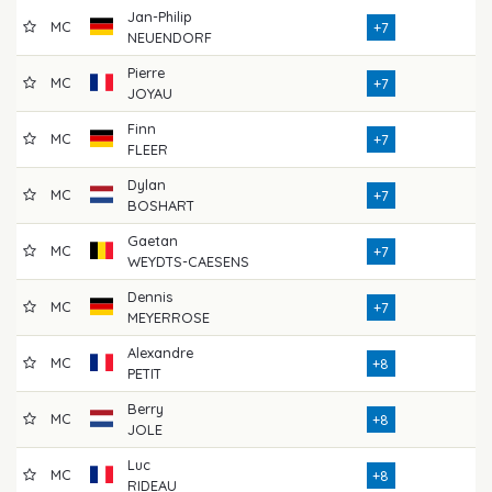
Jan-Philip
MC
8
+7
NEUENDORF
Pierre
MC
7
+7
JOYAU
Finn
MC
7
+7
FLEER
Dylan
MC
7
+7
BOSHART
Gaetan
MC
7
+7
WEYDTS-CAESENS
Dennis
MC
7
+7
MEYERROSE
Alexandre
MC
7
+8
PETIT
Berry
MC
7
+8
JOLE
Luc
MC
8
+8
RIDEAU