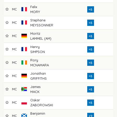
Felix
MC
7
+8
MORY
Stephane
MC
7
+8
MEYSSONNIER
Moritz
MC
7
+8
LAMMEL (AM)
Henry
MC
7
+8
SIMPSON
Rory
MC
7
+8
MCNAMARA
Jonathan
MC
8
+8
GRIFFITHS
James
MC
7
+8
MACK
Oskar
MC
7
+8
ZABOROWSKI
Benjamin
MC
7
+9