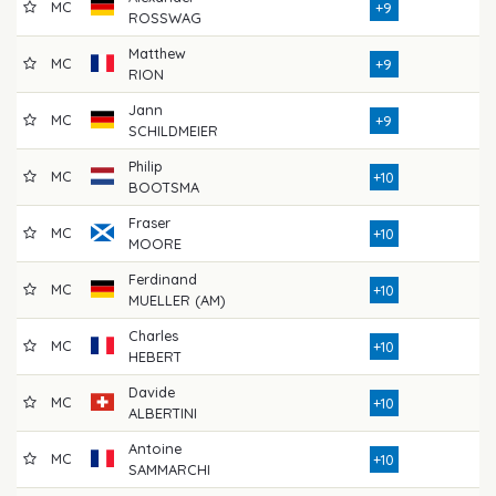
MC
7
+9
ROSSWAG
Matthew
MC
7
+9
RION
Jann
MC
7
+9
SCHILDMEIER
Philip
MC
7
+10
BOOTSMA
Fraser
MC
7
+10
MOORE
Ferdinand
MC
7
+10
MUELLER (AM)
Charles
MC
7
+10
HEBERT
Davide
MC
7
+10
ALBERTINI
Antoine
MC
7
+10
SAMMARCHI