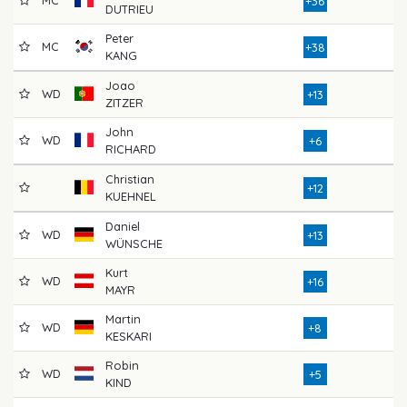
+36
DUTRIEU
Peter
MC
9
+38
KANG
Joao
WD
7
+13
ZITZER
John
WD
7
+6
RICHARD
Christian
7
+12
KUEHNEL
Daniel
WD
8
+13
WÜNSCHE
Kurt
WD
8
+16
MAYR
Martin
WD
8
+8
KESKARI
Robin
WD
4
+5
KIND