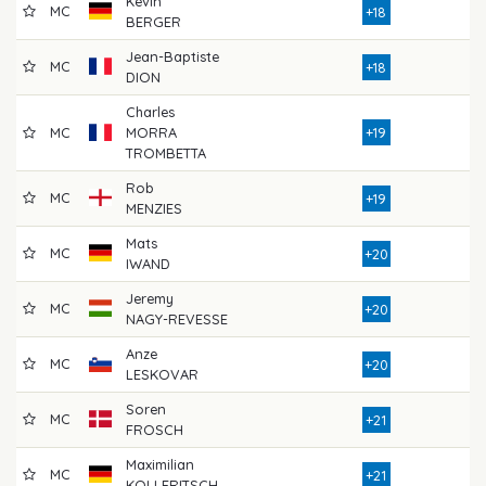
Kevin
MC
8
+18
BERGER
Jean-Baptiste
MC
8
+18
DION
Charles
MC
MORRA
+19
8
TROMBETTA
Rob
MC
8
+19
MENZIES
Mats
MC
8
+20
IWAND
Jeremy
MC
8
+20
NAGY-REVESSE
Anze
MC
7
+20
LESKOVAR
Soren
MC
8
+21
FROSCH
Maximilian
MC
8
+21
KOLLERITSCH