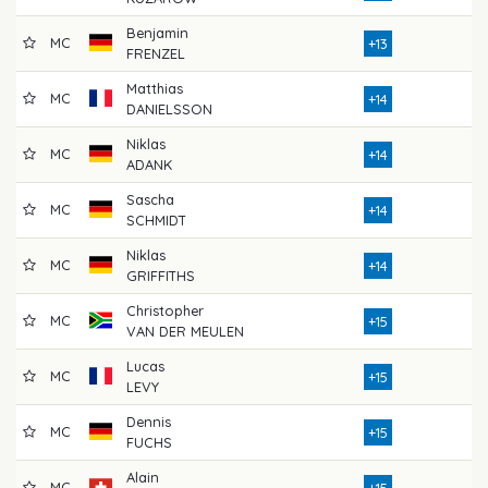
Benjamin
MC
8
+13
FRENZEL
Matthias
MC
8
+14
DANIELSSON
Niklas
MC
8
+14
ADANK
Sascha
MC
8
+14
SCHMIDT
Niklas
MC
8
+14
GRIFFITHS
Christopher
MC
8
+15
VAN DER MEULEN
Lucas
MC
7
+15
LEVY
Dennis
MC
7
+15
FUCHS
Alain
MC
8
+15