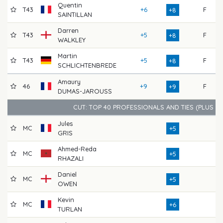
Quentin
T43
+6
F
7
+8
SAINTILLAN
Darren
T43
+5
F
7
+8
WALKLEY
Martin
T43
+5
F
7
+8
SCHLICHTENBREDE
Amaury
46
+9
F
7
+9
DUMAS-JAROUSS
CUT: TOP 40 PROFESSIONALS AND TIES (PLUS A
Jules
MC
7
+5
GRIS
Ahmed-Reda
MC
7
+5
RHAZALI
Daniel
MC
7
+5
OWEN
Kevin
MC
7
+6
TURLAN