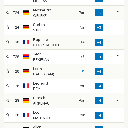
MCLEAN
Maximilian
T24
Par
F
7
+3
OELFKE
Stefan
T24
Par
F
7
+3
STILL
Baptiste
T28
+4
F
7
+4
COURTACHON
Jean
T28
+5
F
6
+4
BEKIRIAN
Leon
T28
+1
F
7
+4
BADER (AM)
Leonard
T28
Par
F
7
+4
BEM
Hinrich
T28
Par
F
7
+4
ARKENAU
Leo
T28
Par
F
7
+4
MATHARD
Allen