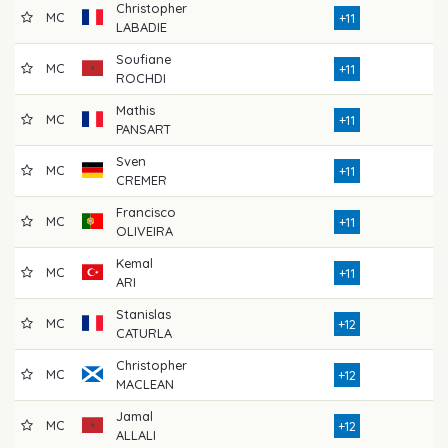
Christopher
MC
8
+11
LABADIE
Soufiane
MC
8
+11
ROCHDI
Mathis
MC
8
+11
PANSART
Sven
MC
8
+11
CREMER
Francisco
MC
7
+11
OLIVEIRA
Kemal
MC
7
+11
ARI
Stanislas
MC
7
+12
CATURLA
Christopher
MC
7
+12
MACLEAN
Jamal
MC
7
+12
ALLALI