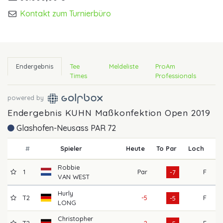
Kontakt zum Turnierbüro
Endergebnis
Tee
Meldeliste
ProAm
Times
Professionals
powered by
Endergebnis KUHN Maßkonfektion Open 2019
Glashofen-Neusass PAR 72
#
Spieler
Heute
To Par
Loch
R1
Robbie
1
Par
F
6
-7
VAN WEST
Hurly
T2
-5
F
7
-5
LONG
Christopher
T2
-2
F
7