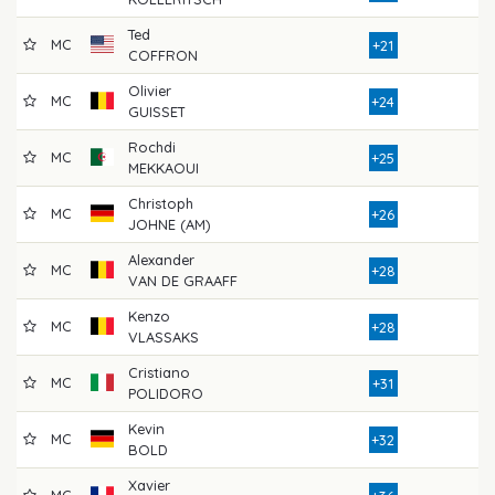
Ted
MC
8
+21
COFFRON
Olivier
MC
8
+24
GUISSET
Rochdi
MC
8
+25
MEKKAOUI
Christoph
MC
8
+26
JOHNE (AM)
Alexander
MC
8
+28
VAN DE GRAAFF
Kenzo
MC
8
+28
VLASSAKS
Cristiano
MC
8
+31
POLIDORO
Kevin
MC
8
+32
BOLD
Xavier
MC
9