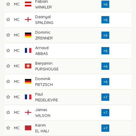
Fabian
MC
7
+6
WINKLER
Daanyal
MC
7
+6
SPALDING
Dominic
MC
7
+6
ZRENNER
Arnaud
MC
8
+6
ABBAS
Benjamin
MC
7
+6
PURSHOUSE
Dominik
MC
7
+6
PIETZSCH
Paul
MC
7
+7
PIEDELIEVRE
James
MC
7
+7
WILSON
Karim
MC
7
+7
EL HALI