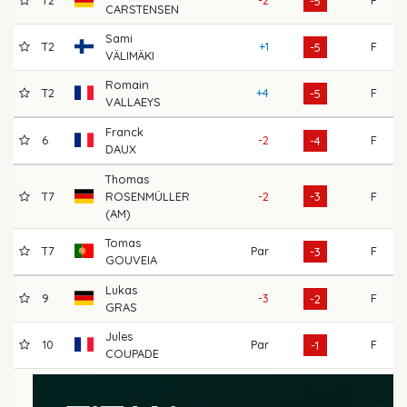
-5
CARSTENSEN
Sami
T2
+1
F
7
-5
VÄLIMÄKI
Romain
T2
+4
F
6
-5
VALLAEYS
Franck
6
-2
F
7
-4
DAUX
Thomas
T7
ROSENMÜLLER
-2
-3
F
7
(AM)
Tomas
T7
Par
F
6
-3
GOUVEIA
Lukas
9
-3
F
7
-2
GRAS
Jules
10
Par
F
6
-1
COUPADE