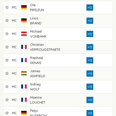
Ole
MC
8
+12
PIRDZUN
Linus
MC
7
+12
BRAND
Michael
MC
8
+12
VONBANK
Christian
MC
7
+13
VERROUGSTRAETE
Raphael
MC
8
+13
DENAIS
James
MC
7
+13
ASHFIELD
Sidney
MC
8
+13
WOLF
Maxime
MC
8
+13
LOUCHET
Petjo
MC
7
+13
KUZAROW