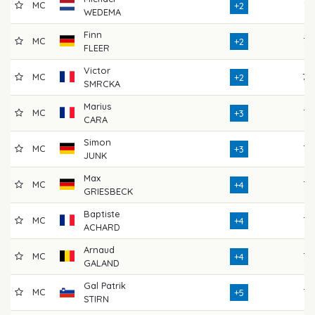
MC
74
+2
WEDEMA
Finn
MC
75
+2
FLEER
Victor
MC
70
+2
SMRCKA
Marius
MC
73
+3
CARA
Simon
MC
76
+3
JUNK
Max
MC
77
+4
GRIESBECK
Baptiste
MC
75
+4
ACHARD
Arnaud
MC
75
+4
GALAND
Gal Patrik
MC
73
+5
STIRN