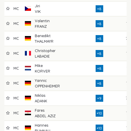
Jiri
MC
81
+8
VIK
Valentin
MC
76
+8
FRANZ
Benedikt
MC
79
+8
THALMAYR
Christopher
MC
76
+8
LABADIE
Mike
MC
74
+8
KORVER
Yannic
MC
75
+8
OPPENHEIMER
Niklas
MC
78
+9
ADANK
Fares
MC
76
+10
ABDEL AZIZ
Hannes
MC
77
+10
RUHNAU