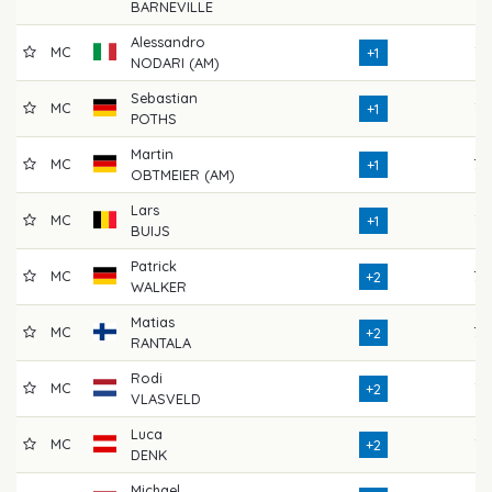
BARNEVILLE
Alessandro
MC
74
+1
NODARI (AM)
Sebastian
MC
71
+1
POTHS
Martin
MC
73
+1
OBTMEIER (AM)
Lars
MC
74
+1
BUIJS
Patrick
MC
73
+2
WALKER
Matias
MC
73
+2
RANTALA
Rodi
MC
74
+2
VLASVELD
Luca
MC
71
+2
DENK
Michael