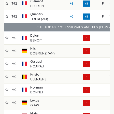
Clément
T42
+8
F
68
+3
HEURTIN
Quentin
T42
+5
F
70
+3
TIBERI (AM)
CUT: TOP 40 PROFESSIONALS AND TIES (PLUS A
Dylan
MC
69
-1
BENOIT
Nils
MC
72
-1
DOBRUNZ (AM)
Galaad
MC
76
-1
HOARAU
Kristof
MC
70
-1
ULENAERS
Norman
MC
72
-1
BONNET
Lukas
MC
72
-1
GRAS
Mats