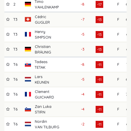
Timo
2
-8
F
68
-17
VAHLENKAMP
Cédric
T3
-7
F
69
-13
GUGLER
Henry
T3
-5
F
67
-13
SIMPSON
Christian
T3
-3
F
65
-13
BRÄUNIG
Tadeas
T6
-8
F
72
-11
TETAK
Lars
T6
-5
F
69
-11
KEUNEN
Clement
T6
-4
F
70
-11
GUICHARD
Zan Luka
T6
-4
F
67
-11
STIRN
Nordin
T6
-2
F
67
-11
VAN TILBURG