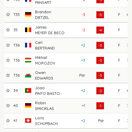
PANSART
Brandon
T33
-3
F
69
-5
DIETZEL
James
35
-2
F
74
-4
MEYER DE BECO
Carl
T36
+2
F
70
-3
BERTRAND
Mikhail
T36
+3
F
70
-3
MOROZOV
Owen
T36
Par
F
71
-3
EDWARDS
Joao
39
+2
F
68
-2
PINTO BASTO
Robin
40
+1
F
70
-1
SMICIKLAS
Loris
41
+2
Par
F
70
SCHÜPBACH