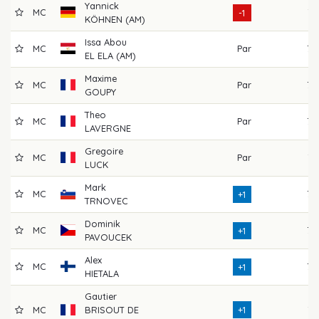
Yannick
MC
71
-1
KÖHNEN (AM)
Issa Abou
MC
Par
72
EL ELA (AM)
Maxime
MC
Par
76
GOUPY
Theo
MC
Par
73
LAVERGNE
Gregoire
MC
Par
71
LUCK
Mark
MC
77
+1
TRNOVEC
Dominik
MC
73
+1
PAVOUCEK
Alex
MC
73
+1
HIETALA
Gautier
MC
BRISOUT DE
+1
74