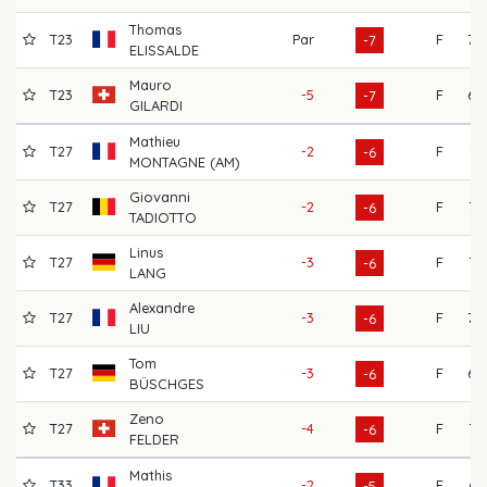
Thomas
T23
Par
F
70
-7
ELISSALDE
Mauro
T23
-5
F
69
-7
GILARDI
Mathieu
T27
-2
F
71
-6
MONTAGNE (AM)
Giovanni
T27
-2
F
72
-6
TADIOTTO
Linus
T27
-3
F
73
-6
LANG
Alexandre
T27
-3
F
70
-6
LIU
Tom
T27
-3
F
69
-6
BÜSCHGES
Zeno
T27
-4
F
77
-6
FELDER
Mathis
T33
-2
F
67
-5