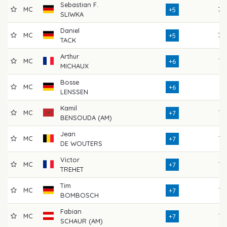
Sebastian F.
MC
78
+5
SLIWKA
Daniel
MC
78
+5
TACK
Arthur
MC
76
+6
MICHAUX
Bosse
MC
74
+6
LENSSEN
Kamil
MC
77
+7
BENSOUDA (AM)
Jean
MC
76
+7
DE WOUTERS
Victor
MC
73
+7
TREHET
Tim
MC
76
+7
BOMBOSCH
Fabian
MC
76
+7
SCHAUR (AM)