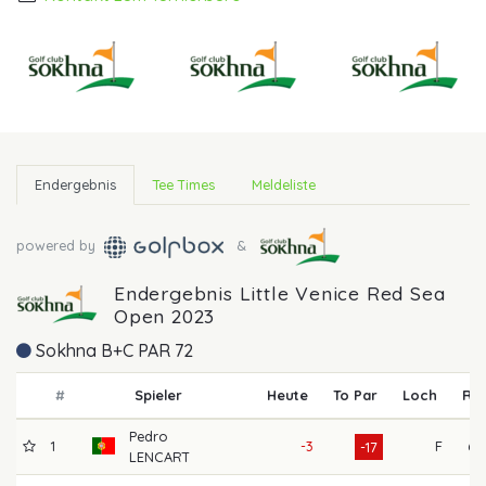
Endergebnis
Tee Times
Meldeliste
powered by
&
Endergebnis Little Venice Red Sea
Open 2023
Sokhna B+C PAR 72
#
Spieler
Heute
To Par
Loch
R1
Pedro
1
-3
F
67
-17
LENCART