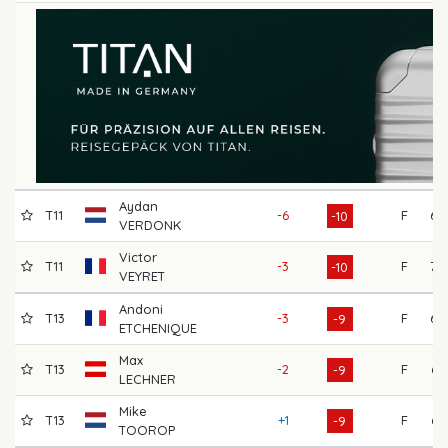
Aydan
T11
-6
F
69
-10
VERDONK
Victor
T11
-3
F
70
-10
VEYRET
Andoni
T13
-3
F
68
-9
ETCHENIQUE
Max
T13
-2
F
67
-9
LECHNER
Mike
T13
+1
F
67
-9
TOOROP