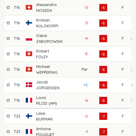
Alessandro
T16
-3
F
71
-8
NOSEDA
Kristian
T16
-3
F
72
-8
KULOKORPI
Oskar
T16
-4
F
65
-8
ZABOROWSKI
Robert
T16
-5
F
74
-8
FOLEY
Michael
T16
Par
F
70
-8
WEPPERNIG
Jacob
T16
+2
F
65
-8
JORGENSEN
Louis
T16
-6
F
70
-8
PILOD (AM)
Lassi
T23
-2
F
72
-7
BURMAN
Antoine
T23
-1
F
73
-7
POUGUET