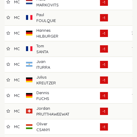
MC
71
-1
MARKOVITS
Paul
MC
74
-1
FOULQUIE
Hannes
MC
70
-1
HILBURGER
Tom
MC
73
-1
SANTA
Juan
MC
71
-1
ITURRA
Julius
MC
71
-1
KREUTZER
Dennis
MC
75
-1
FUCHS
Jordan
MC
71
-1
PRUTTHAWEEWAT
Oliver
MC
71
-1
CSANYI