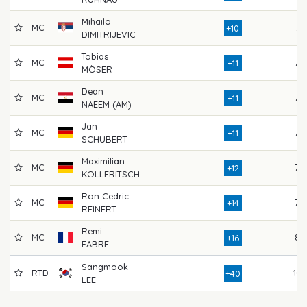
Mihailo
MC
77
+10
DIMITRIJEVIC
Tobias
MC
79
+11
MÖSER
Dean
MC
79
+11
NAEEM (AM)
Jan
MC
79
+11
SCHUBERT
Maximilian
MC
78
+12
KOLLERITSCH
Ron Cedric
MC
79
+14
REINERT
Remi
MC
83
+16
FABRE
Sangmook
RTD
101
+40
LEE