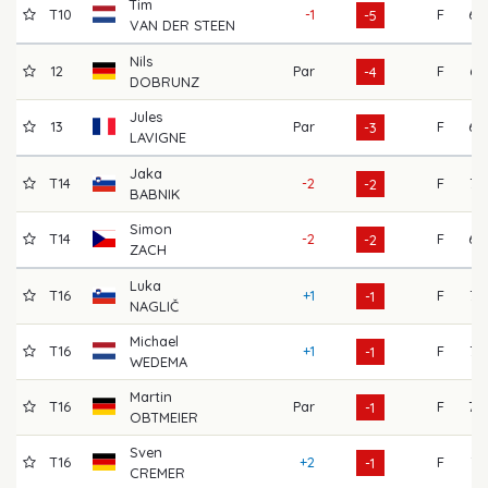
Tim
T10
-1
F
68
-5
VAN DER STEEN
Nils
12
Par
F
65
-4
DOBRUNZ
Jules
13
Par
F
69
-3
LAVIGNE
Jaka
T14
-2
F
72
-2
BABNIK
Simon
T14
-2
F
69
-2
ZACH
Luka
T16
+1
F
73
-1
NAGLIČ
Michael
T16
+1
F
72
-1
WEDEMA
Martin
T16
Par
F
70
-1
OBTMEIER
Sven
T16
+2
F
71
-1
CREMER