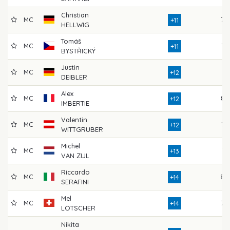
Christian
MC
79
+11
HELLWIG
Tomáš
MC
73
+11
BYSTŘICKÝ
Justin
MC
74
+12
DEIBLER
Alex
MC
83
+12
IMBERTIE
Valentin
MC
77
+12
WITTGRUBER
Michel
MC
74
+13
VAN ZIJL
Riccardo
MC
80
+14
SERAFINI
Mel
MC
79
+14
LÖTSCHER
Nikita