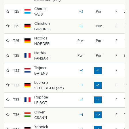
Charles
T25
+3
Par
F
70
WEIS
Christian
T25
+3
Par
F
76
BRÄUNIG
Nicolas
T25
Par
Par
F
71
HORDER
Mathis
T25
Par
Par
F
69
PANSART
Thijmen
T33
+1
F
71
+1
BATENS
Laurenz
T33
+1
F
73
+1
SCHIERGEN (AM)
Raphael
T33
+1
F
72
+1
LE BOT
Oliver
T36
+4
F
73
+2
CSANYI
Yannick