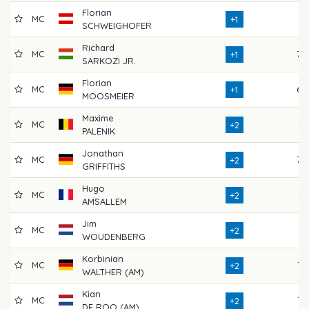
Florian
MC
71
+1
SCHWEIGHOFER
Richard
MC
70
+1
SARKOZI JR.
Florian
MC
69
+1
MOOSMEIER
Maxime
MC
71
+2
PALENIK
Jonathan
MC
70
+2
GRIFFITHS
Hugo
MC
74
+2
AMSALLEM
Jim
MC
71
+2
WOUDENBERG
Korbinian
MC
72
+2
WALTHER (AM)
Kian
MC
72
+2
DE ROO (AM)