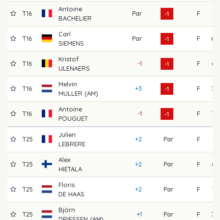
Antoine
T16
Par
F
71
-1
BACHELIER
Carl
T16
Par
F
68
-1
SIEMENS
Kristof
T16
-1
F
65
-1
ULENAERS
Melvin
T16
+3
F
70
-1
MULLER (AM)
Antoine
T16
-1
F
72
-1
POUGUET
Julien
T25
+2
Par
F
71
LEBRERE
Alex
T25
+2
Par
F
64
HIETALA
Floris
T25
+2
Par
F
72
DE HAAS
Björn
T25
+1
Par
F
70
DRIESSEN (AM)