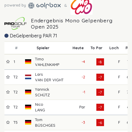
powered by
&
Endergebnis Mono Gelpenberg
Open 2025
DeGelpenberg PAR 71
#
Spieler
Heute
To Par
Loch
R1
Timo
1
-4
F
72
-8
VAHLENKAMP
Lars
T2
-2
F
68
-7
VAN DER VIGHT
Yannick
T2
-1
F
70
-7
SCHÜTZ
Nico
T2
Par
F
64
-7
LANG
Tom
T5
-3
F
68
-6
BÜSCHGES