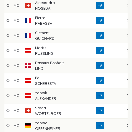
Alessandro
MC
76
+6
NOSEDA
Pierre
MC
73
+6
RABASSA
Clement
MC
73
+6
GUICHARD
Moritz
MC
72
+6
RUSSLING
Rasmus Broholt
MC
72
+6
LIND
Paul
MC
76
+6
SCHEBESTA
Yannik
MC
75
+7
ALEXANDER
Sasha
MC
76
+7
WORTELBOER
Yannic
MC
70
+7
OPPENHEIMER