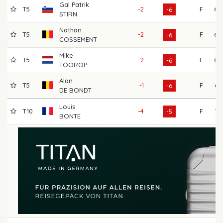
Gal Patrik
T5
-2
F
69
-6
STIRN
Nathan
T5
-2
F
69
-6
COSSEMENT
Mike
T5
-2
F
69
-6
TOOROP
Alan
T5
-1
F
67
-6
DE BONDT
Louis
T10
-4
F
73
-5
BONTE