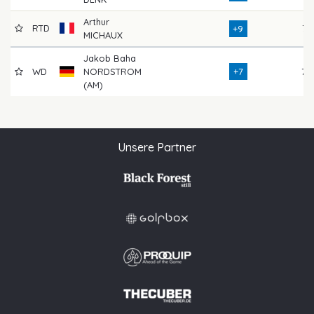
Arthur
RTD
77
+9
MICHAUX
Jakob Baha
WD
NORDSTROM
+7
78
(AM)
Unsere Partner