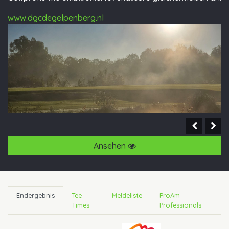
www.dgcdegelpenberg.nl
Ansehen
Endergebnis
Tee
Meldeliste
ProAm
Times
Professionals