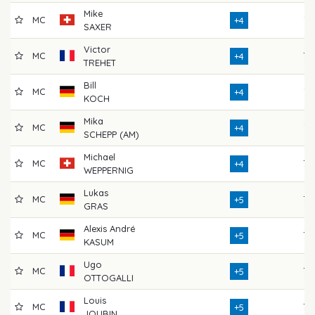
Mike
MC
71
+4
SAXER
Victor
MC
73
+4
TREHET
Bill
MC
71
+4
KOCH
Mika
MC
74
+4
SCHEPP (AM)
Michael
MC
73
+4
WEPPERNIG
Lukas
MC
76
+5
GRAS
Alexis André
MC
73
+5
KASUM
Ugo
MC
72
+5
OTTOGALLI
Louis
MC
72
+5
JOUBIN