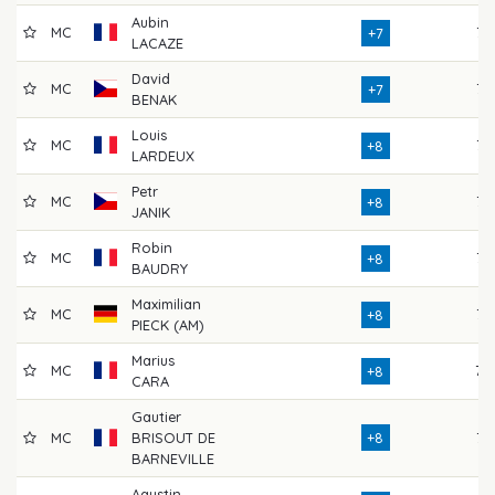
Aubin
MC
73
+7
LACAZE
David
MC
76
+7
BENAK
Louis
MC
76
+8
LARDEUX
Petr
MC
75
+8
JANIK
Robin
MC
72
+8
BAUDRY
Maximilian
MC
73
+8
PIECK (AM)
Marius
MC
78
+8
CARA
Gautier
MC
BRISOUT DE
+8
76
BARNEVILLE
Agustin