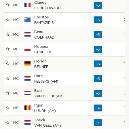
Claude
MC
73
+3
CHURCHWARD
Christos
MC
70
+3
PANTAZIDIS
Beau
MC
72
+3
COENRAAD
Mateusz
MC
74
+3
GRADECKI
Florian
MC
73
+3
BENNER
Darcy
MC
75
+3
PEETERS (AM)
Bob
MC
70
+3
VAN BEECK (AM)
Ryan
MC
77
+4
LUNDH (AM)
Jorick
MC
75
+4
VAN GEEL (AM)