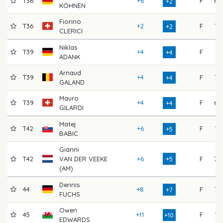
T36
+6
F
69
+2
KÖHNEN
Fiorino
T36
+2
F
72
+2
CLERICI
Niklas
T39
+4
F
71
+4
ADANK
Arnaud
T39
+4
F
72
+4
GALAND
Mauro
T39
+4
F
69
+4
GILARDI
Matej
T42
+6
F
75
+5
BABIC
Gianni
T42
VAN DER VEEKE
+6
+5
F
70
(AM)
Dennis
44
+8
F
72
+7
FUCHS
Owen
45
+11
F
73
+10
EDWARDS