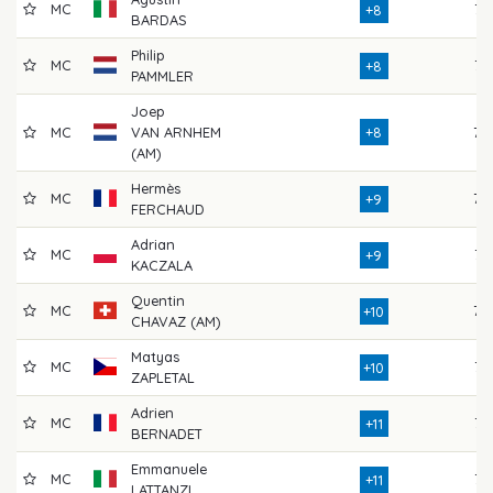
MC
77
+8
BARDAS
Philip
MC
77
+8
PAMMLER
Joep
MC
VAN ARNHEM
+8
78
(AM)
Hermès
MC
78
+9
FERCHAUD
Adrian
MC
75
+9
KACZALA
Quentin
MC
79
+10
CHAVAZ (AM)
Matyas
MC
75
+10
ZAPLETAL
Adrien
MC
76
+11
BERNADET
Emmanuele
MC
75
+11
LATTANZI