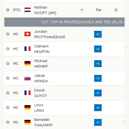
Nathan
RTD
+1
Par
12
71
HOOFT (AM)
CUT: TOP 40 PROFESSIONALS AND TIES (PLUS A
Jordan
MC
75
+1
PRUTTHAWEEWAT
Clément
MC
70
+1
HEURTIN
Michael
MC
74
+1
HIRMER
Jakub
MC
71
+1
HRINDA
David
MC
73
+1
GUYOT
Linus
MC
73
+1
LANG
Benedikt
MC
70
+1
THALMAYR