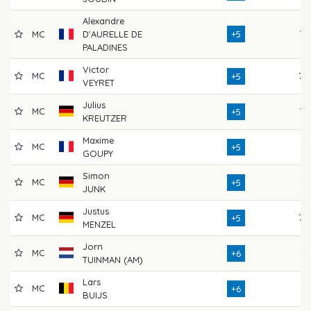
Alexandre
MC
D'AURELLE DE
+5
73
PALADINES
Victor
MC
70
+5
VEYRET
Julius
MC
72
+5
KREUTZER
Maxime
MC
71
+5
GOUPY
Simon
MC
74
+5
JUNK
Justus
MC
70
+5
MENZEL
Jorn
MC
71
+6
TUINMAN (AM)
Lars
MC
74
+6
BUIJS