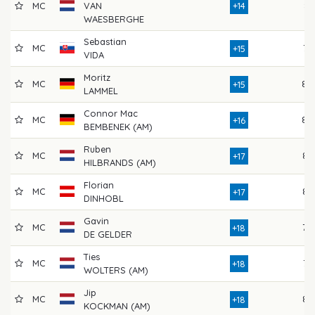
MC
VAN
+14
81
WAESBERGHE
Sebastian
MC
72
+15
VIDA
Moritz
MC
80
+15
LAMMEL
Connor Mac
MC
80
+16
BEMBENEK (AM)
Ruben
MC
83
+17
HILBRANDS (AM)
Florian
MC
82
+17
DINHOBL
Gavin
MC
78
+18
DE GELDER
Ties
MC
77
+18
WOLTERS (AM)
Jip
MC
82
+18
KOCKMAN (AM)