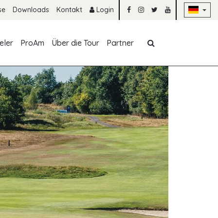
Na
se
Downloads
Kontakt
Login
Navigation übe
eler
ProAm
Über die Tour
Partner