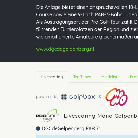
Die Anlage bietet einen anspruchsvollen 18
Course sowie eine 9-Loch PAR-3-Bahn – ideal 
Als Austragungsort der Pro Golf Tour zählt 
führenden Turnierplätzen der Region und zieh
wie ambitionierte Amateure gleichermaßen a
www.dgcdegelpenberg.nl
Livescoring
Tee Times
Meldeliste
Pro
powered by
&
Livescoring Mono Gelpenb
DGCdeGelpenberg PAR 71