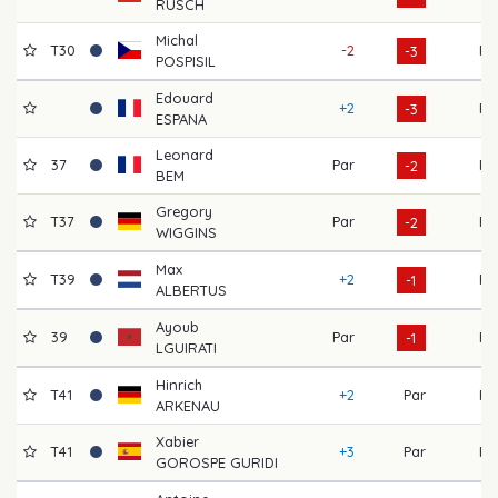
RUSCH
Michal
T30
-2
F
-3
POSPISIL
Edouard
+2
F
-3
ESPANA
Leonard
37
Par
F
-2
BEM
Gregory
T37
Par
F
-2
WIGGINS
Max
T39
+2
F
-1
ALBERTUS
Ayoub
39
Par
F
-1
LGUIRATI
Hinrich
T41
+2
Par
F
ARKENAU
Xabier
T41
+3
Par
F
GOROSPE GURIDI