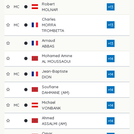
Robert
MC
+13
MOLNAR
Charles
MC
MORRA
+13
TROMBETTA
Arnaud
+13
ABBAS
Mohamed Amine
+14
AL MOUSSAOUI
Jean-Baptiste
MC
+14
DION
Soufiane
+14
DAHMANE (AM)
Michael
MC
+14
VONBANK
Ahmed
+14
ASSALMI (AM)
Omar