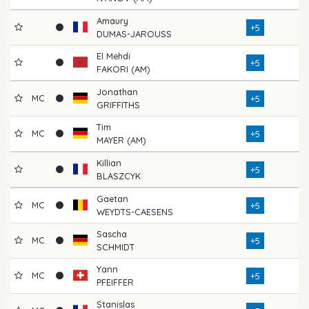
Amaury
+5
DUMAS-JAROUSS
El Mehdi
+5
FAKORI (AM)
Jonathan
MC
+5
GRIFFITHS
Tim
MC
+5
MAYER (AM)
Killian
+5
BLASZCYK
Gaetan
MC
+5
WEYDTS-CAESENS
Sascha
MC
+5
SCHMIDT
Yann
MC
+5
PFEIFFER
Stanislas