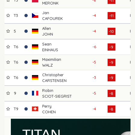
-11
MERONK
Jan
T3
-4
F
-11
CAFOUREK
Allen
5
-4
F
-10
JOHN
Sean
T6
-6
F
-9
EINHAUS
Maximilian
T6
-5
F
-9
WALZ
Christopher
T6
-3
F
-9
CARSTENSEN
Robin
9
-5
F
-8
SCIOT-SIEGRIST
Perry
T9
-4
F
-8
COHEN