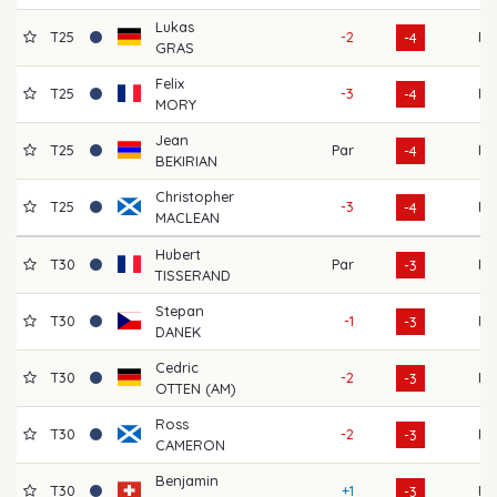
Lukas
T25
-2
F
-4
GRAS
Felix
T25
-3
F
-4
MORY
Jean
T25
Par
F
-4
BEKIRIAN
Christopher
T25
-3
F
-4
MACLEAN
Hubert
T30
Par
F
-3
TISSERAND
Stepan
T30
-1
F
-3
DANEK
Cedric
T30
-2
F
-3
OTTEN (AM)
Ross
T30
-2
F
-3
CAMERON
Benjamin
T30
+1
F
-3