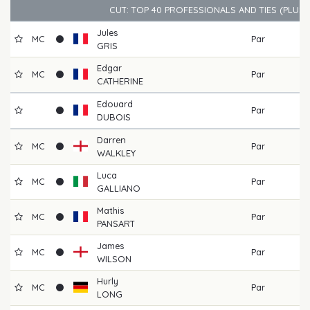
CUT: TOP 40 PROFESSIONALS AND TIES (PLUS
Jules
MC
Par
GRIS
Edgar
MC
Par
CATHERINE
Edouard
Par
DUBOIS
Darren
MC
Par
WALKLEY
Luca
MC
Par
GALLIANO
Mathis
MC
Par
PANSART
James
MC
Par
WILSON
Hurly
MC
Par
LONG