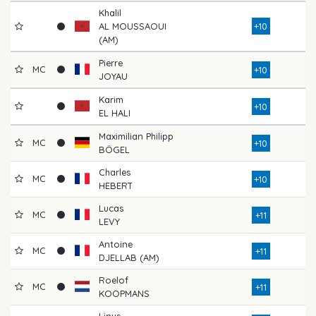
Khalil
AL MOUSSAOUI
+10
(AM)
Pierre
MC
+10
JOYAU
Karim
+10
EL HALI
Maximilian Philipp
MC
+10
BÖGEL
Charles
MC
+10
HEBERT
Lucas
MC
+11
LEVY
Antoine
MC
+11
DJELLAB (AM)
Roelof
MC
+11
KOOPMANS
Linus