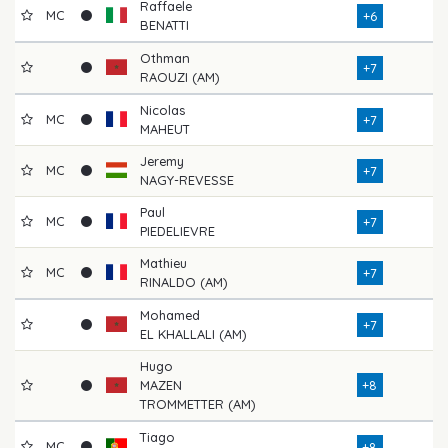
Raffaele
MC
+6
BENATTI
Othman
+7
RAOUZI (AM)
Nicolas
MC
+7
MAHEUT
Jeremy
MC
+7
NAGY-REVESSE
Paul
MC
+7
PIEDELIEVRE
Mathieu
MC
+7
RINALDO (AM)
Mohamed
+7
EL KHALLALI (AM)
Hugo
MAZEN
+8
TROMMETTER (AM)
Tiago
MC
+8