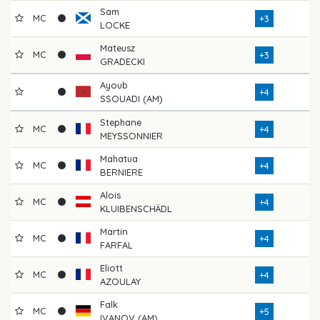
Sam
MC
+3
LOCKE
Mateusz
MC
+3
GRADECKI
Ayoub
+4
SSOUADI (AM)
Stephane
MC
+4
MEYSSONNIER
Mahatua
MC
+4
BERNIERE
Alois
MC
+4
KLUIBENSCHÄDL
Martin
MC
+4
FARFAL
Eliott
MC
+4
AZOULAY
Falk
MC
+5
IVANOV (AM)