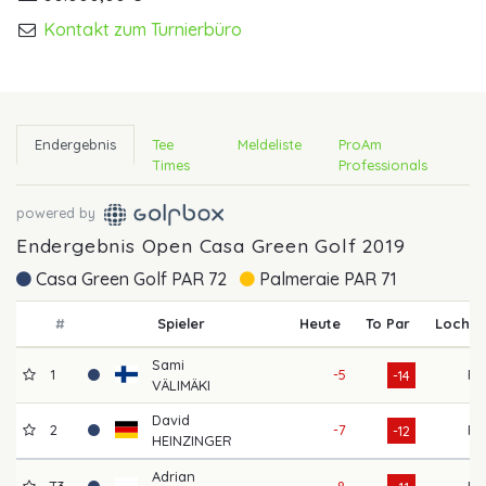
Kontakt zum Turnierbüro
Endergebnis
Tee
Meldeliste
ProAm
Times
Professionals
powered by
Endergebnis Open Casa Green Golf 2019
Casa Green Golf PAR 72
Palmeraie PAR 71
#
Spieler
Heute
To Par
Loch
Sami
1
-5
F
-14
VÄLIMÄKI
David
2
-7
F
-12
HEINZINGER
Adrian
T3
-8
F