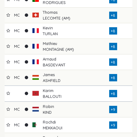
RODRIGUES
Thomas
MC
+8
LECOMTE (AM)
Kevin
MC
+8
TURLAN
Mathieu
MC
+8
MONTAGNE (AM)
Arnaud
MC
+8
BASDEVANT
James
MC
+8
ASHFIELD
Karim
+8
BALLOUTI
Robin
MC
+9
KIND
Rochdi
MC
+9
MEKKAOUI