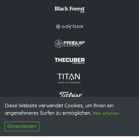
Diese Website verwendet Cookies, um Ihnen ein
angenehmeres Surfen zu ermöglichen.
© 2026 PGAoG
Mehr erfahren
Impressum
Datenschutz
Presse
Downloads
Kontakt
N
Login
Einverstanden