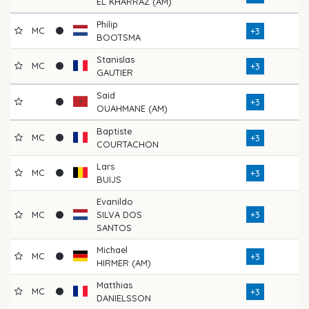
EL KHARRAZ (AM)
Philip
MC
+3
BOOTSMA
Stanislas
MC
+3
GAUTIER
Said
+3
OUAHMANE (AM)
Baptiste
MC
+3
COURTACHON
Lars
MC
+3
BUIJS
Evanildo
MC
SILVA DOS
+3
SANTOS
Michael
MC
+3
HIRMER (AM)
Matthias
MC
+3
DANIELSSON