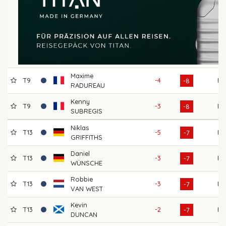
Maxime
T9
-4
F
-8
RADUREAU
Kenny
T9
-3
F
-8
SUBREGIS
Niklas
T13
-5
F
-7
GRIFFITHS
Daniel
T13
-3
F
-7
WÜNSCHE
Robbie
T13
-3
F
-7
VAN WEST
Kevin
T13
-2
F
-7
DUNCAN