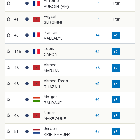
Antoine
+1
Par
F
AUBOIN (AM)
Faycal
41
+1
Par
F
SERGHINI
Romain
45
+4
F
+1
VALLAEYS
Louis
T46
+3
F
+2
CAPON
Ahmed
46
+6
F
+2
MARJAN
Ahmed-Reda
48
+5
F
+3
RHAZALI
Matyas
+4
F
+3
BALDAUF
Nacer
48
+4
F
+3
MAKROUNE
Jeroen
51
+7
F
+5
KRIETEMEIJER