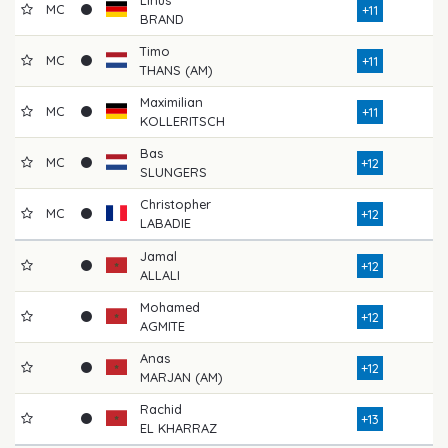
MC
+11
BRAND
Timo
MC
+11
THANS (AM)
Maximilian
MC
+11
KOLLERITSCH
Bas
MC
+12
SLUNGERS
Christopher
MC
+12
LABADIE
Jamal
+12
ALLALI
Mohamed
+12
AGMITE
Anas
+12
MARJAN (AM)
Rachid
+13
EL KHARRAZ