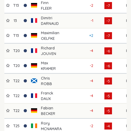
Finn
T13
-2
F
-7
FLEER
Dimitri
13
-1
F
-7
DARNAUD
Maximilian
T13
+2
F
-7
OELFKE
Richard
T20
-4
F
-6
JOUVEN
Max
T20
-2
F
-6
KRAMER
Chris
T22
-4
F
-5
ROBB
Franck
T22
-4
F
-5
DAUX
Fabian
T22
-4
F
-5
BECKER
Rory
T25
-2
F
-4
MCNAMARA