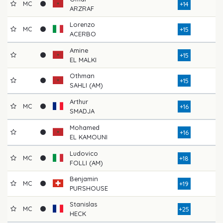
MC
+14
ARZRAF
Lorenzo
MC
+15
ACERBO
Amine
+15
EL MALKI
Othman
+15
SAHLI (AM)
Arthur
MC
+16
SMADJA
Mohamed
+16
EL KAMOUNI
Ludovico
MC
+18
FOLLI (AM)
Benjamin
MC
+19
PURSHOUSE
Stanislas
MC
+25
HECK