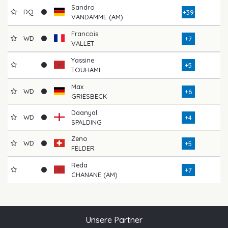
Sandro
DQ
+39
VANDAMME (AM)
Francois
WD
+7
VALLET
Yassine
+5
TOUHAMI
Max
WD
+6
GRIESBECK
Daanyal
WD
+4
SPALDING
Zeno
WD
+5
FELDER
Reda
+7
CHANANE (AM)
Unsere Partner