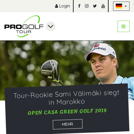
Na
Login
Tour-Rookie Sami Välimäki siegt
in Marokko
OPEN CASA GREEN GOLF 2019
MEHR