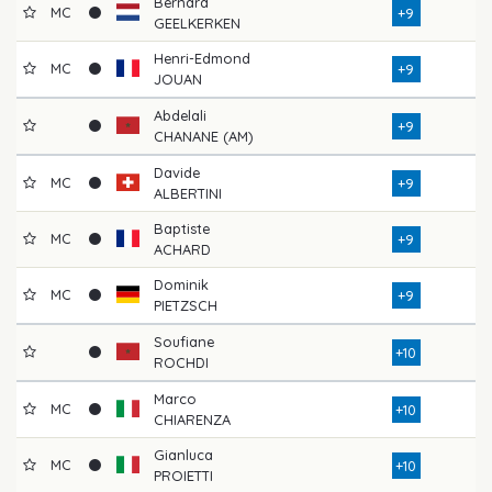
Bernard
MC
+9
GEELKERKEN
Henri-Edmond
MC
+9
JOUAN
Abdelali
+9
CHANANE (AM)
Davide
MC
+9
ALBERTINI
Baptiste
MC
+9
ACHARD
Dominik
MC
+9
PIETZSCH
Soufiane
+10
ROCHDI
Marco
MC
+10
CHIARENZA
Gianluca
MC
+10
PROIETTI