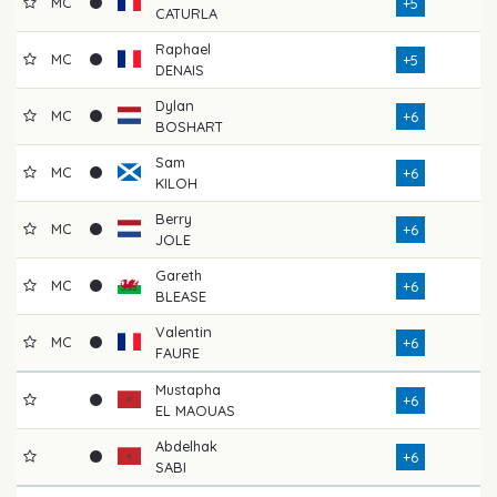
MC
+5
CATURLA
Raphael
MC
+5
DENAIS
Dylan
MC
+6
BOSHART
Sam
MC
+6
KILOH
Berry
MC
+6
JOLE
Gareth
MC
+6
BLEASE
Valentin
MC
+6
FAURE
Mustapha
+6
EL MAOUAS
Abdelhak
+6
SABI