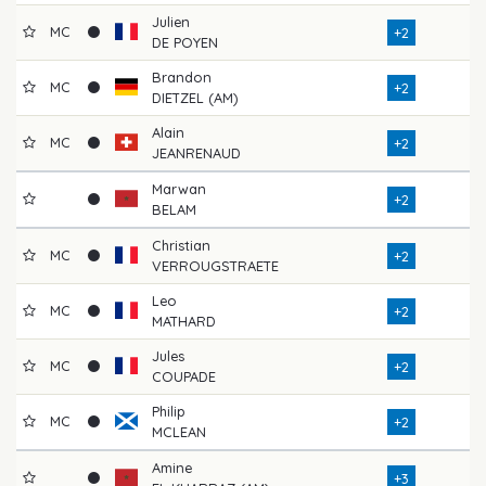
Julien
MC
+2
DE POYEN
Brandon
MC
+2
DIETZEL (AM)
Alain
MC
+2
JEANRENAUD
Marwan
+2
BELAM
Christian
MC
+2
VERROUGSTRAETE
Leo
MC
+2
MATHARD
Jules
MC
+2
COUPADE
Philip
MC
+2
MCLEAN
Amine
+3