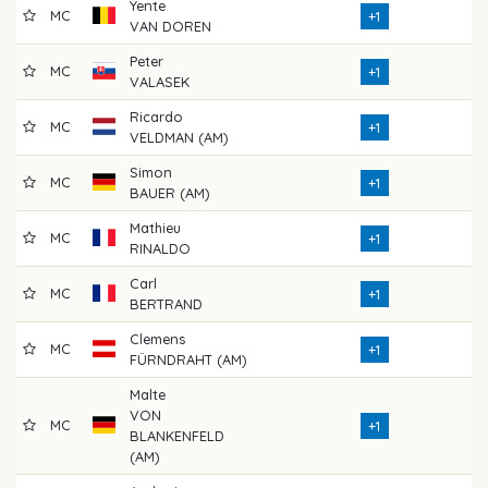
Yente
MC
7
+1
VAN DOREN
Peter
MC
6
+1
VALASEK
Ricardo
MC
7
+1
VELDMAN (AM)
Simon
MC
7
+1
BAUER (AM)
Mathieu
MC
7
+1
RINALDO
Carl
MC
6
+1
BERTRAND
Clemens
MC
7
+1
FÜRNDRAHT (AM)
Malte
VON
MC
6
+1
BLANKENFELD
(AM)