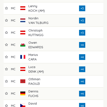
Lenny
MC
7
+3
KOCH (AM)
Nordin
MC
7
+3
VAN TILBURG
Christoph
MC
7
+3
KUTTNIGG
Owen
MC
6
+4
EDWARDS
Marius
MC
7
+4
CARA
Luca
MC
7
+4
DENK (AM)
Othman
MC
7
+4
RAOUZI
Dennis
MC
7
+4
FUCHS
David
MC
7
+4