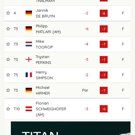
THALMAYR
Jannik
4
-2
F
6
-8
DE BRUYN
Philipp
T5
-6
F
7
-7
MATLARI (AM)
Mike
T5
-4
F
6
-7
TOOROP
Trystan
T5
-3
F
6
-7
PERKINS
Henry
T5
-2
F
6
-7
SIMPSON
Michael
T5
Par
F
6
-7
HIRMER
Florian
T10
SCHWEIGHOFER
-3
-6
F
6
(AM)