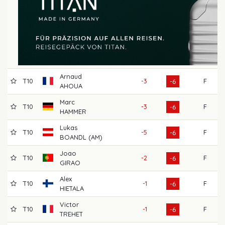
Arnaud
T10
-3
F
6
-6
AHOUA
Marc
T10
-3
F
7
-6
HAMMER
Lukas
T10
-5
F
7
-6
BOANDL (AM)
Joao
T10
-2
F
7
-6
GIRAO
Alex
T10
-1
F
7
-6
HIETALA
Victor
T10
-1
F
6
-6
TREHET