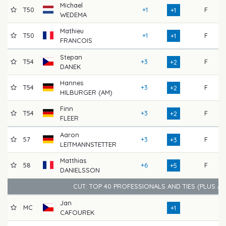
Michael
T50
+1
F
7
+1
WEDEMA
Mathieu
T50
+1
F
6
+1
FRANCOIS
Stepan
T54
+3
F
7
+2
DANEK
Hannes
T54
+3
F
7
+2
HILBURGER (AM)
Finn
T54
+3
F
7
+2
FLEER
Aaron
57
+3
F
7
+3
LEITMANNSTETTER
Matthias
58
+6
F
6
+5
DANIELSSON
CUT: TOP 40 PROFESSIONALS AND TIES (PLUS A
Jan
MC
7
+1
CAFOUREK