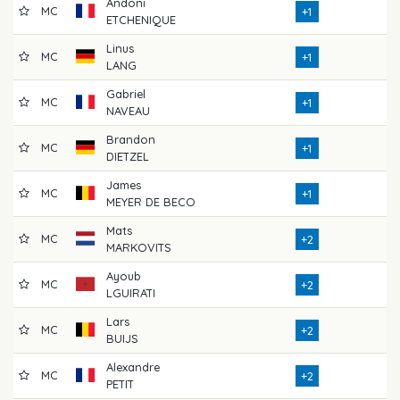
Andoni
MC
7
+1
ETCHENIQUE
Linus
MC
7
+1
LANG
Gabriel
MC
7
+1
NAVEAU
Brandon
MC
7
+1
DIETZEL
James
MC
7
+1
MEYER DE BECO
Mats
MC
7
+2
MARKOVITS
Ayoub
MC
6
+2
LGUIRATI
Lars
MC
7
+2
BUIJS
Alexandre
MC
7
+2
PETIT