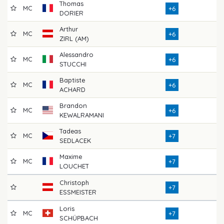
Thomas
MC
7
+6
DORIER
Arthur
MC
7
+6
ZIRL (AM)
Alessandro
MC
7
+6
STUCCHI
Baptiste
MC
7
+6
ACHARD
Brandon
MC
6
+6
KEWALRAMANI
Tadeas
MC
7
+7
SEDLACEK
Maxime
MC
7
+7
LOUCHET
Christoph
7
+7
ESSMEISTER
Loris
MC
7
+7
SCHÜPBACH