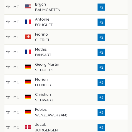
Bryan
MC
7
+2
BAUMGARTEN
Antoine
MC
7
+2
POUGUET
Fiorino
MC
7
+2
CLERICI
Mathis
MC
7
+2
PANSART
Georg Martin
MC
7
+2
SCHULTES
Florian
MC
7
+3
ELENDER
Christian
MC
7
+3
SCHWARZ
Fabius
MC
7
+3
WENZLAWEK (AM)
Jacob
MC
7
+3
JORGENSEN