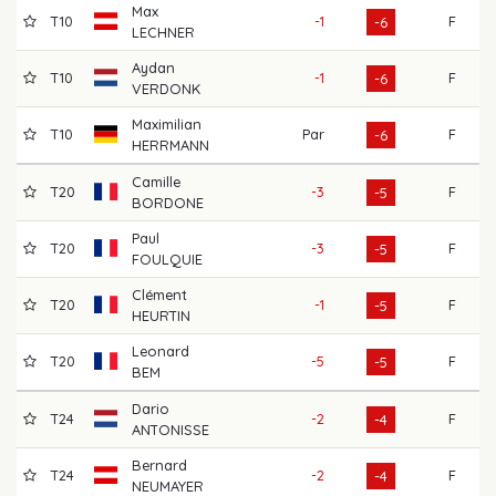
Max
T10
-1
F
6
-6
LECHNER
Aydan
T10
-1
F
6
-6
VERDONK
Maximilian
T10
Par
F
6
-6
HERRMANN
Camille
T20
-3
F
6
-5
BORDONE
Paul
T20
-3
F
7
-5
FOULQUIE
Clément
T20
-1
F
7
-5
HEURTIN
Leonard
T20
-5
F
7
-5
BEM
Dario
T24
-2
F
7
-4
ANTONISSE
Bernard
T24
-2
F
6
-4
NEUMAYER