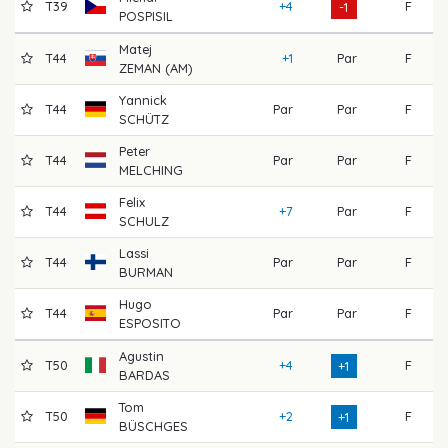
T39
+4
F
6
-1
POSPISIL
Matej
T44
+1
Par
F
7
ZEMAN (AM)
Yannick
T44
Par
Par
F
7
SCHÜTZ
Peter
T44
Par
Par
F
6
MELCHING
Felix
T44
+7
Par
F
6
SCHULZ
Lassi
T44
Par
Par
F
7
BURMAN
Hugo
T44
Par
Par
F
7
ESPOSITO
Agustin
T50
+4
F
6
+1
BARDAS
Tom
T50
+2
F
7
+1
BÜSCHGES