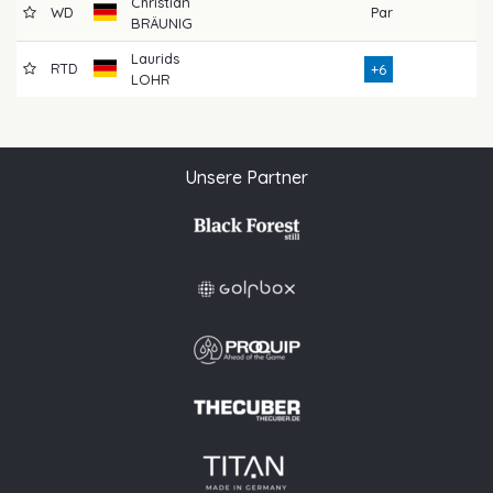
Christian
WD
Par
7
BRÄUNIG
Laurids
RTD
2
+6
LOHR
Unsere Partner