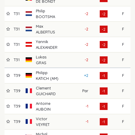
DE BONDT
Philip
T31
-2
F
7
-2
BOOTSMA
Max
T31
-2
F
6
-2
ALBERTUS
Yannik
T31
-2
F
6
-2
ALEXANDER
Lukas
T31
-2
F
7
-2
GRAS
Philipp
T39
+2
F
6
-1
KATICH (AM)
Clement
T39
Par
F
6
-1
GUICHARD
Antoine
T39
-1
F
6
-1
AUBOIN
Victor
T39
-1
F
7
-1
VEYRET
Michal