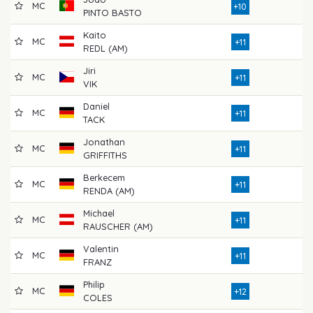
MC
7
+10
PINTO BASTO
Kaito
MC
7
+11
REDL (AM)
Jiri
MC
7
+11
VIK
Daniel
MC
7
+11
TACK
Jonathan
MC
7
+11
GRIFFITHS
Berkecem
MC
8
+11
RENDA (AM)
Michael
MC
7
+11
RAUSCHER (AM)
Valentin
MC
7
+11
FRANZ
Philip
MC
7
+12
COLES