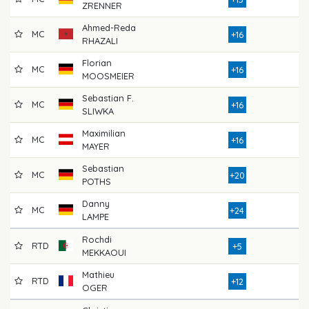
ZRENNER
Ahmed-Reda
MC
7
+16
RHAZALI
Florian
MC
8
+16
MOOSMEIER
Sebastian F.
MC
7
+16
SLIWKA
Maximilian
MC
7
+16
MAYER
Sebastian
MC
7
+20
POTHS
Danny
MC
8
+24
LAMPE
Rochdi
RTD
5
+5
MEKKAOUI
Mathieu
RTD
7
+12
OGER