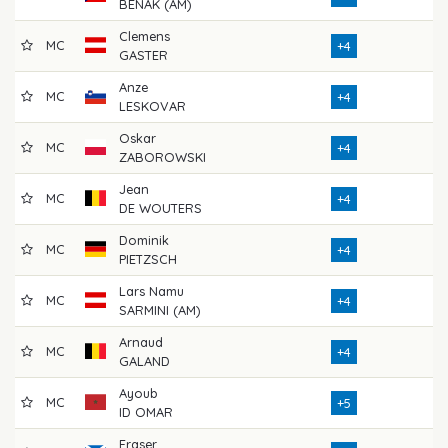
BENAK (AM)
Clemens
MC
7
+4
GASTER
Anze
MC
7
+4
LESKOVAR
Oskar
MC
7
+4
ZABOROWSKI
Jean
MC
7
+4
DE WOUTERS
Dominik
MC
6
+4
PIETZSCH
Lars Namu
MC
7
+4
SARMINI (AM)
Arnaud
MC
7
+4
GALAND
Ayoub
MC
7
+5
ID OMAR
Fraser