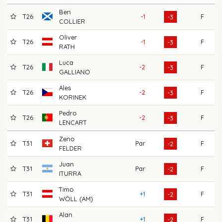
Ben
T26
-1
F
7
-3
COLLIER
Oliver
T26
-1
F
6
-3
RATH
Luca
T26
-2
F
6
-3
GALLIANO
Ales
T26
-2
F
6
-3
KORINEK
Pedro
T26
-2
F
7
-3
LENCART
Zeno
T31
Par
F
7
-2
FELDER
Juan
T31
Par
F
6
-2
ITURRA
Timo
T31
+1
F
7
-2
WÖLL (AM)
Alan
T31
+1
F
7
-2