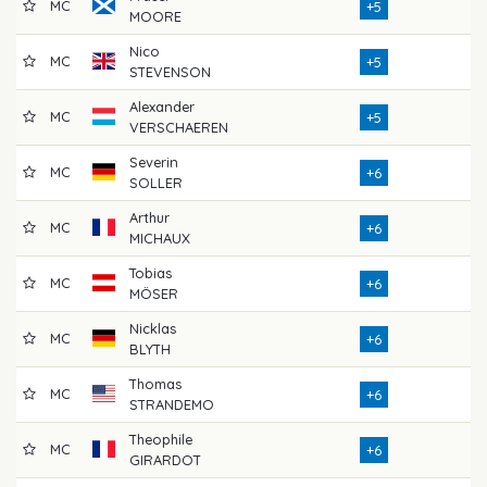
MC
7
+5
MOORE
Nico
MC
7
+5
STEVENSON
Alexander
MC
7
+5
VERSCHAEREN
Severin
MC
7
+6
SOLLER
Arthur
MC
7
+6
MICHAUX
Tobias
MC
7
+6
MÖSER
Nicklas
MC
7
+6
BLYTH
Thomas
MC
7
+6
STRANDEMO
Theophile
MC
7
+6
GIRARDOT