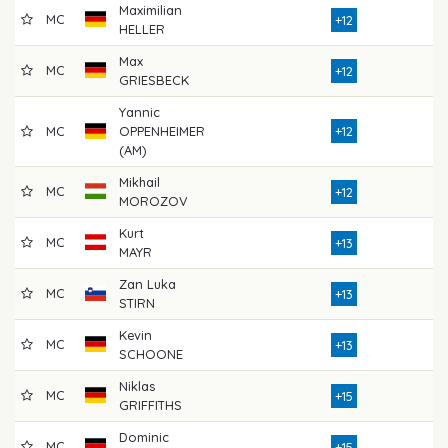
Maximilian
MC
7
+12
HELLER
Max
MC
7
+12
GRIESBECK
Yannic
MC
OPPENHEIMER
+12
7
(AM)
Mikhail
MC
7
+12
MOROZOV
Kurt
MC
7
+13
MAYR
Zan Luka
MC
7
+13
STIRN
Kevin
MC
7
+13
SCHOONE
Niklas
MC
7
+15
GRIFFITHS
Dominic
MC
8
+15