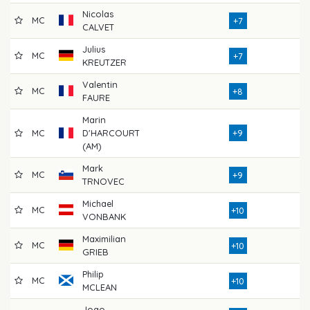
Nicolas
MC
7
+7
CALVET
Julius
MC
7
+7
KREUTZER
Valentin
MC
7
+8
FAURE
Marin
MC
D'HARCOURT
+9
7
(AM)
Mark
MC
7
+9
TRNOVEC
Michael
MC
7
+10
VONBANK
Maximilian
MC
7
+10
GRIEB
Philip
MC
7
+10
MCLEAN
Joao