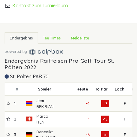
Kontakt zum Turnierbüro
Endergebnis
Tee Times
Meldeliste
powered by
Endergebnis Raiffeisen Pro Golf Tour St.
Pölten 2022
St. Pölten PAR 70
#
Spieler
Heute
To Par
Loch
R1
Jean
1
-4
F
6
-13
BEKIRIAN
Marco
2
-1
F
6
-12
ITEN
Benedikt
3
-6
F
6
-10