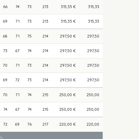
66
74
73
213
315,33 €
315,33
69
71
73
213
315,33 €
315,33
68
71
75
214
297,50 €
297,50
73
67
74
214
297,50 €
297,50
70
71
73
214
297,50 €
297,50
69
72
73
214
297,50 €
297,50
70
71
74
215
250,00 €
250,00
74
67
74
215
250,00 €
250,00
72
69
76
217
220,00 €
220,00
)