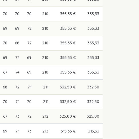
70
70
70
210
355,33 €
355,33
69
69
72
210
355,33 €
355,33
70
68
72
210
355,33 €
355,33
69
72
69
210
355,33 €
355,33
67
74
69
210
355,33 €
355,33
68
72
71
211
332,50 €
332,50
70
71
70
211
332,50 €
332,50
67
73
72
212
325,00 €
325,00
69
71
73
213
315,33 €
315,33