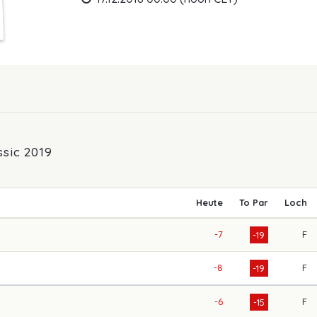
sic 2019
Heute
To Par
Loch
-7
F
-19
-8
F
-19
-6
F
-15