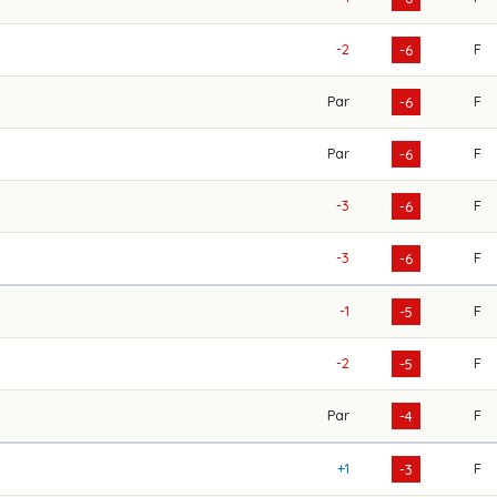
-2
F
-6
Par
F
-6
Par
F
-6
-3
F
-6
-3
F
-6
-1
F
-5
-2
F
-5
Par
F
-4
+1
F
-3