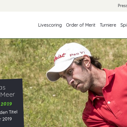
Pres
Livescoring
Order of Merit
Turniere
Spi
oten
uch 2019
ren Red