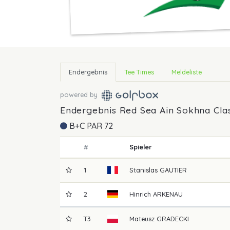
Endergebnis
Tee Times
Meldeliste
powered by
Endergebnis Red Sea Ain Sokhna Clas
B+C PAR 72
#
Spieler
1
Stanislas
GAUTIER
2
Hinrich
ARKENAU
T3
Mateusz
GRADECKI