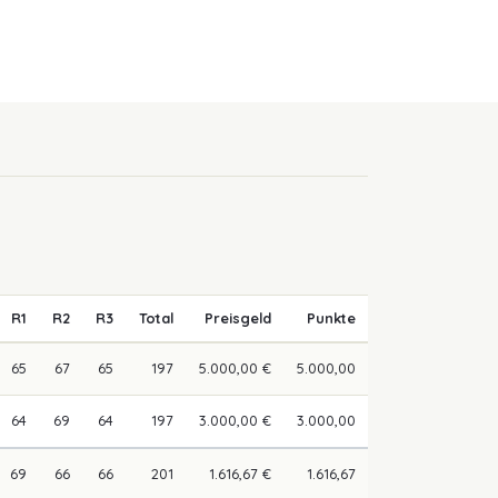
R1
R2
R3
Total
Preisgeld
Punkte
65
67
65
197
5.000,00 €
5.000,00
64
69
64
197
3.000,00 €
3.000,00
69
66
66
201
1.616,67 €
1.616,67