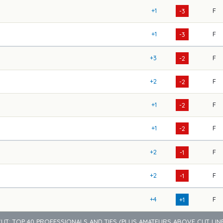
+1
F
-3
+1
F
-3
+3
F
-2
+2
F
-2
+1
F
-2
+1
F
-2
+2
F
-1
+2
F
-1
+4
F
+1
CUT: TOP 40 PROFESSIONALS AND TIES (PLUS AMATEURS ABOVE CUT LINE