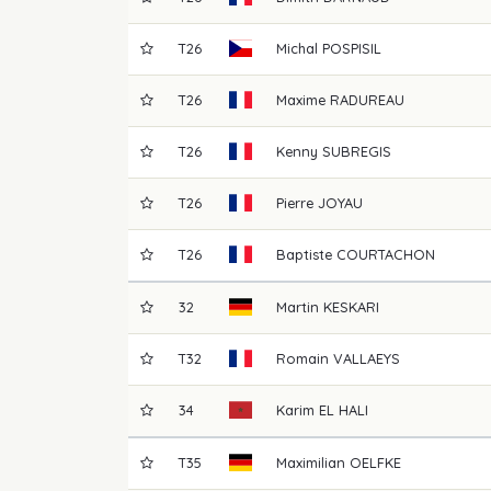
T26
Michal
POSPISIL
T26
Maxime
RADUREAU
T26
Kenny
SUBREGIS
T26
Pierre
JOYAU
T26
Baptiste
COURTACHON
32
Martin
KESKARI
T32
Romain
VALLAEYS
34
Karim
EL HALI
T35
Maximilian
OELFKE