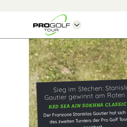
Saisonauftakt 2019 am R
Meer
SOKHNA GOLF CLUB
Die Saison der Pro Golf Tour startet a
wieder am Roten Meer mit den Turnie