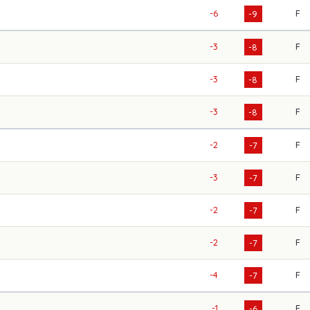
-6
F
-9
-3
F
-8
-3
F
-8
-3
F
-8
-2
F
-7
-3
F
-7
-2
F
-7
-2
F
-7
-4
F
-7
-1
F
-6