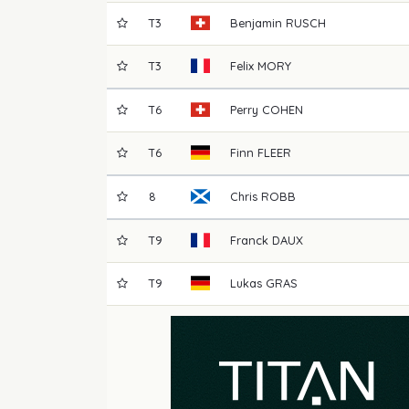
T3
Benjamin
RUSCH
T3
Felix
MORY
T6
Perry
COHEN
T6
Finn
FLEER
8
Chris
ROBB
T9
Franck
DAUX
T9
Lukas
GRAS