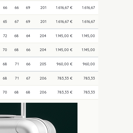
66
66
69
201
1.616,67 €
1.616,67
65
67
69
201
1.616,67 €
1.616,67
72
68
64
204
1.145,00 €
1.145,00
70
68
66
204
1.145,00 €
1.145,00
68
71
66
205
960,00 €
960,00
68
71
67
206
783,33 €
783,33
70
68
68
206
783,33 €
783,33