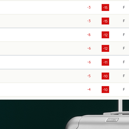
-3
F
-15
-3
F
-15
-8
F
-12
-6
F
-12
-6
F
-11
-5
F
-10
-4
F
-10