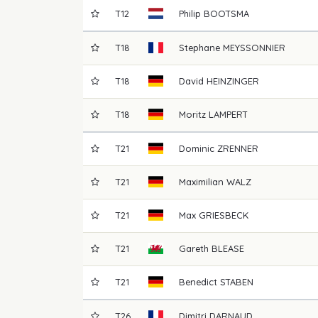
T12
Philip
BOOTSMA
T18
Stephane
MEYSSONNIER
T18
David
HEINZINGER
T18
Moritz
LAMPERT
T21
Dominic
ZRENNER
T21
Maximilian
WALZ
T21
Max
GRIESBECK
T21
Gareth
BLEASE
T21
Benedict
STABEN
T26
Dimitri
DARNAUD