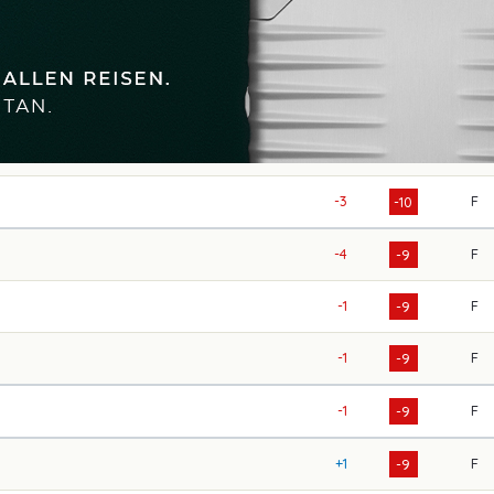
-3
F
-10
-4
F
-9
-1
F
-9
-1
F
-9
-1
F
-9
+1
F
-9