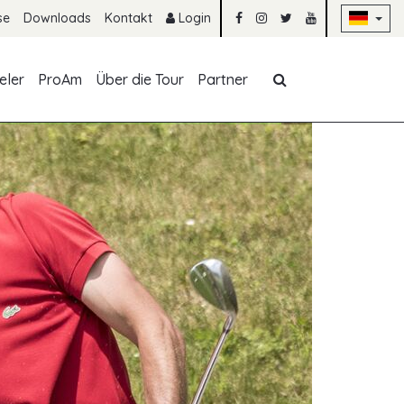
Na
se
Downloads
Kontakt
Login
Navigation übe
eler
ProAm
Über die Tour
Partner