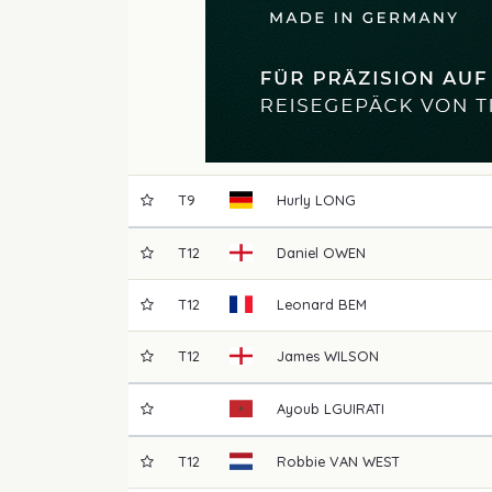
T9
Hurly
LONG
T12
Daniel
OWEN
T12
Leonard
BEM
T12
James
WILSON
Ayoub
LGUIRATI
T12
Robbie
VAN WEST