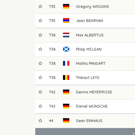
T35
Gregory
WIGGINS
T35
Jean
BEKIRIAN
T38
Max
ALBERTUS
T38
Philip
MCLEAN
T38
Mathis
PANSART
T38
Thibaut
LEYS
T42
Dennis
MEYERROSE
T42
Daniel
WÜNSCHE
44
Sean
EINHAUS