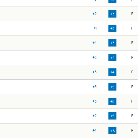
+2
F
+3
+1
F
+3
+4
F
+3
+3
F
+4
+3
F
+4
+5
F
+5
+3
F
+5
+2
F
+5
+4
F
+6