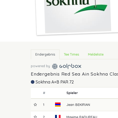
Endergebnis
Tee Times
Meldeliste
powered by
Endergebnis Red Sea Ain Sokhna Clas
Sokhna A+B PAR 72
#
Spieler
1
Jean
BEKIRIAN
2
Maxime
RADUREAU