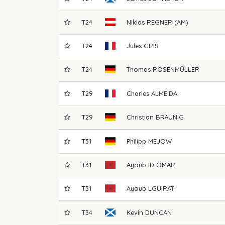
T24
Niklas
REGNER (AM)
T24
Jules
GRIS
T24
Thomas
ROSENMÜLLER
T29
Charles
ALMEIDA
T29
Christian
BRÄUNIG
T31
Philipp
MEJOW
T31
Ayoub
ID OMAR
T31
Ayoub
LGUIRATI
T34
Kevin
DUNCAN