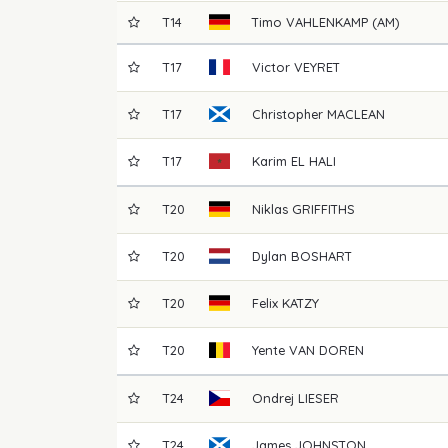
T14
Timo
VAHLENKAMP (AM)
T17
Victor
VEYRET
T17
Christopher
MACLEAN
T17
Karim
EL HALI
T20
Niklas
GRIFFITHS
T20
Dylan
BOSHART
T20
Felix
KATZY
T20
Yente
VAN DOREN
T24
Ondrej
LIESER
T24
James
JOHNSTON