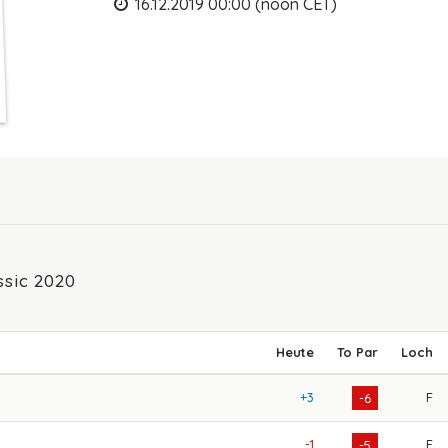
16.12.2019 00:00 (noon CET)
sic 2020
Heute
To Par
Loch
+3
F
-6
-1
F
-5