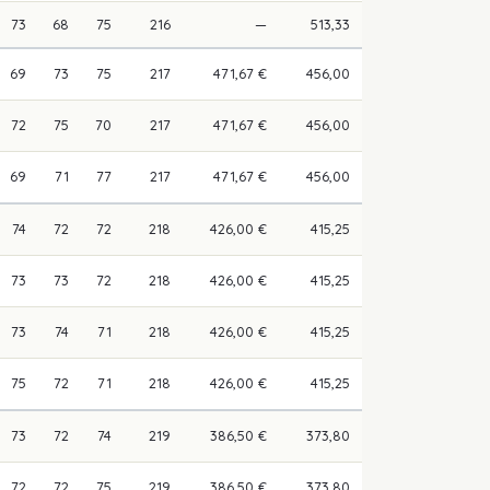
73
68
75
216
—
513,33
69
73
75
217
471,67 €
456,00
72
75
70
217
471,67 €
456,00
69
71
77
217
471,67 €
456,00
74
72
72
218
426,00 €
415,25
73
73
72
218
426,00 €
415,25
73
74
71
218
426,00 €
415,25
75
72
71
218
426,00 €
415,25
73
72
74
219
386,50 €
373,80
72
72
75
219
386,50 €
373,80