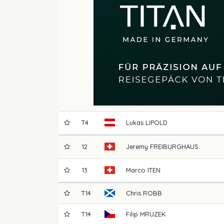
T4
Lukas
LIPOLD
12
Jeremy
FREIBURGHAUS
13
Marco
ITEN
T14
Chris
ROBB
T14
Filip
MRUZEK