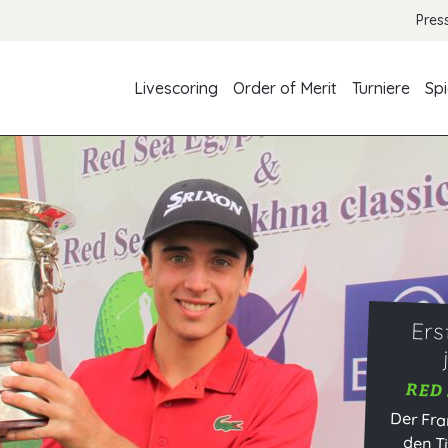
Pres
Livescoring
Order of Merit
Turniere
Spi
Ers
RED 
Der Fra
den Tit