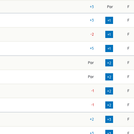
+3
Par
F
+3
F
+1
-2
F
+1
+5
F
+1
Par
F
+2
Par
F
+2
-1
F
+2
-1
F
+2
+2
F
+3
+3
F
+3