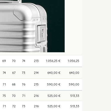
69
70
74
213
1.056,25 €
1.056,25
74
67
73
214
640,00 €
640,00
71
68
76
215
590,00 €
590,00
75
70
71
216
525,00 €
513,33
71
72
73
216
525,00 €
513,33