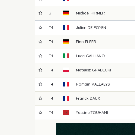
3
Michael
HIRMER
T4
Julien
DE POYEN
T4
Finn
FLEER
T4
Luca
GALLIANO
T4
Mateusz
GRADECKI
T4
Romain
VALLAEYS
T4
Franck
DAUX
T4
Yassine
TOUHAMI