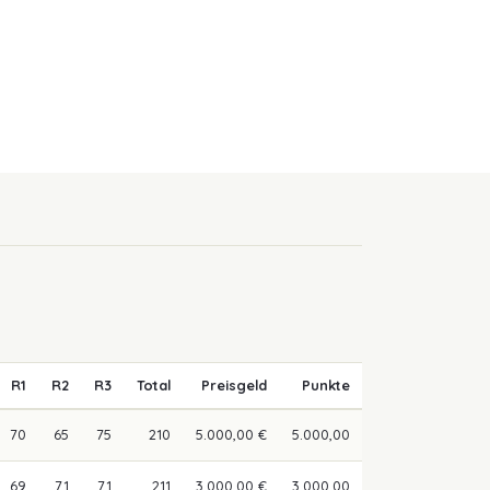
R1
R2
R3
Total
Preisgeld
Punkte
70
65
75
210
5.000,00 €
5.000,00
69
71
71
211
3.000,00 €
3.000,00