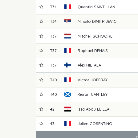
T34
Quentin
SAINTILLAN
T34
Mihailo
DIMITRIJEVIC
T37
Mitchell
SCHOORL
T37
Raphael
DENAIS
T37
Alex
HIETALA
T40
Victor
JOFFRAY
T40
Kieran
CANTLEY
42
Issa Abou
EL ELA
43
Julien
COSENTINO