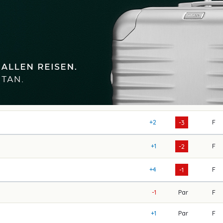
+2
F
-3
+1
F
-2
+4
F
-1
-1
Par
F
+1
Par
F