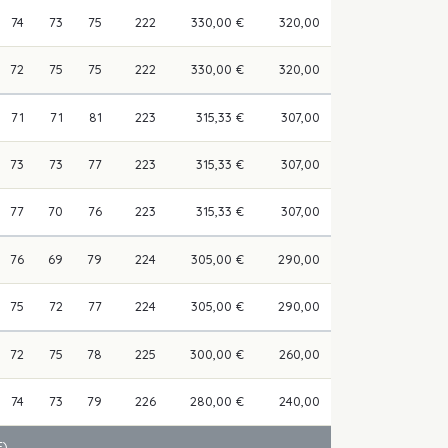
74
73
75
222
330,00 €
320,00
72
75
75
222
330,00 €
320,00
71
71
81
223
315,33 €
307,00
73
73
77
223
315,33 €
307,00
77
70
76
223
315,33 €
307,00
76
69
79
224
305,00 €
290,00
75
72
77
224
305,00 €
290,00
72
75
78
225
300,00 €
260,00
74
73
79
226
280,00 €
240,00
)