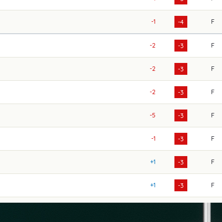
-1
F
-4
-2
F
-3
-2
F
-3
-2
F
-3
-5
F
-3
-1
F
-3
+1
F
-3
+1
F
-3