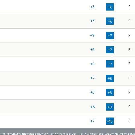
+3
F
+6
+3
F
+6
+9
F
+7
+5
F
+7
+4
F
+7
+7
F
+8
+5
F
+8
+6
F
+9
+7
F
+10
CUT: TOP 40 PROFESSIONALS AND TIES (PLUS AMATEURS ABOVE CUT LINE