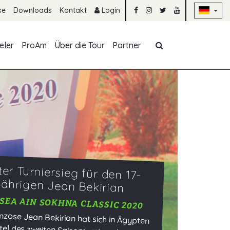
Na
se
Downloads
Kontakt
Login
Navigation übe
eler
ProAm
Über die Tour
Partner
ter Turniersieg für den 17-
jährigen Jean Bekirian
SEA AIN SOKHNA CLASSIC 2020
nzose Jean Bekirian hat sich in Ägypten
el des zweiten Saisonturniers der Pro