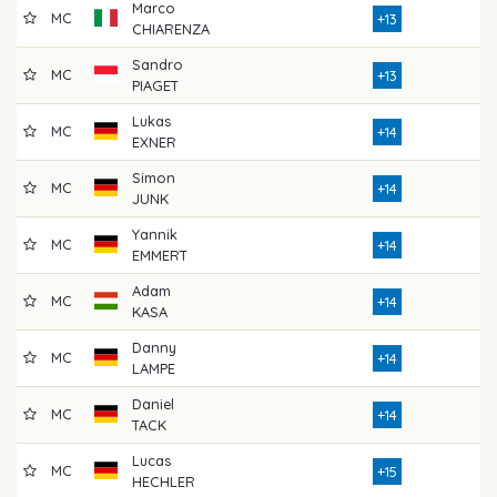
Marco
MC
7
+13
CHIARENZA
Sandro
MC
7
+13
PIAGET
Lukas
MC
7
+14
EXNER
Simon
MC
7
+14
JUNK
Yannik
MC
7
+14
EMMERT
Adam
MC
7
+14
KASA
Danny
MC
7
+14
LAMPE
Daniel
MC
7
+14
TACK
Lucas
MC
7
+15
HECHLER