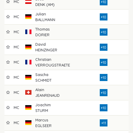
MC
7
+10
DENK (AM)
Julian
MC
7
+10
BALLMANN
Thomas
MC
7
+10
DORIER
David
MC
7
+10
HEINZINGER
Christian
MC
7
+10
VERROUGSTRAETE
Sascha
MC
7
+10
SCHMIDT
Alain
MC
7
+10
JEANRENAUD
Joachim
MC
7
+10
STURM
Marcus
MC
7
+11
EGLSEER