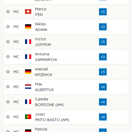
Marco
MC
7
+3
ITEN
Niklas
MC
6
+3
ADANK
Victor
MC
7
+3
JOFFRAY
Antoine
MC
7
+3
SAMMARCHI
Wenzel
MC
7
+3
KRZENCK
Max
MC
6
+4
ALBERTUS
Camille
MC
7
+4
BORDONE (AM)
Joao
MC
7
+4
PINTO BASTO (AM)
Patrick
MC
7
+4