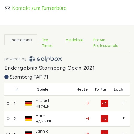
Kontakt zum Turnierbüro
Endergebnis
Tee
Meldeliste
ProAm
Times
Professionals
powered by
Endergebnis Starnberg Open 2021
Starnberg PAR 71
#
Spieler
Heute
To Par
Loch
R
Michael
1
-7
F
6
-13
HIRMER
Marc
2
-4
F
6
-12
HAMMER
Jannik
3
-8
F
6
-10