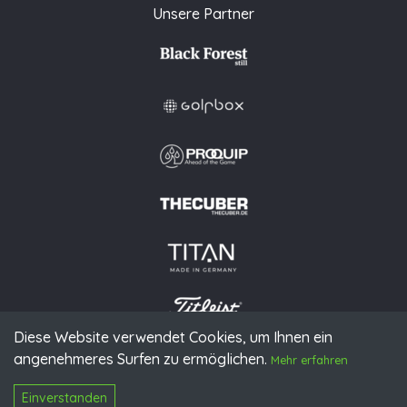
Unsere Partner
Diese Website verwendet Cookies, um Ihnen ein
angenehmeres Surfen zu ermöglichen.
© 2026 PGAoG
Mehr erfahren
Impressum
Datenschutz
Presse
Downloads
Kontakt
N
Login
Einverstanden