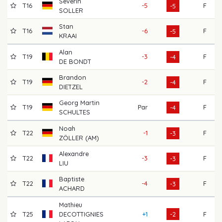
Severin
T16
-5
F
7
-5
SOLLER
Stan
T16
-6
F
7
-5
KRAAI
Alan
T19
-3
F
7
-4
DE BONDT
Brandon
T19
-2
F
7
-4
DIETZEL
Georg Martin
T19
Par
F
6
-4
SCHULTES
Noah
T22
-1
F
7
-3
ZÖLLER (AM)
Alexandre
T22
-3
F
6
-3
LIU
Baptiste
T22
-4
F
7
-3
ACHARD
Mathieu
T25
DECOTTIGNIES
+1
-2
F
7