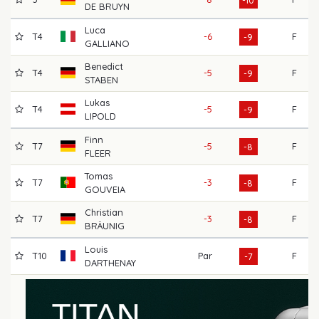
DE BRUYN
Luca
T4
-6
F
7
-9
GALLIANO
Benedict
T4
-5
F
6
-9
STABEN
Lukas
T4
-5
F
6
-9
LIPOLD
Finn
T7
-5
F
6
-8
FLEER
Tomas
T7
-3
F
6
-8
GOUVEIA
Christian
T7
-3
F
6
-8
BRÄUNIG
Louis
T10
Par
F
6
-7
DARTHENAY