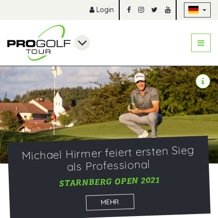
Na
Login
Michael Hirmer feiert ersten Sieg
als Professional
STARNBERG OPEN 2021
MEHR