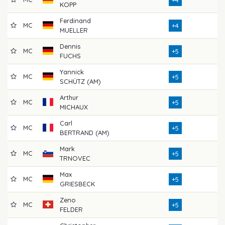
KOPP
Ferdinand
MC
7
+4
MUELLER
Dennis
MC
6
+5
FUCHS
Yannick
MC
7
+5
SCHÜTZ (AM)
Arthur
MC
7
+5
MICHAUX
Carl
MC
7
+5
BERTRAND (AM)
Mark
MC
7
+5
TRNOVEC
Max
MC
7
+5
GRIESBECK
Zeno
MC
7
+5
FELDER