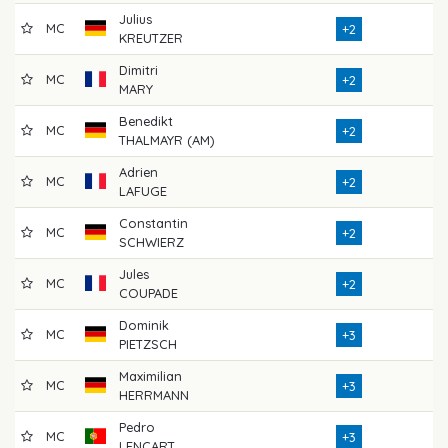
Julius
MC
7
+2
KREUTZER
Dimitri
MC
7
+2
MARY
Benedikt
MC
7
+2
THALMAYR (AM)
Adrien
MC
7
+2
LAFUGE
Constantin
MC
7
+2
SCHWIERZ
Jules
MC
7
+2
COUPADE
Dominik
MC
7
+3
PIETZSCH
Maximilian
MC
7
+3
HERRMANN
Pedro
MC
7
+3
LENCART