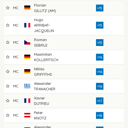
Florian
MC
7
+15
GILLITZ (AM)
Hugo
MC
ARRIBAT-
+15
7
JACQUELIN
Roman
MC
8
+15
SEBRLE
Maximilian
MC
7
+16
KOLLERITSCH
Niklas
MC
7
+16
GRIFFITHS
Alexander
MC
7
+16
TRANACHER
Xavier
MC
7
+17
DUTRIEU
Peter
MC
7
+18
KNOTZ
Alexander