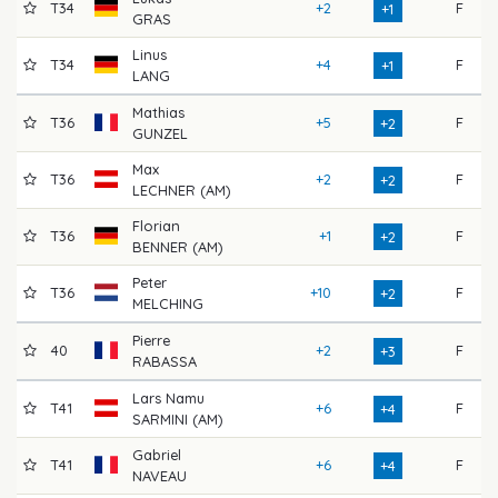
T34
+2
F
6
+1
GRAS
Linus
T34
+4
F
7
+1
LANG
Mathias
T36
+5
F
6
+2
GUNZEL
Max
T36
+2
F
7
+2
LECHNER (AM)
Florian
T36
+1
F
7
+2
BENNER (AM)
Peter
T36
+10
F
6
+2
MELCHING
Pierre
40
+2
F
7
+3
RABASSA
Lars Namu
T41
+6
F
7
+4
SARMINI (AM)
Gabriel
T41
+6
F
6
+4
NAVEAU