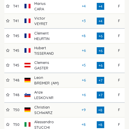
Marius
T41
+4
F
7
+4
CARA
Victor
T41
+3
F
7
+4
VEYRET
Clément
T45
+8
F
6
+6
HEURTIN
Hubert
T45
+6
F
6
+6
TISSERAND
Clemens
T45
+5
F
7
+6
GASTER
Leon
T48
+6
F
7
+7
BREIMER (AM)
Anze
T48
+6
F
7
+7
LESKOVAR
Christian
T50
+9
F
7
+8
SCHWARZ
Alessandro
T50
+8
F
7
+8
STUCCHI