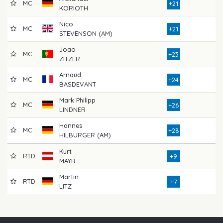
MC
8
+21
KORIOTH
Nico
MC
7
+21
STEVENSON (AM)
Joao
MC
8
+23
ZITZER
Arnaud
MC
7
+24
BASDEVANT
Mark Philipp
MC
8
+26
LINDNER
Hannes
MC
8
+28
HILBURGER (AM)
Kurt
RTD
7
+9
MAYR
Martin
RTD
7
+7
LITZ