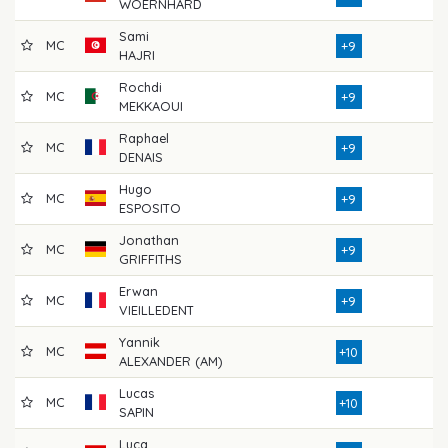
WOERNHARD
Sami
MC
7
+9
HAJRI
Rochdi
MC
7
+9
MEKKAOUI
Raphael
MC
7
+9
DENAIS
Hugo
MC
7
+9
ESPOSITO
Jonathan
MC
7
+9
GRIFFITHS
Erwan
MC
7
+9
VIEILLEDENT
Yannik
MC
8
+10
ALEXANDER (AM)
Lucas
MC
7
+10
SAPIN
Luca