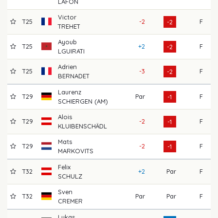
LAFON
Victor
T25
-2
F
6
-2
TREHET
Ayoub
T25
+2
F
6
-2
LGUIRATI
Adrien
T25
-3
F
6
-2
BERNADET
Laurenz
T29
Par
F
7
-1
SCHIERGEN (AM)
Alois
T29
-2
F
7
-1
KLUIBENSCHÄDL
Mats
T29
-2
F
7
-1
MARKOVITS
Felix
T32
+2
Par
F
7
SCHULZ
Sven
T32
Par
Par
F
6
CREMER
Lukas