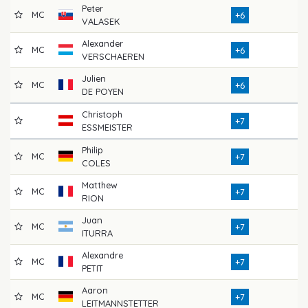
Peter
MC
7
+6
VALASEK
Alexander
MC
7
+6
VERSCHAEREN
Julien
MC
7
+6
DE POYEN
Christoph
7
+7
ESSMEISTER
Philip
MC
7
+7
COLES
Matthew
MC
7
+7
RION
Juan
MC
7
+7
ITURRA
Alexandre
MC
7
+7
PETIT
Aaron
MC
7
+7
LEITMANNSTETTER