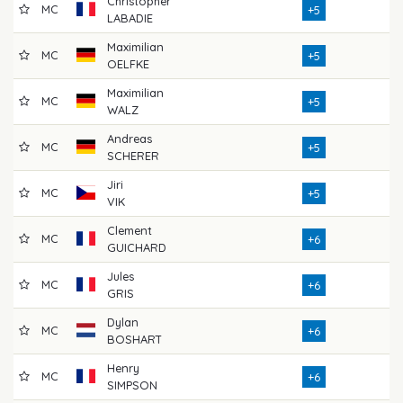
Christopher
MC
7
+5
LABADIE
Maximilian
MC
7
+5
OELFKE
Maximilian
MC
7
+5
WALZ
Andreas
MC
7
+5
SCHERER
Jiri
MC
7
+5
VIK
Clement
MC
7
+6
GUICHARD
Jules
MC
7
+6
GRIS
Dylan
MC
7
+6
BOSHART
Henry
MC
7
+6
SIMPSON