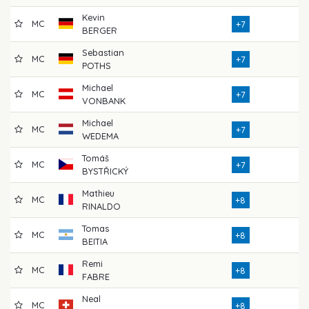
Kevin
MC
7
+7
BERGER
Sebastian
MC
7
+7
POTHS
Michael
MC
7
+7
VONBANK
Michael
MC
7
+7
WEDEMA
Tomáš
MC
7
+7
BYSTŘICKÝ
Mathieu
MC
7
+8
RINALDO
Tomas
MC
7
+8
BEITIA
Remi
MC
7
+8
FABRE
Neal
MC
7
+8