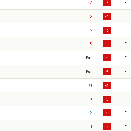
-2
F
-6
-3
F
-6
-3
F
-6
-3
F
-6
Par
F
-5
Par
F
-5
+1
F
-5
-1
F
-5
+2
F
-5
-1
F
-4