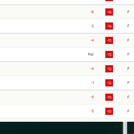
-8
F
-16
-2
F
-16
-4
F
-13
Par
F
-13
-4
F
-12
-1
F
-12
-5
F
-10
-5
F
-10