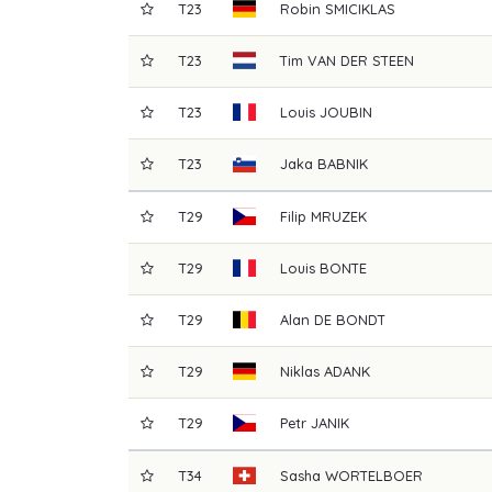
T23
Robin
SMICIKLAS
T23
Tim
VAN DER STEEN
T23
Louis
JOUBIN
T23
Jaka
BABNIK
T29
Filip
MRUZEK
T29
Louis
BONTE
T29
Alan
DE BONDT
T29
Niklas
ADANK
T29
Petr
JANIK
T34
Sasha
WORTELBOER