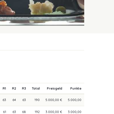
R1
R2
R3
Total
Preisgeld
Punkte
63
64
63
190
5.000,00 €
5.000,00
61
63
68
192
3.000,00 €
3.000,00