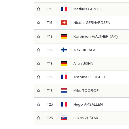
T15
Mathias
GUNZEL
T15
Nicola
GERHARDSEN
T18
Korbinian
WALTHER (AM)
T18
Alex
HIETALA
T18
Allen
JOHN
T18
Antoine
POUGUET
T18
Mike
TOOROP
T23
Hugo
AMSALLEM
T23
Lukas
ZUŠTÁK