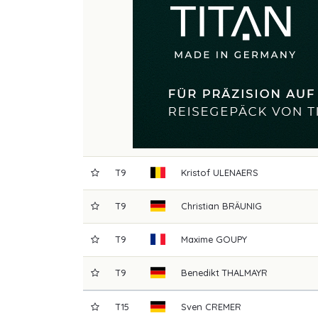
T9
Kristof
ULENAERS
T9
Christian
BRÄUNIG
T9
Maxime
GOUPY
T9
Benedikt
THALMAYR
T15
Sven
CREMER