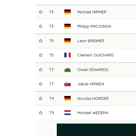
T3
Michael
HIRMER
T3
Philipp
MACIONGA
T5
Leon
BREIMER
T5
Clement
GUICHARD
T7
Owen
EDWARDS
T7
Jakub
HRINDA
T9
Nicolas
HORDER
T9
Michael
WEDEMA