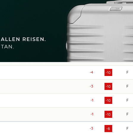
-4
F
-10
-3
F
-10
-1
F
-10
-1
F
-10
-3
F
-8