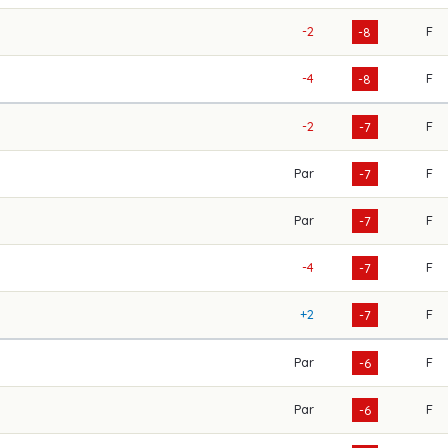
-2
F
-8
-4
F
-8
-2
F
-7
Par
F
-7
Par
F
-7
-4
F
-7
+2
F
-7
Par
F
-6
Par
F
-6