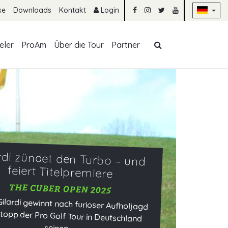
Na
se
Downloads
Kontakt
Login
Navigation übe
eler
ProAm
Über die Tour
Partner
rdi zündet den Turbo – und
feiert Titelpremiere
THE CUBER OPEN 2025
ilardi gewinnt nach furioser Aufholjagd
opp der Pro Golf Tour in Deutschland