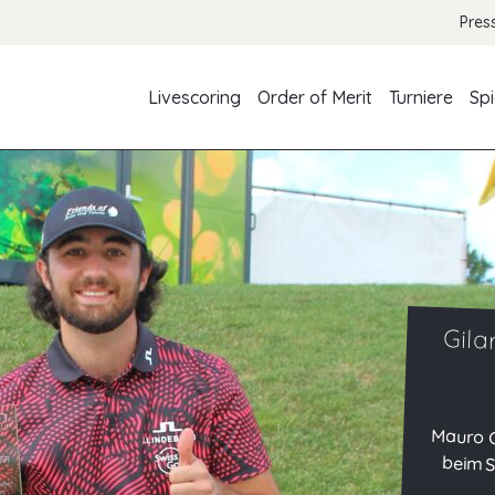
Pres
Livescoring
Order of Merit
Turniere
Spi
Gila
Mauro G
beim St