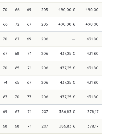
70
66
69
205
490,00 €
490,00
66
72
67
205
490,00 €
490,00
70
67
69
206
—
431,80
67
68
71
206
437,25 €
431,80
70
65
71
206
437,25 €
431,80
74
65
67
206
437,25 €
431,80
63
70
73
206
437,25 €
431,80
69
67
71
207
386,83 €
378,17
68
68
71
207
386,83 €
378,17