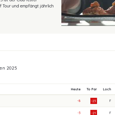
f Tour und empfängt jährlich
en 2025
Heute
To Par
Loch
-8
F
-23
-3
F
-21