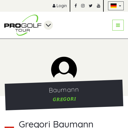
Na
Login
Baumann
GREGORI
Gregori Baumann