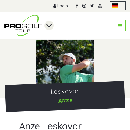
Na
Login
Leskovar
ANZE
Anze Leskovar