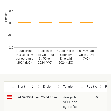
0.5
Punkte
0.0
-0.5
-1.0
Haugschlag
Raiffeisen
Gradi Polish
Fairway Labs
NÖ Open by
Pro Golf Tour
Open by
Open 2024
perfect eagle
St. Pölten
Emeralld
(MC)
2024 (MC)
2024 (MC)
2024 (MC)
Start
Ende
Turnier
Position
Pre
24.04.2024
—
26.04.2024
Haugschlag
MC
NÖ Open
by perfect