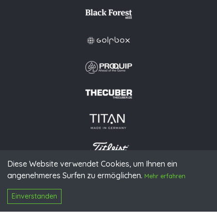
Diese Website verwendet Cookies, um Ihnen ein
angenehmeres Surfen zu ermöglichen.
© 2026 PGAoG
Mehr erfahren
Impressum
Datenschutz
Presse
Downloads
Kontakt
N
Login
Einverstanden