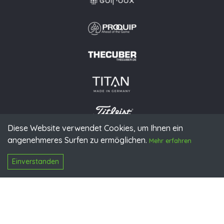
Diese Website verwendet Cookies, um Ihnen ein
angenehmeres Surfen zu ermöglichen.
© 2026 PGAoG
Mehr erfahren
Impressum
Datenschutz
Presse
Downloads
Kontakt
N
Login
Einverstanden