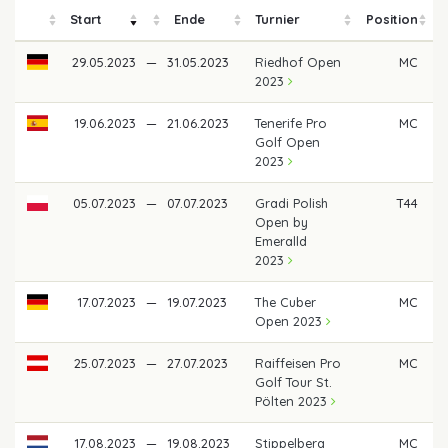
Start
Ende
Turnier
Position
P
29.05.2023
—
31.05.2023
Riedhof Open
MC
2023
19.06.2023
—
21.06.2023
Tenerife Pro
MC
Golf Open
2023
05.07.2023
—
07.07.2023
Gradi Polish
T44
Open by
Emeralld
2023
17.07.2023
—
19.07.2023
The Cuber
MC
Open 2023
25.07.2023
—
27.07.2023
Raiffeisen Pro
MC
Golf Tour St.
Pölten 2023
17.08.2023
—
19.08.2023
Stippelberg
MC