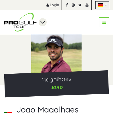
Na
Login
Magalhaes
JOAO
Joao Magalhaes