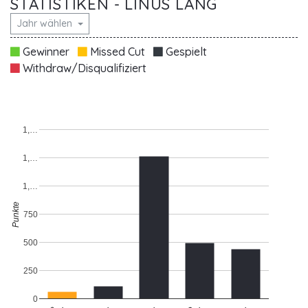
STATISTIKEN - LINUS LANG
Jahr wählen
Gewinner
Missed Cut
Gespielt
Withdraw/Disqualifiziert
1,…
1,…
1,…
Punkte
750
500
250
0