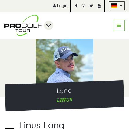
Na
Login
Lang
LINUS
Linus Lang