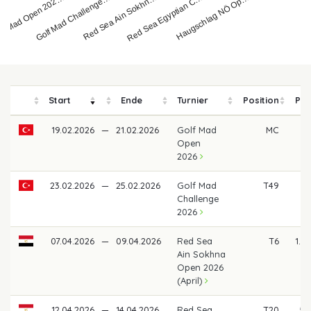
Haugschlag NÖ Op…
Red Sea Ain Sokhn…
lf Mad Open 202…
Red Sea Egyptian C…
Golf Mad Challenge…
Start
Ende
Turnier
Position
Pre
19.02.2026
—
21.02.2026
Golf Mad
MC
Open
2026
23.02.2026
—
25.02.2026
Golf Mad
T49
15
Challenge
2026
07.04.2026
—
09.04.2026
Red Sea
T6
1.2
Ain Sokhna
Open 2026
(April)
12.04.2026
—
14.04.2026
Red Sea
T20
50