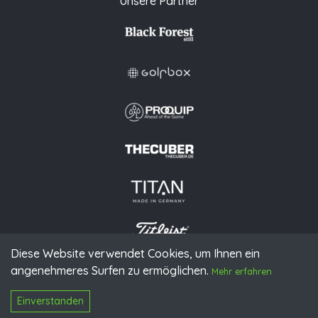
Unsere Partner
Diese Website verwendet Cookies, um Ihnen ein
angenehmeres Surfen zu ermöglichen.
© 2026 PGAoG
Mehr erfahren
Impressum
Datenschutz
Presse
Downloads
Kontakt
N
Login
Einverstanden