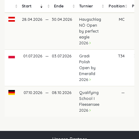
Start
Ende
Turnier
Position
Pre
28.04.2026
—
30.04.2026
Haugschlag
MC
NÖ Open
by perfect
eagle
2026
01.07.2026
—
03.07.2026
Gradi
T34
38
Polish
Open by
Emeralld
2026
07.10.2026
—
08.10.2026
Qualifying
—
School I
Fleesensee
2026