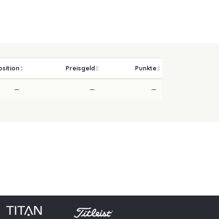
osition
Preisgeld
Punkte
—
—
—