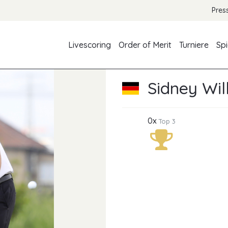
Pres
Livescoring
Order of Merit
Turniere
Spi
Sidney Wil
0x
Top 3