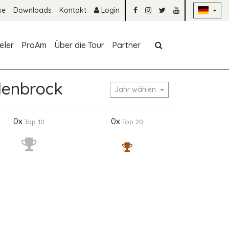
Na
se
Downloads
Kontakt
Login
Navigation übe
eler
ProAm
Über die Tour
Partner
lenbrock
Jahr wählen
0x
0x
Top 10
Top 20