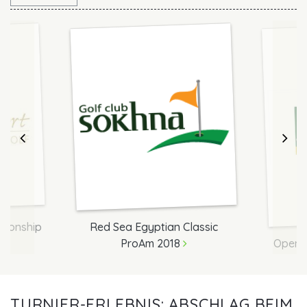
Previous
Nex
pionship
Red Sea Egyptian Classic
ProAm 2018
Open P
TURNIER-ERLEBNIS: ABSCHLAG BEIM