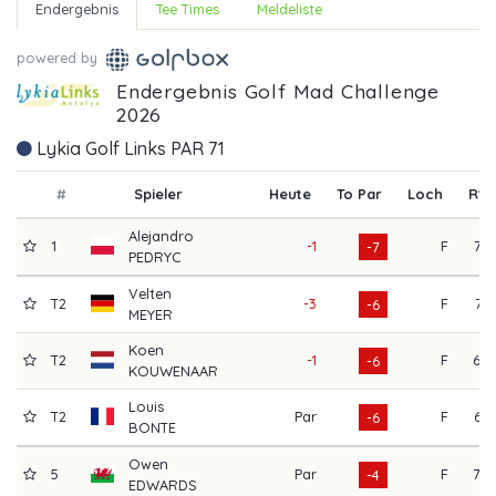
Endergebnis
Tee Times
Meldeliste
powered by
Endergebnis Golf Mad Challenge
2026
Lykia Golf Links PAR 71
#
Spieler
Heute
To Par
Loch
R1
Alejandro
1
-1
F
72
-7
PEDRYC
Velten
T2
-3
F
71
-6
MEYER
Koen
T2
-1
F
68
-6
KOUWENAAR
Louis
T2
Par
F
65
-6
BONTE
Owen
5
Par
F
70
-4
EDWARDS