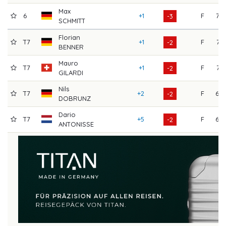
Max
6
+1
F
72
-3
SCHMITT
Florian
T7
+1
F
71
-2
BENNER
Mauro
T7
+1
F
71
-2
GILARDI
Nils
T7
+2
F
68
-2
DOBRUNZ
Dario
T7
+5
F
68
-2
ANTONISSE