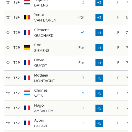
T24
+3
F
72
+3
BATENS
Yente
T24
Par
F
69
+3
VAN DOREN
Clement
T29
+1
F
70
+4
GUICHARD
Carl
T29
Par
F
73
+4
SIEMENS
David
T29
Par
F
73
+4
GUYOT
Mathieu
T32
+3
F
75
+5
MONTAGNE
Charles
T32
+5
F
73
+5
WEIS
Hugo
T32
+2
F
71
+5
AMSALLEM
Aubin
T32
+1
F
76
+5
LACAZE