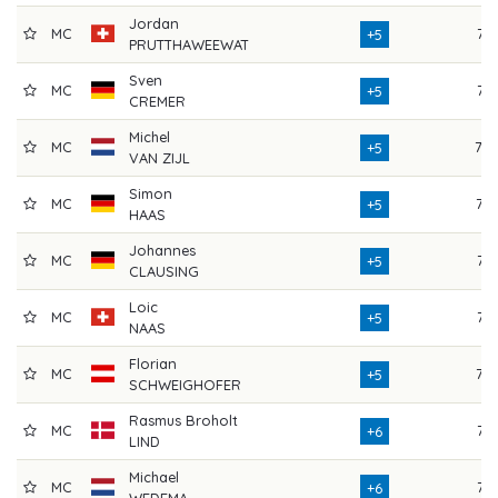
Jordan
MC
74
+5
PRUTTHAWEEWAT
Sven
MC
71
+5
CREMER
Michel
MC
70
+5
VAN ZIJL
Simon
MC
73
+5
HAAS
Johannes
MC
74
+5
CLAUSING
Loic
MC
74
+5
NAAS
Florian
MC
76
+5
SCHWEIGHOFER
Rasmus Broholt
MC
74
+6
LIND
Michael
MC
71
+6
WEDEMA