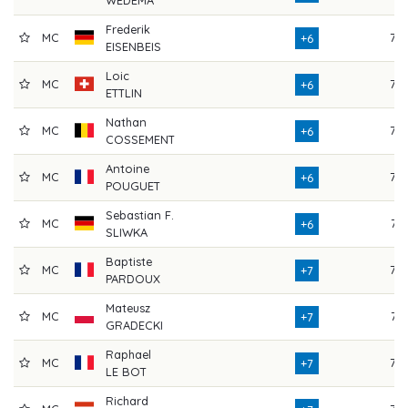
Frederik
MC
77
+6
EISENBEIS
Loic
MC
76
+6
ETTLIN
Nathan
MC
75
+6
COSSEMENT
Antoine
MC
76
+6
POUGUET
Sebastian F.
MC
74
+6
SLIWKA
Baptiste
MC
73
+7
PARDOUX
Mateusz
MC
74
+7
GRADECKI
Raphael
MC
76
+7
LE BOT
Richard