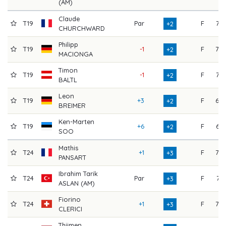
(AM)
Claude
T19
Par
F
75
+2
CHURCHWARD
Philipp
T19
-1
F
70
+2
MACIONGA
Timon
T19
-1
F
72
+2
BALTL
Leon
T19
+3
F
68
+2
BREIMER
Ken-Marten
T19
+6
F
67
+2
SOO
Mathis
T24
+1
F
70
+3
PANSART
Ibrahim Tarik
T24
Par
F
74
+3
ASLAN (AM)
Fiorino
T24
+1
F
70
+3
CLERICI
Thijmen