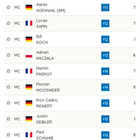
Aarav
MC
79
+11
AGRAWAL (AM)
Lucas
MC
78
+12
SAPIN
Bill
MC
76
+12
KOCH
Adrian
MC
80
+13
KACZALA
Martin
MC
79
+14
FREROT
Florian
MC
82
+14
MOOSMEIER
Ron Cedric
MC
81
+15
REINERT
Justin
MC
81
+15
DEIBLER
Paul
MC
83
+16
SCHWAB