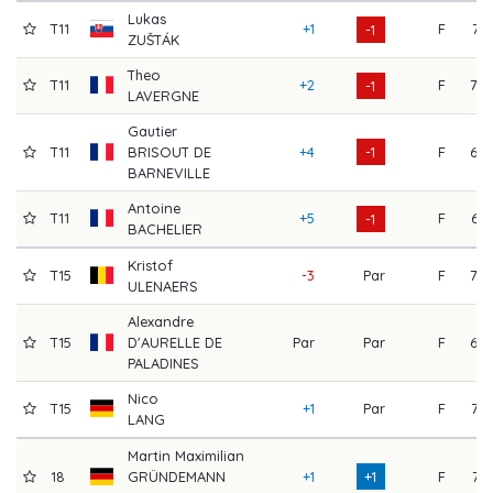
Lukas
T11
+1
F
71
-1
ZUŠTÁK
Theo
T11
+2
F
70
-1
LAVERGNE
Gautier
T11
BRISOUT DE
+4
-1
F
68
BARNEVILLE
Antoine
T11
+5
F
64
-1
BACHELIER
Kristof
T15
-3
Par
F
70
ULENAERS
Alexandre
T15
D'AURELLE DE
Par
Par
F
68
PALADINES
Nico
T15
+1
Par
F
72
LANG
Martin Maximilian
18
GRÜNDEMANN
+1
+1
F
71