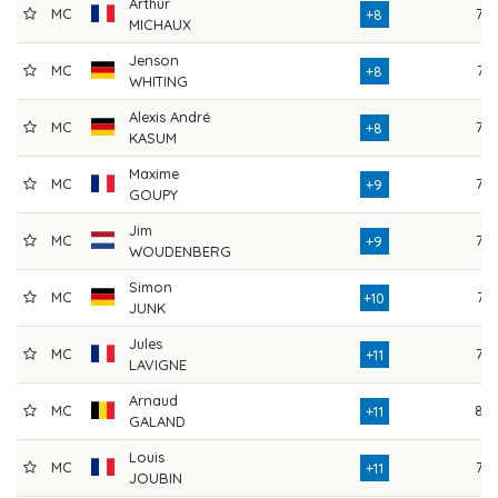
Arthur
MC
75
+8
MICHAUX
Jenson
MC
74
+8
WHITING
Alexis André
MC
76
+8
KASUM
Maxime
MC
73
+9
GOUPY
Jim
MC
75
+9
WOUDENBERG
Simon
MC
74
+10
JUNK
Jules
MC
77
+11
LAVIGNE
Arnaud
MC
83
+11
GALAND
Louis
MC
76
+11
JOUBIN