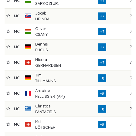
MC
77
+7
SARKOZI JR.
Jakub
MC
73
+7
HRINDA
Oliver
MC
76
+7
CSANYI
Dennis
MC
73
+7
FUCHS
Nicola
MC
78
+7
GERHARDSEN
Tim
MC
74
+8
TILLMANNS
Antoine
MC
77
+8
PELLISSIER (AM)
Christos
MC
72
+8
PANTAZIDIS
Mel
MC
76
+8
LÖTSCHER