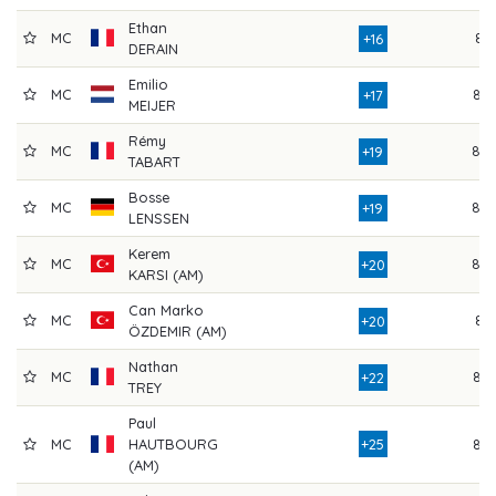
Ethan
MC
81
+16
DERAIN
Emilio
MC
82
+17
MEIJER
Rémy
MC
80
+19
TABART
Bosse
MC
80
+19
LENSSEN
Kerem
MC
80
+20
KARSI (AM)
Can Marko
MC
81
+20
ÖZDEMIR (AM)
Nathan
MC
82
+22
TREY
Paul
MC
HAUTBOURG
+25
84
(AM)