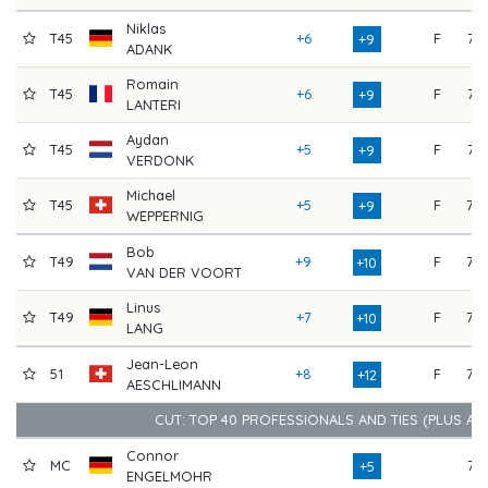
Niklas
T45
+6
F
71
+9
ADANK
Romain
T45
+6
F
71
+9
LANTERI
Aydan
T45
+5
F
74
+9
VERDONK
Michael
T45
+5
F
77
+9
WEPPERNIG
Bob
T49
+9
F
73
+10
VAN DER VOORT
Linus
T49
+7
F
73
+10
LANG
Jean-Leon
51
+8
F
77
+12
AESCHLIMANN
CUT: TOP 40 PROFESSIONALS AND TIES (PLUS AM
Connor
MC
74
+5
ENGELMOHR