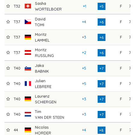
Sasha
T32
+1
F
76
+5
WORTELBOER
David
T37
+4
F
73
+6
TOMI
Moritz
T37
+3
F
76
+6
LAMMEL
Moritz
T37
+2
F
73
+6
RUSSLING
Jaka
T40
+5
F
75
+7
BABNIK
Julien
T40
+5
F
73
+7
LEBRERE
Laurenz
T40
+3
F
72
+7
SCHIERGEN
Tim
T40
+3
F
71
+7
VAN DER STEEN
Nicolas
44
+4
F
74
+8
HORDER