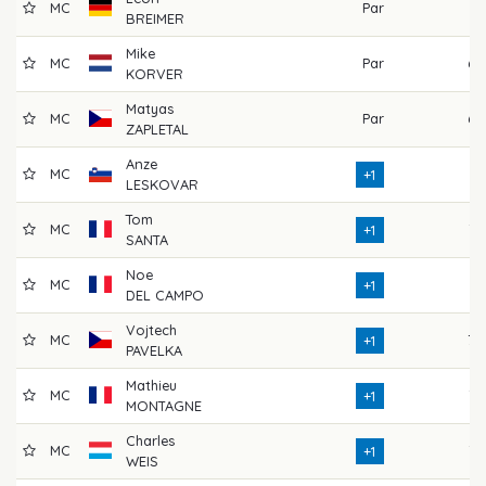
MC
Par
74
BREIMER
Mike
MC
Par
69
KORVER
Matyas
MC
Par
69
ZAPLETAL
Anze
MC
71
+1
LESKOVAR
Tom
MC
73
+1
SANTA
Noe
MC
71
+1
DEL CAMPO
Vojtech
MC
70
+1
PAVELKA
Mathieu
MC
72
+1
MONTAGNE
Charles
MC
75
+1
WEIS