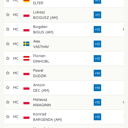
MC
74
+11
ELTER
Lukasz
MC
77
+11
BOGUSZ (AM)
Bogdan
MC
80
+13
BIGUS (AM)
Alex
MC
73
+13
VÄSTHAV
Florian
MC
74
+13
DINHOBL
Pawel
MC
74
+14
DUDZIK
Antoni
MC
75
+14
DEC (AM)
Mateusz
MC
80
+15
KNIAGININ
Konrad
MC
79
+15
BARGENDA (AM)