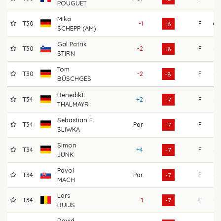
POUGUET
Mika
T30
-1
F
68
-8
SCHEPP (AM)
Gal Patrik
T30
-2
F
67
-8
STIRN
Tom
T30
-2
F
65
-8
BÜSCHGES
Benedikt
T34
+2
F
63
-7
THALMAYR
Sebastian F.
T34
Par
F
65
-7
SLIWKA
Simon
T34
+4
F
66
-7
JUNK
Pavol
T34
Par
F
65
-7
MACH
Lars
T34
-1
F
66
-7
BUIJS
David