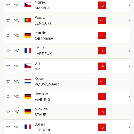
Marek
MC
68
-5
SIAKALA
Pedro
MC
68
-4
LENCART
Martin
MC
67
-4
OBTMEIER
Louis
MC
69
-4
LARDEUX
Jiri
MC
68
-4
VIK
Koen
MC
62
-4
KOUWENAAR
Jenson
MC
68
-4
WHITING
Nicklas
MC
67
-3
STAUB
Julien
MC
68
-3
LEBRERE