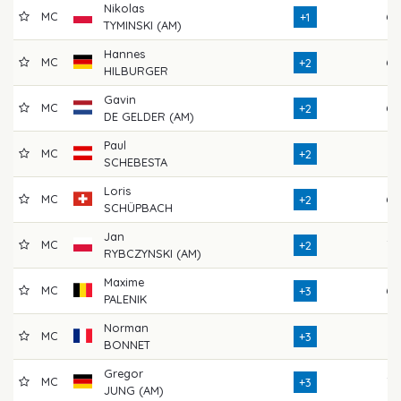
Nikolas
MC
68
+1
TYMINSKI (AM)
Hannes
MC
68
+2
HILBURGER
Gavin
MC
69
+2
DE GELDER (AM)
Paul
MC
74
+2
SCHEBESTA
Loris
MC
69
+2
SCHÜPBACH
Jan
MC
73
+2
RYBCZYNSKI (AM)
Maxime
MC
69
+3
PALENIK
Norman
MC
74
+3
BONNET
Gregor
MC
73
+3
JUNG (AM)