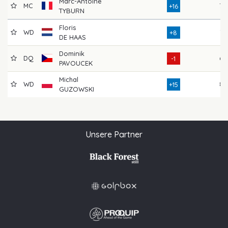
Marc-Antoine
MC
79
+16
TYBURN
Floris
WD
75
+8
DE HAAS
Dominik
DQ
68
-1
PAVOUCEK
Michal
WD
85
+15
GUZOWSKI
Unsere Partner