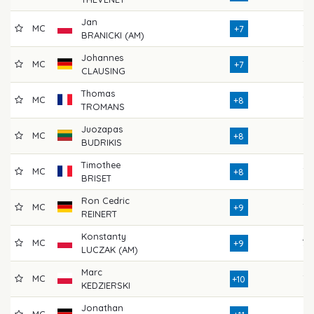
Jan
MC
75
+7
BRANICKI (AM)
Johannes
MC
72
+7
CLAUSING
Thomas
MC
77
+8
TROMANS
Juozapas
MC
71
+8
BUDRIKIS
Timothee
MC
76
+8
BRISET
Ron Cedric
MC
77
+9
REINERT
Konstanty
MC
78
+9
LUCZAK (AM)
Marc
MC
73
+10
KEDZIERSKI
Jonathan