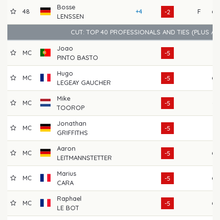
Bosse
48
+4
F
69
-2
LENSSEN
CUT: TOP 40 PROFESSIONALS AND TIES (PLUS A
Joao
MC
71
-5
PINTO BASTO
Hugo
MC
68
-5
LEGEAY GAUCHER
Mike
MC
64
-5
TOOROP
Jonathan
MC
71
-5
GRIFFITHS
Aaron
MC
68
-5
LEITMANNSTETTER
Marius
MC
68
-5
CARA
Raphael
MC
69
-5
LE BOT