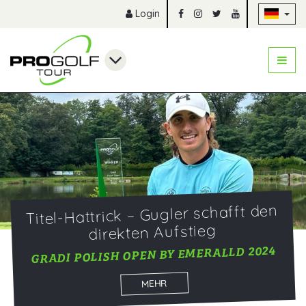
Na
Login
Titel-Hattrick – Gugler schafft den
direkten Aufstieg
GRADI POLISH OPEN BY EMERALLD 2024
MEHR