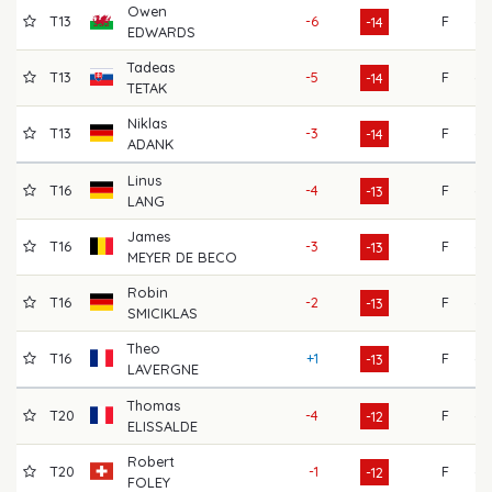
Owen
T13
-6
F
64
-14
EDWARDS
Tadeas
T13
-5
F
63
-14
TETAK
Niklas
T13
-3
F
64
-14
ADANK
Linus
T16
-4
F
65
-13
LANG
James
T16
-3
F
64
-13
MEYER DE BECO
Robin
T16
-2
F
65
-13
SMICIKLAS
Theo
T16
+1
F
65
-13
LAVERGNE
Thomas
T20
-4
F
62
-12
ELISSALDE
Robert
T20
-1
F
66
-12
FOLEY