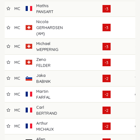
Mathis
MC
65
-3
PANSART
Nicola
MC
GERHARDSEN
-3
66
(AM)
Michael
MC
67
-3
WEPPERNIG
Zeno
MC
66
-3
FELDER
Jaka
MC
70
-2
BABNIK
Martin
MC
69
-2
FARFAL
Carl
MC
74
-2
BERTRAND
Arthur
MC
68
-2
MICHAUX
Allen