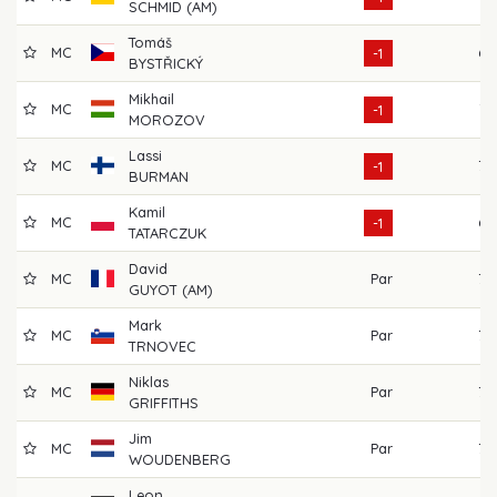
SCHMID (AM)
Tomáš
MC
68
-1
BYSTŘICKÝ
Mikhail
MC
72
-1
MOROZOV
Lassi
MC
70
-1
BURMAN
Kamil
MC
68
-1
TATARCZUK
David
MC
Par
70
GUYOT (AM)
Mark
MC
Par
70
TRNOVEC
Niklas
MC
Par
70
GRIFFITHS
Jim
MC
Par
70
WOUDENBERG
Leon