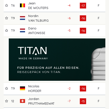
Jean
T6
-4
F
65
-17
DE WOUTERS
Nordin
T9
-6
F
63
-16
VAN TILBURG
Dario
T9
-5
F
65
-16
ANTONISSE
Nicolas
T9
-2
F
66
-16
HORDER
Jordan
12
-7
F
64
-15
PRUTTHAWEEWAT