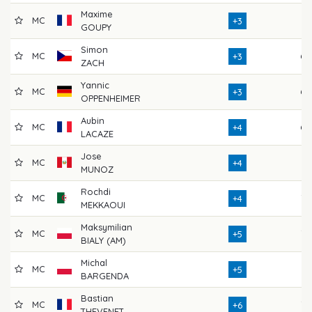
Maxime
MC
71
+3
GOUPY
Simon
MC
69
+3
ZACH
Yannic
MC
69
+3
OPPENHEIMER
Aubin
MC
69
+4
LACAZE
Jose
MC
71
+4
MUNOZ
Rochdi
MC
73
+4
MEKKAOUI
Maksymilian
MC
75
+5
BIALY (AM)
Michal
MC
74
+5
BARGENDA
Bastian
MC
77
+6
THEVENET