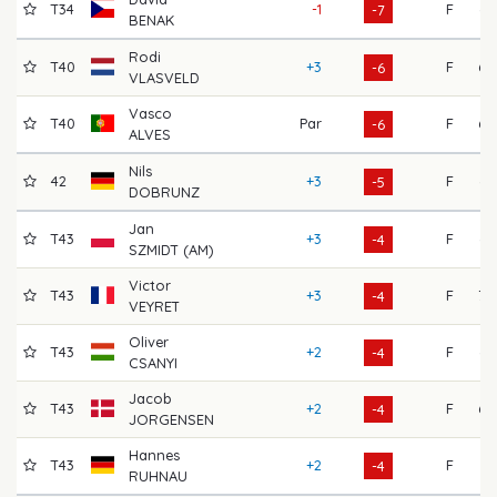
T34
-1
F
64
-7
BENAK
Rodi
T40
+3
F
68
-6
VLASVELD
Vasco
T40
Par
F
68
-6
ALVES
Nils
42
+3
F
66
-5
DOBRUNZ
Jan
T43
+3
F
67
-4
SZMIDT (AM)
Victor
T43
+3
F
70
-4
VEYRET
Oliver
T43
+2
F
65
-4
CSANYI
Jacob
T43
+2
F
68
-4
JORGENSEN
Hannes
T43
+2
F
71
-4
RUHNAU