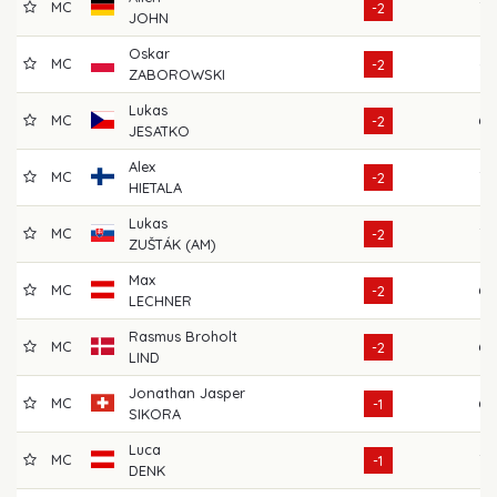
MC
72
-2
JOHN
Oskar
MC
65
-2
ZABOROWSKI
Lukas
MC
68
-2
JESATKO
Alex
MC
72
-2
HIETALA
Lukas
MC
73
-2
ZUŠTÁK (AM)
Max
MC
69
-2
LECHNER
Rasmus Broholt
MC
68
-2
LIND
Jonathan Jasper
MC
69
-1
SIKORA
Luca
MC
72
-1
DENK