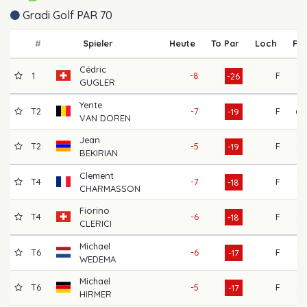
Gradi Golf PAR 70
#
Spieler
Heute
To Par
Loch
R1
Cédric
1
-8
F
61
-26
GUGLER
Yente
T2
-7
F
68
-19
VAN DOREN
Jean
T2
-5
F
62
-19
BEKIRIAN
Clement
T4
-7
F
64
-18
CHARMASSON
Fiorino
T4
-6
F
62
-18
CLERICI
Michael
T6
-6
F
62
-17
WEDEMA
Michael
T6
-5
F
64
-17
HIRMER