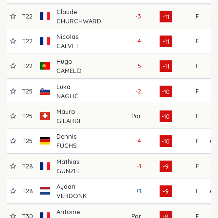
Claude
T22
-3
F
67
-11
CHURCHWARD
Nicolas
T22
-4
F
67
-11
CALVET
Hugo
T22
-5
F
67
-11
CAMELO
Luka
T25
-2
F
66
-10
NAGLIČ
Mauro
T25
Par
F
66
-10
GILARDI
Dennis
T25
-4
F
68
-10
FUCHS
Mathias
T28
-1
F
65
-9
GUNZEL
Aydan
T28
+1
F
68
-9
VERDONK
Antoine
T30
Par
F
67
-8