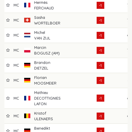
Hermès
MC
70
-1
FERCHAUD
Sasha
MC
70
-1
WORTELBOER
Michel
MC
69
-1
VAN ZIJL
Marcin
MC
70
-1
BOGUSZ (AM)
Brandon
MC
74
-1
DIETZEL
Florian
MC
67
-1
MOOSMEIER
Mathieu
MC
DECOTTIGNIES
-1
69
LAFON
Kristof
MC
68
-1
ULENAERS
Benedikt
MC
67
-1