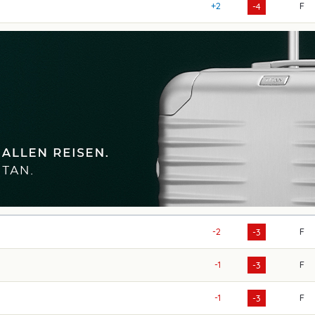
+2
F
-4
-2
F
-3
-1
F
-3
-1
F
-3