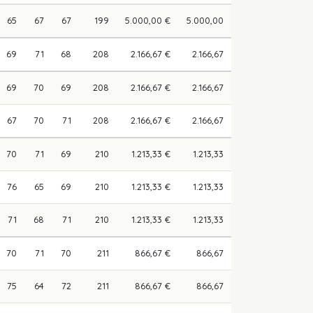
65
67
67
199
5.000,00 €
5.000,00
69
71
68
208
2.166,67 €
2.166,67
69
70
69
208
2.166,67 €
2.166,67
67
70
71
208
2.166,67 €
2.166,67
70
71
69
210
1.213,33 €
1.213,33
76
65
69
210
1.213,33 €
1.213,33
71
68
71
210
1.213,33 €
1.213,33
70
71
70
211
866,67 €
866,67
75
64
72
211
866,67 €
866,67