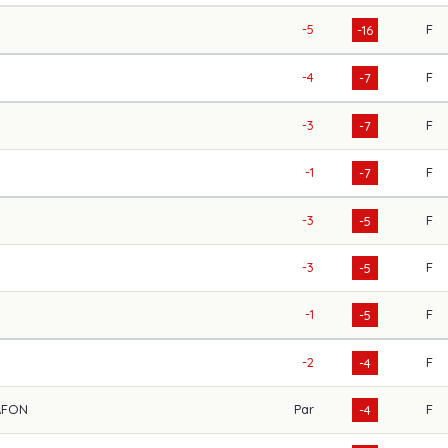
-5
F
-16
-4
F
-7
-3
F
-7
-1
F
-7
-3
F
-5
-3
F
-5
-1
F
-5
-2
F
-4
AFON
Par
F
-4