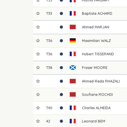
T33
Baptiste
ACHARD
Ahmed
MARJAN
T36
Maximilian
WALZ
T36
Hubert
TISSERAND
T38
Fraser
MOORE
Ahmed-Reda
RHAZALI
Soufiane
ROCHDI
T40
Charles
ALMEIDA
42
Leonard
BEM