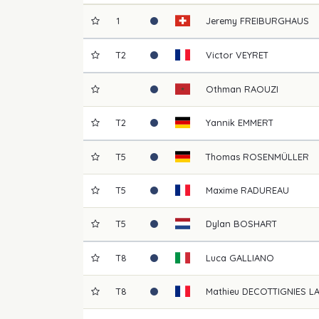
1
Jeremy
FREIBURGHAUS
T2
Victor
VEYRET
Othman
RAOUZI
T2
Yannik
EMMERT
T5
Thomas
ROSENMÜLLER
T5
Maxime
RADUREAU
T5
Dylan
BOSHART
T8
Luca
GALLIANO
T8
Mathieu
DECOTTIGNIES L