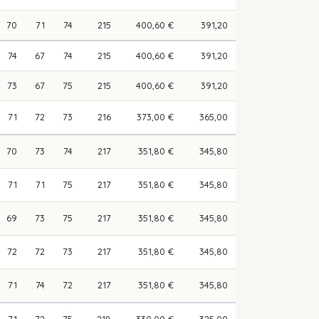
70
71
74
215
400,60 €
391,20
74
67
74
215
400,60 €
391,20
73
67
75
215
400,60 €
391,20
71
72
73
216
373,00 €
365,00
70
73
74
217
351,80 €
345,80
71
71
75
217
351,80 €
345,80
69
73
75
217
351,80 €
345,80
72
72
73
217
351,80 €
345,80
71
74
72
217
351,80 €
345,80
71
72
75
218
330,00 €
325,00