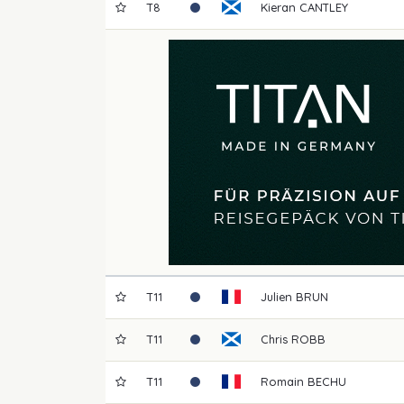
T8
Kieran
CANTLEY
T11
Julien
BRUN
T11
Chris
ROBB
T11
Romain
BECHU