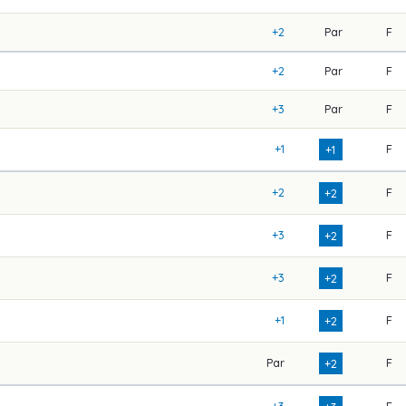
+2
Par
F
+2
Par
F
+3
Par
F
+1
F
+1
+2
F
+2
+3
F
+2
+3
F
+2
+1
F
+2
Par
F
+2
+3
F