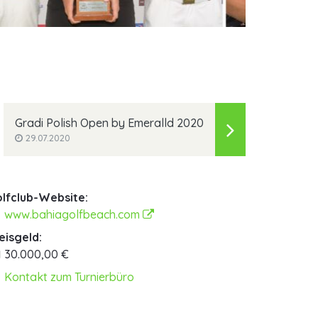
golfsupport.nl
golfsuppor
Gradi Polish Open by Emeralld 2020
29.07.2020
lfclub-Website:
www.bahiagolfbeach.com
eisgeld:
30.000,00 €
Kontakt zum Turnierbüro