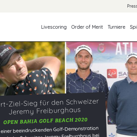
Pres
Livescoring
Order of Merit
Turniere
Spi
weizer
s
20
stration