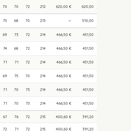
70
70
72
212
620,00 €
620,00
75
68
70
213
—
510,00
69
73
72
214
466,50 €
451,50
74
68
72
214
466,50 €
451,50
71
71
72
214
466,50 €
451,50
69
75
70
214
466,50 €
451,50
71
70
73
214
466,50 €
451,50
71
70
73
214
466,50 €
451,50
67
76
72
215
400,60 €
391,20
72
71
72
215
400,60 €
391,20