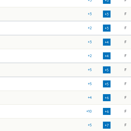
+3
+3
F
+3
+2
F
+3
+3
F
+4
+2
F
+4
+5
F
+5
+5
F
+5
+4
F
+6
+10
F
+6
+5
F
+7