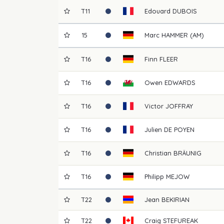
T11
Edouard
DUBOIS
15
Marc
HAMMER (AM)
T16
Finn
FLEER
T16
Owen
EDWARDS
T16
Victor
JOFFRAY
T16
Julien
DE POYEN
T16
Christian
BRÄUNIG
T16
Philipp
MEJOW
T22
Jean
BEKIRIAN
T22
Craig
STEFUREAK