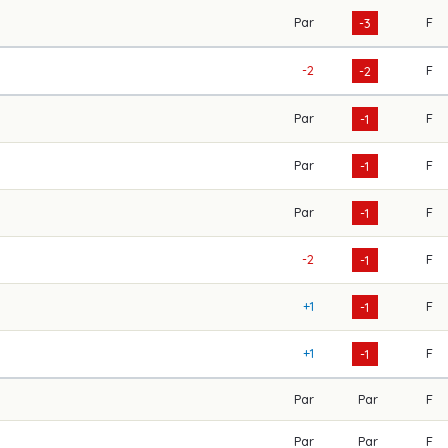
Par
F
-3
-2
F
-2
Par
F
-1
Par
F
-1
Par
F
-1
-2
F
-1
+1
F
-1
+1
F
-1
Par
Par
F
Par
Par
F