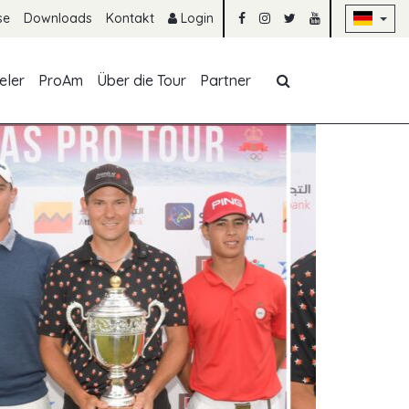
Na
se
Downloads
Kontakt
Login
Navigation übe
eler
ProAm
Über die Tour
Partner