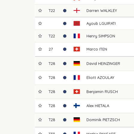
T22
Darren
WALKLEY
Ayoub
LGUIRATI
T22
Henry
SIMPSON
27
Marco
ITEN
T28
David
HEINZINGER
T28
Eliott
AZOULAY
T28
Benjamin
RUSCH
T28
Alex
HIETALA
T28
Dominik
PIETZSCH
T33
Mathis
PANSART