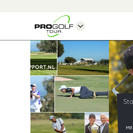
Start-Ziel-Sieg für den Sch
Jeremy Freiburghau
OPEN BAHIA GOLF BEACH 20
Mit einer beeindruckenden Golf-Demon