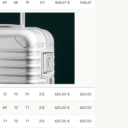
69
68
74
211
866,67 €
866,67
72
70
70
212
620,00 €
620,00
69
72
71
212
620,00 €
620,00
71
70
71
212
620,00 €
620,00