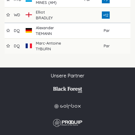
MINES (AM)
Elliot
WD
+12
BRADLEY
Alexander
DQ
Par
TIEMANN
Marc-Antoine
DQ
Par
TYBURN
Unsere Partner