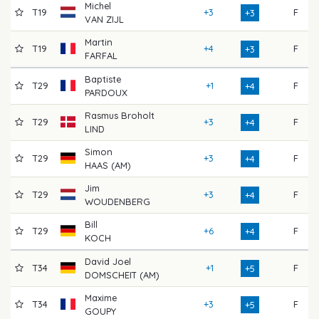
Michel
T19
+3
F
+3
VAN ZIJL
Martin
T19
+4
F
+3
FARFAL
Baptiste
T29
+1
F
+4
PARDOUX
Rasmus Broholt
T29
+3
F
+4
LIND
Simon
T29
+3
F
+4
HAAS (AM)
Jim
T29
+3
F
+4
WOUDENBERG
Bill
T29
+6
F
+4
KOCH
David Joel
T34
+1
F
+5
DOMSCHEIT (AM)
Maxime
T34
+3
F
+5
GOUPY