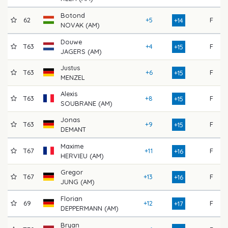
Botond
62
+5
F
+14
NOVAK (AM)
Douwe
T63
+4
F
+15
JAGERS (AM)
Justus
T63
+6
F
+15
MENZEL
Alexis
T63
+8
F
+15
SOUBRANE (AM)
Jonas
T63
+9
F
+15
DEMANT
Maxime
T67
+11
F
+16
HERVIEU (AM)
Gregor
T67
+13
F
+16
JUNG (AM)
Florian
69
+12
F
+17
DEPPERMANN (AM)
Bryan