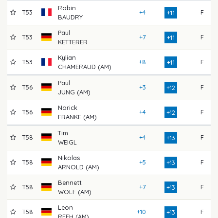
Robin
T53
+4
F
+11
BAUDRY
Paul
T53
+7
F
+11
KETTERER
Kylian
T53
+8
F
+11
CHAMERAUD (AM)
Paul
T56
+3
F
+12
JUNG (AM)
Norick
T56
+4
F
8
+12
FRANKE (AM)
Tim
T58
+4
F
+13
WEIGL
Nikolas
T58
+5
F
8
+13
ARNOLD (AM)
Bennett
T58
+7
F
+13
WOLF (AM)
Leon
T58
+10
F
+13
REEH (AM)