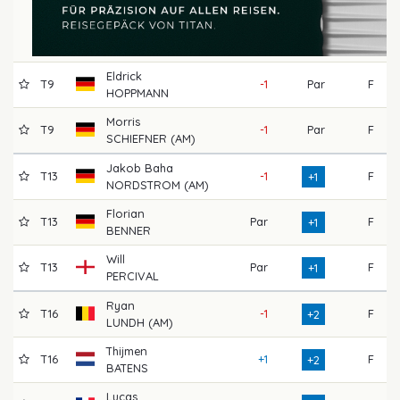
Eldrick
T9
-1
Par
F
HOPPMANN
Morris
T9
-1
Par
F
SCHIEFNER (AM)
Jakob Baha
T13
-1
F
+1
NORDSTROM (AM)
Florian
T13
Par
F
+1
BENNER
Will
T13
Par
F
+1
PERCIVAL
Ryan
T16
-1
F
+2
LUNDH (AM)
Thijmen
T16
+1
F
+2
BATENS
Lucas