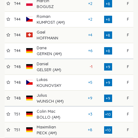
Marcin
T44
+2
F
+8
BOGUSZ
Roman
T44
+2
F
+8
KUMPOST (AM)
Gael
T44
+4
F
+8
HOFFMANN
Dane
T44
+6
F
+8
GERKEN (AM)
Daniel
T48
-1
F
+9
GELSER (AM)
Lukas
T48
+5
F
+9
KOUNOVSKY
Julius
T48
+9
F
+9
WUNSCH (AM)
Colin Mac
T51
+3
F
+10
BOLLO (AM)
Maximilian
T51
+8
F
+10
PIECK (AM)