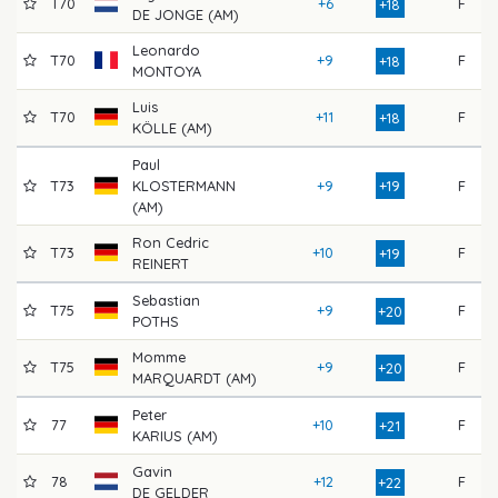
T70
+6
F
+18
DE JONGE (AM)
Leonardo
T70
+9
F
+18
MONTOYA
Luis
T70
+11
F
+18
KÖLLE (AM)
Paul
T73
KLOSTERMANN
+9
+19
F
(AM)
Ron Cedric
T73
+10
F
+19
REINERT
Sebastian
T75
+9
F
+20
POTHS
Momme
T75
+9
F
+20
MARQUARDT (AM)
Peter
77
+10
F
+21
KARIUS (AM)
Gavin
78
+12
F
+22
DE GELDER