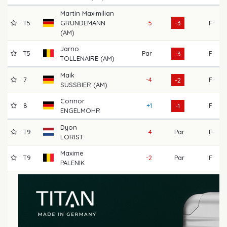
Martin Maximilian
T5
GRÜNDEMANN
-5
-3
F
(AM)
Jarno
T5
Par
F
-3
TOLLENAIRE (AM)
Maik
7
-4
F
-2
SÜSSBIER (AM)
Connor
8
+1
F
-1
ENGELMOHR
Dyon
T9
-4
Par
F
LORIST
Maxime
T9
-2
Par
F
PALENIK