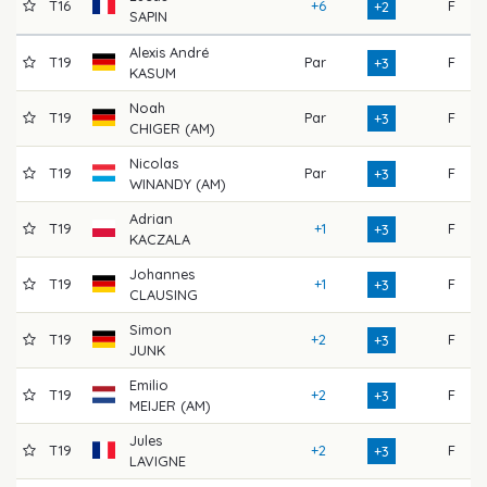
T16
+6
F
+2
SAPIN
Alexis André
T19
Par
F
+3
KASUM
Noah
T19
Par
F
+3
CHIGER (AM)
Nicolas
T19
Par
F
+3
WINANDY (AM)
Adrian
T19
+1
F
+3
KACZALA
Johannes
T19
+1
F
+3
CLAUSING
Simon
T19
+2
F
+3
JUNK
Emilio
T19
+2
F
+3
MEIJER (AM)
Jules
T19
+2
F
+3
LAVIGNE