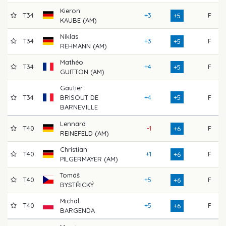
Kieron
T34
+3
F
+5
KAUBE (AM)
Niklas
T34
+3
F
+5
REHMANN (AM)
Mathéo
T34
+4
F
+5
GUITTON (AM)
Gautier
T34
BRISOUT DE
+4
+5
F
BARNEVILLE
Lennard
T40
-1
F
+6
REINEFELD (AM)
Christian
T40
+1
F
+6
PILGERMAYER (AM)
Tomáš
T40
+5
F
+6
BYSTŘICKÝ
Michal
T40
+5
F
+6
BARGENDA