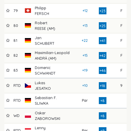
Philipp
79
+12
F
+23
FERSCH
Robert
80
+13
F
+25
REESE (AM)
Jan
81
+22
F
+41
SCHUBERT
Maximilian-Leopold
82
+15
F
9
+42
ANDRÄ (AM)
Domenic
83
+19
F
9
+46
SCHWANDT
Lukas
RTD
+10
9
8
+18
JESATKO
Sebastian F.
RTD
Par
8
+8
SLIWKA
Oskar
WD
8
+8
ZABOROWSKI
Lenny
RTD
Par
+9