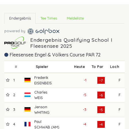
Endergebnis
Tee Times
Meldeliste
powered by
Endergebnis Qualifying School I
Fleesensee 2025
Fleesensee Engel & Völkers Course PAR 72
#
Spieler
Heute
To Par
Loch
R
Frederik
1
-1
F
-7
EISENBEIS
Charles
2
-5
F
-6
WEIS
Jenson
3
-3
F
-5
WHITING
Paul
4
-4
F
-4
SCHWAB (AM)