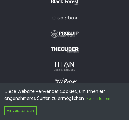
Diese Website verwendet Cookies, um Ihnen ein
angenehmeres Surfen zu ermöglichen.
Mehr erfahren
© 2026 PGAoG
Impressum
Datenschutz
Presse
Downloads
Kontakt
N
Login
Einverstanden