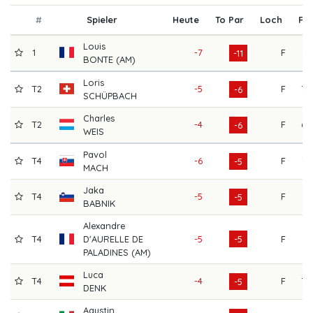
#
Spieler
Heute
To Par
Loch
R1
Louis
1
-7
F
67
-11
BONTE (AM)
Loris
T2
-5
F
70
-6
SCHÜPBACH
Charles
T2
-4
F
69
-6
WEIS
Pavol
T4
-6
F
72
-5
MACH
Jaka
T4
-5
F
71
-5
BABNIK
Alexandre
T4
D'AURELLE DE
-5
-5
F
71
PALADINES (AM)
Luca
T4
-4
F
70
-5
DENK
Agustin