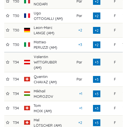
T30
Par
F
73
+2
NODARI
Ugo
T30
Par
F
73
+2
OTTOGALLI (AM)
Leon-Marc
T30
+2
F
71
+2
LANGE (AM)
Matteo
T30
+3
F
70
+2
PERUZZI (AM)
Valentin
T34
WITTGRUBER
Par
+3
F
74
(AM)
Quentin
T34
Par
F
74
+3
CHAVAZ (AM)
Mikhail
T34
+1
F
73
+3
MOROZOV
Tom
T34
+1
F
73
+3
MOIX (AM)
Mel
T34
+2
F
72
+3
LÖTSCHER (AM)