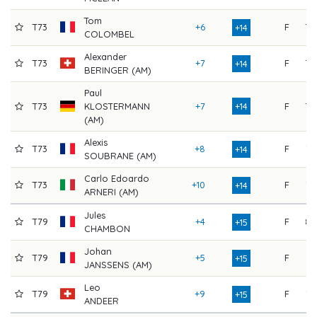
Tom
T73
+6
F
79
+14
COLOMBEL
Alexander
T73
+7
F
78
+14
BERINGER (AM)
Paul
T73
KLOSTERMANN
+7
+14
F
78
(AM)
Alexis
T73
+8
F
77
+14
SOUBRANE (AM)
Carlo Edoardo
T73
+10
F
75
+14
ARNERI (AM)
Jules
T79
+4
F
82
+15
CHAMBON
Johan
T79
+5
F
81
+15
JANSSENS (AM)
Leo
T79
+9
F
77
+15
ANDEER