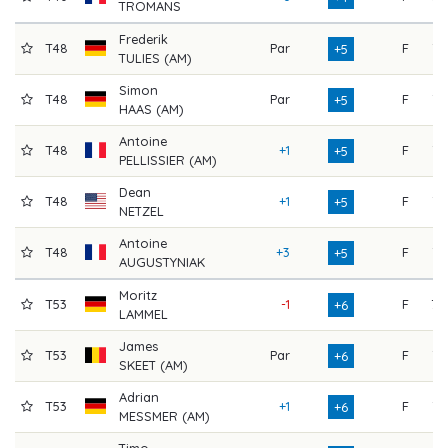
TROMANS
Frederik
T48
Par
F
76
+5
TULIES (AM)
Simon
T48
Par
F
76
+5
HAAS (AM)
Antoine
T48
+1
F
75
+5
PELLISSIER (AM)
Dean
T48
+1
F
75
+5
NETZEL
Antoine
T48
+3
F
73
+5
AUGUSTYNIAK
Moritz
T53
-1
F
78
+6
LAMMEL
James
T53
Par
F
77
+6
SKEET (AM)
Adrian
T53
+1
F
76
+6
MESSMER (AM)