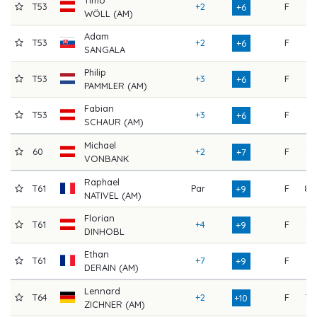
Timo
T53
+2
F
75
+6
WÖLL (AM)
Adam
T53
+2
F
75
+6
SANGALA
Philip
T53
+3
F
74
+6
PAMMLER (AM)
Fabian
T53
+3
F
74
+6
SCHAUR (AM)
Michael
60
+2
F
76
+7
VONBANK
Raphael
T61
Par
F
80
+9
NATIVEL (AM)
Florian
T61
+4
F
76
+9
DINHOBL
Ethan
T61
+7
F
73
+9
DERAIN (AM)
Lennard
T64
+2
F
79
+10
ZICHNER (AM)