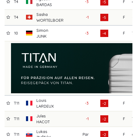
T4
-3
F
69
-5
BARDAS
Sasha
T4
-1
F
67
-5
WORTELBOER
Simon
10
-3
F
70
-4
JUNK
Louis
T11
-3
F
72
-2
LARDEUX
Jules
T11
-1
F
70
-2
HACOT
Lukas
T11
Par
F
69
-2