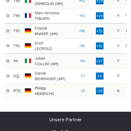
T90
+10
F
90
+29
ZAMBOLIN (AM)
Marc-Antoine
T90
+10
F
90
+29
TYBURN
Franck
T92
+18
F
88
+35
KNAYER (AM)
Erich
T92
+18
F
88
+35
LEOPOLD
Julian
94
+14
F
94
+37
COLLINI (AM)
Daniel
DQ
+7
F
73
+9
BEHRINGER (AM)
Philipp
RTD
+3
8
81
+13
HEINRICHS
Unsere Partner