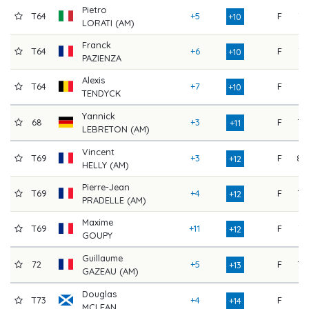
Pietro
T64
+5
F
76
+10
LORATI (AM)
Franck
T64
+6
F
75
+10
PAZIENZA
Alexis
T64
+7
F
74
+10
TENDYCK
Yannick
68
+3
F
79
+11
LEBRETON (AM)
Vincent
T69
+3
F
80
+12
HELLY (AM)
Pierre-Jean
T69
+4
F
79
+12
PRADELLE (AM)
Maxime
T69
+11
F
72
+12
GOUPY
Guillaume
72
+5
F
79
+13
GAZEAU (AM)
Douglas
T73
+4
F
81
+14
MCLEAN