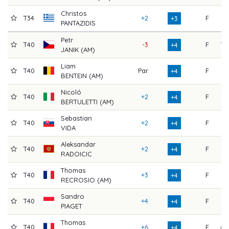
Christos
T34
+2
F
72
+3
PANTAZIDIS
Petr
T40
-3
F
78
+4
JANIK (AM)
Liam
T40
Par
F
75
+4
BENTEIN (AM)
Nicoló
T40
+2
F
73
+4
BERTULETTI (AM)
Sebastian
T40
+2
F
73
+4
VIDA
Aleksandar
T40
+2
F
73
+4
RADOICIC
Thomas
T40
+3
F
72
+4
RECROSIO (AM)
Sandro
T40
+4
F
71
+4
PIAGET
Thomas
T40
+6
F
69
+4