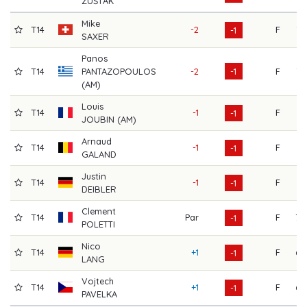
ZUŠTÁK
Mike
T14
-2
F
72
-1
SAXER
Panos
T14
PANTAZOPOULOS
-2
-1
F
72
(AM)
Louis
T14
-1
F
71
-1
JOUBIN (AM)
Arnaud
T14
-1
F
71
-1
GALAND
Justin
T14
-1
F
71
-1
DEIBLER
Clement
T14
Par
F
70
-1
POLETTI
Nico
T14
+1
F
69
-1
LANG
Vojtech
T14
+1
F
69
-1
PAVELKA