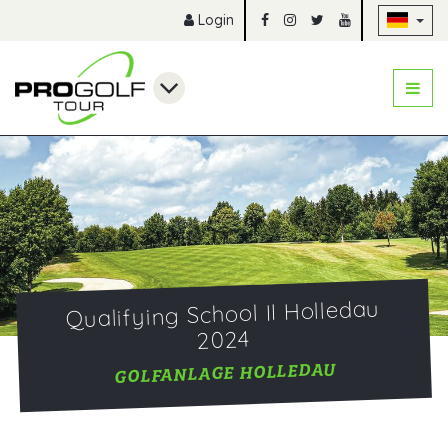
Na
Login
Qualifying School II Holledau
2024
GOLFANLAGE HOLLEDAU