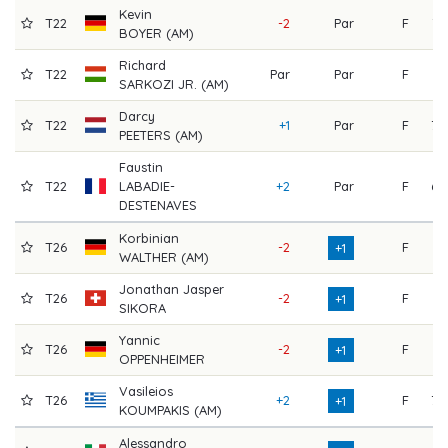
Kevin
T22
-2
Par
F
73
BOYER (AM)
Richard
T22
Par
Par
F
71
SARKOZI JR. (AM)
Darcy
T22
+1
Par
F
70
PEETERS (AM)
Faustin
T22
LABADIE-
+2
Par
F
69
DESTENAVES
Korbinian
T26
-2
F
74
+1
WALTHER (AM)
Jonathan Jasper
T26
-2
F
74
+1
SIKORA
Yannic
T26
-2
F
74
+1
OPPENHEIMER
Vasileios
T26
+2
F
70
+1
KOUMPAKIS (AM)
Alessandro