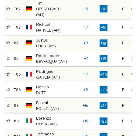
Tim
T82
HESSELBACH
+5
+16
F
82
(AM)
Michael
T82
+7
F
80
+16
NATIVEL (AM)
Justus
84
+9
F
80
+18
LÜCK (AM)
Dario Laurin
85
+7
F
83
+19
BEVACQUA (AM)
Rodrigue
T86
+7
F
84
+20
GARCIA (AM)
Marvin
T86
+9
F
82
+20
DUTT
Pascal
88
+16
F
76
+21
POLLIN (AM)
Lorenzo
89
+15
F
82
+26
ROSA (AM)
Tommaso