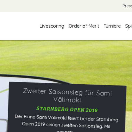
Pres
Livescoring
Order of Merit
Turniere
Spi
Wil
STAR
Golfe
fast g