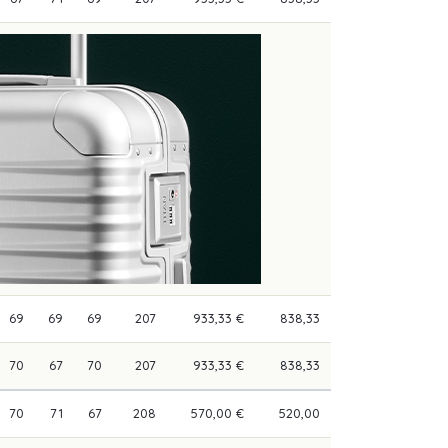
69
69
69
207
933,33 €
838,33
70
67
70
207
933,33 €
838,33
70
71
67
208
570,00 €
520,00