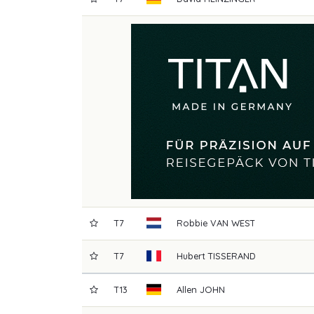
T7
Robbie
VAN WEST
T7
Hubert
TISSERAND
T13
Allen
JOHN