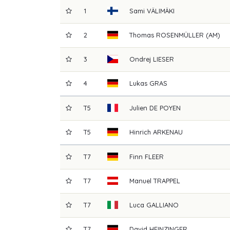
1
Sami
VÄLIMÄKI
2
Thomas
ROSENMÜLLER (AM)
3
Ondrej
LIESER
4
Lukas
GRAS
T5
Julien
DE POYEN
T5
Hinrich
ARKENAU
T7
Finn
FLEER
T7
Manuel
TRAPPEL
T7
Luca
GALLIANO
T7
David
HEINZINGER