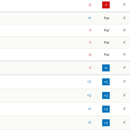
-2
F
-1
+1
Par
F
-1
Par
F
-1
Par
F
-2
Par
F
-1
F
+1
+2
F
+2
+2
F
+2
+1
F
+2
+1
F
+2