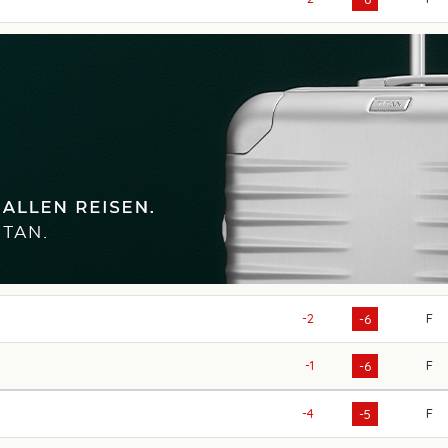
-2
F
-6
-1
F
-6
-4
F
-5