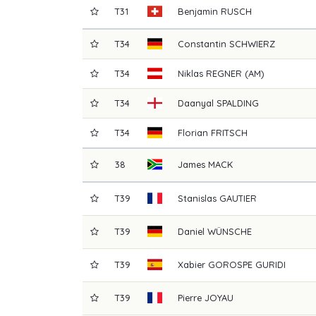
T31
Benjamin
RUSCH
T34
Constantin
SCHWIERZ
T34
Niklas
REGNER (AM)
T34
Daanyal
SPALDING
T34
Florian
FRITSCH
38
James
MACK
T39
Stanislas
GAUTIER
T39
Daniel
WÜNSCHE
T39
Xabier
GOROSPE GURIDI
T39
Pierre
JOYAU