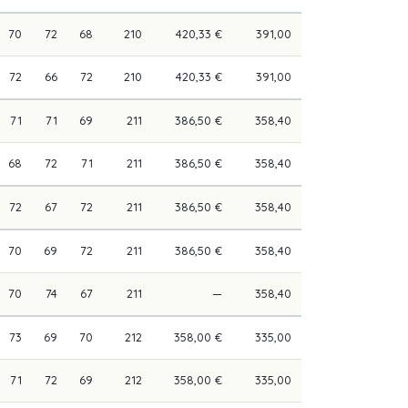
70
72
68
210
420,33 €
391,00
72
66
72
210
420,33 €
391,00
71
71
69
211
386,50 €
358,40
68
72
71
211
386,50 €
358,40
72
67
72
211
386,50 €
358,40
70
69
72
211
386,50 €
358,40
70
74
67
211
—
358,40
73
69
70
212
358,00 €
335,00
71
72
69
212
358,00 €
335,00