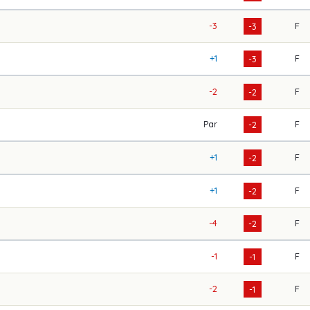
-3
F
-3
+1
F
-3
-2
F
-2
Par
F
-2
+1
F
-2
+1
F
-2
-4
F
-2
-1
F
-1
-2
F
-1