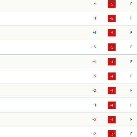
-4
F
-5
-1
F
-5
+1
F
-5
+3
F
-5
-4
F
-4
-3
F
-4
-2
F
-4
-1
F
-4
-5
F
-4
-2
F
-3