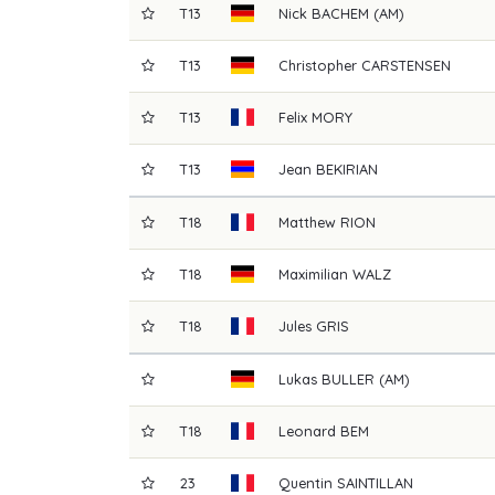
T13
Nick
BACHEM (AM)
T13
Christopher
CARSTENSEN
T13
Felix
MORY
T13
Jean
BEKIRIAN
T18
Matthew
RION
T18
Maximilian
WALZ
T18
Jules
GRIS
Lukas
BULLER (AM)
T18
Leonard
BEM
23
Quentin
SAINTILLAN