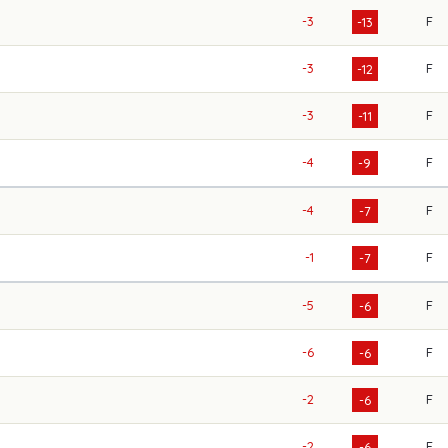
-3
F
-13
-3
F
-12
-3
F
-11
-4
F
-9
-4
F
-7
-1
F
-7
-5
F
-6
-6
F
-6
-2
F
-6
-2
F
-6