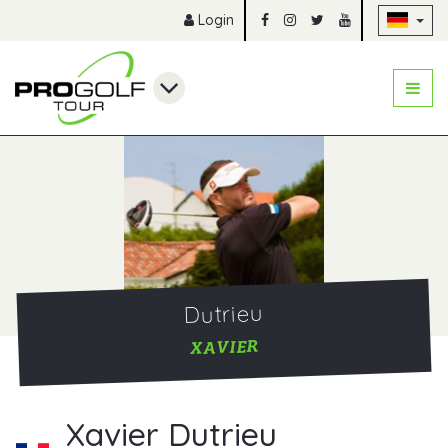
Na
Login
Dutrieu
XAVIER
Xavier Dutrieu