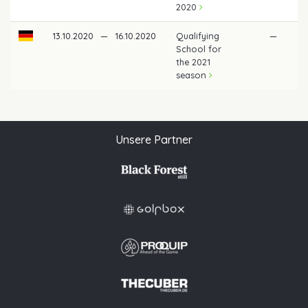
2020
13.10.2020
—
16.10.2020
Qualifying
—
School for
the 2021
season
Unsere Partner