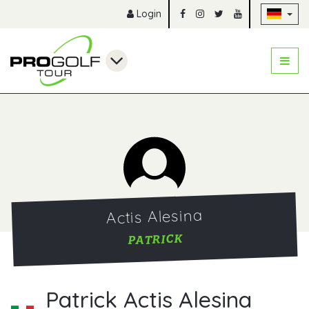
Na
Login
Actis Alesina
PATRICK
Patrick Actis Alesina