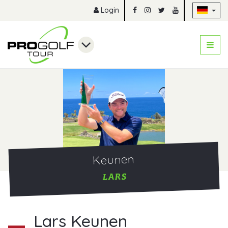
Na
Login
Keunen
LARS
Lars Keunen