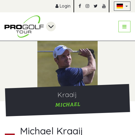
Na
Login
Kraaij
MICHAEL
Michael Kraaij