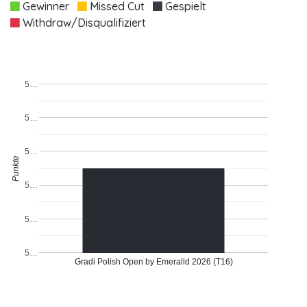
Gewinner
Missed Cut
Gespielt
Withdraw/Disqualifiziert
5…
5…
5…
Punkte
5…
5…
5…
Gradi Polish Open by Emeralld 2026 (T16)