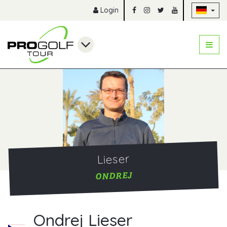
Na
Login
Lieser
ONDREJ
Ondrej Lieser