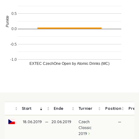
0.5
Punkte
0.0
-0.5
-1.0
EXTEC CzechOne Open by Atomic Drinks (MC)
Start
Ende
Turnier
Position
Preis
18.06.2019
—
20.06.2019
Czech
—
Classic
2019