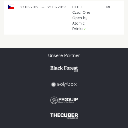
23.08.2019
—
25.08.2019
EXTEC
MC
CzechOne
Open by
Atomic
Drinks
Unsere Partner