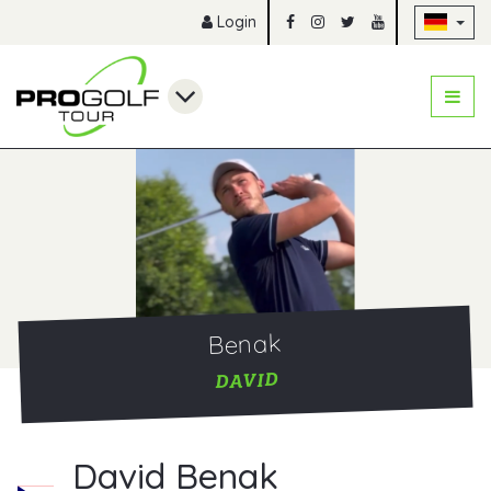
Na
Login
Benak
DAVID
David Benak