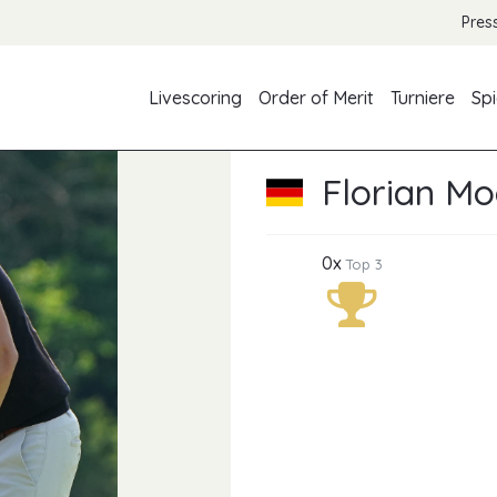
Pres
Livescoring
Order of Merit
Turniere
Spi
Florian M
0x
Top 3