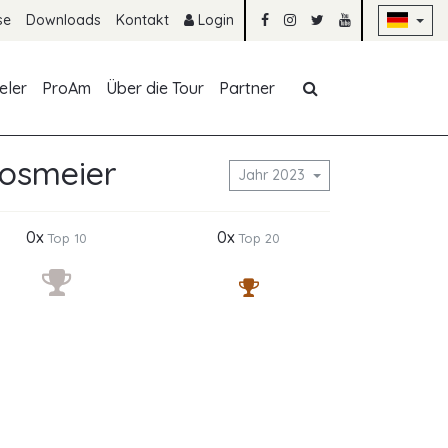
Na
se
Downloads
Kontakt
Login
Navigation übe
eler
ProAm
Über die Tour
Partner
oosmeier
Jahr 2023
0x
0x
Top 10
Top 20