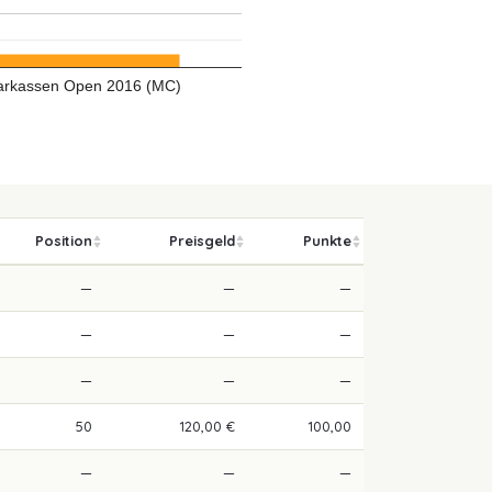
arkassen Open 2016 (MC)
Position
Preisgeld
Punkte
—
—
—
—
—
—
—
—
—
50
120,00 €
100,00
—
—
—