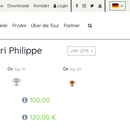
Na
se
Downloads
Kontakt
Login
Navigation übe
eler
ProAm
Über die Tour
Partner
ri Philippe
Jahr 2016
0x
0x
Top 10
Top 20
100,00
120,00 €