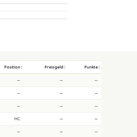
Position
Preisgeld
Punkte
—
—
—
—
—
—
—
—
—
MC
—
—
—
—
—