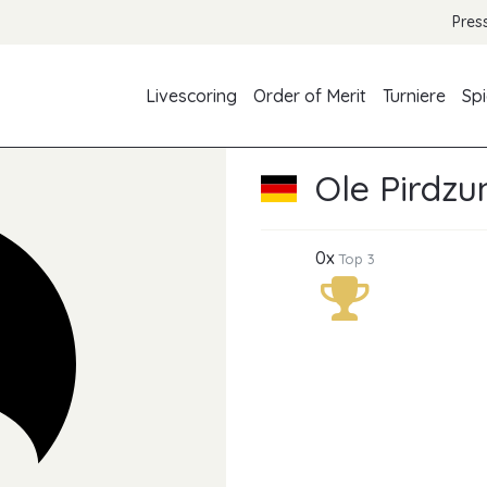
Pres
Livescoring
Order of Merit
Turniere
Spi
Ole Pirdzu
0x
Top 3