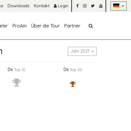
Na
se
Downloads
Kontakt
Login
Navigation übe
eler
ProAm
Über die Tour
Partner
n
Jahr 2021
0x
0x
Top 10
Top 20