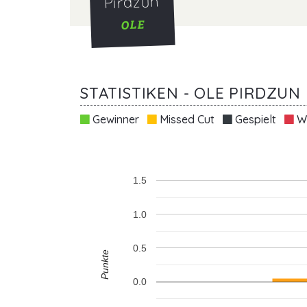
Pirdzun
OLE
STATISTIKEN - OLE PIRDZUN
Gewinner
Missed Cut
Gespielt
Wi
1.5
1.0
0.5
Punkte
0.0