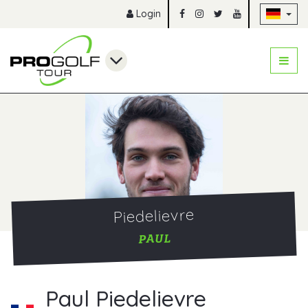
Na
Login
Piedelievre
PAUL
Paul Piedelievre