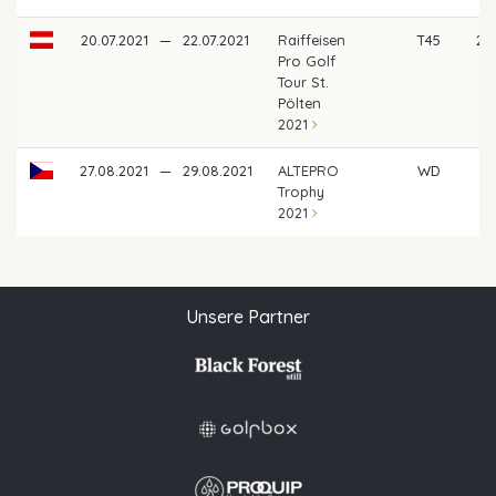
20.07.2021
—
22.07.2021
Raiffeisen
T45
28
Pro Golf
Tour St.
Pölten
2021
27.08.2021
—
29.08.2021
ALTEPRO
WD
Trophy
2021
Unsere Partner