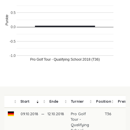
0.5
Punkte
0.0
-0.5
-1.0
Pro Golf Tour - Qualifying School 2018 (T36)
Start
Ende
Turnier
Position
Preisg
09.10.2018
—
12.10.2018
Pro Golf
T36
Tour -
Qualifying