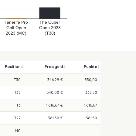
Tenerife Pro
The Cuber
Golf Open
Open 2023
2023 (MC)
(T38)
Position
Preisgeld
Punkte
T30
346,29 €
330,00
T32
340,00 €
332,50
T3
1.616,67 €
1.616,67
T27
361,50 €
361,50
MC
—
—