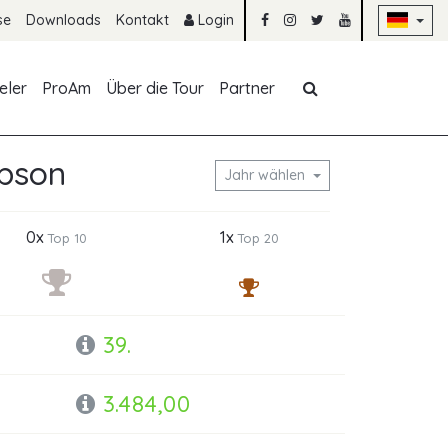
Na
se
Downloads
Kontakt
Login
Navigation übe
eler
ProAm
Über die Tour
Partner
pson
Jahr wählen
0x
1x
Top 10
Top 20
39.
3.484,00