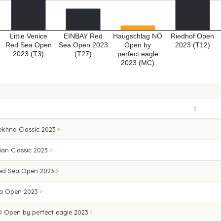
Little Venice
EINBAY Red
Haugschlag NÖ
Riedhof Open
Red Sea Open
Sea Open 2023
Open by
2023 (T12)
2023 (T3)
(T27)
perfect eagle
2023 (MC)
okhna Classic 2023
ian Classic 2023
 Red Sea Open 2023
ea Open 2023
 Open by perfect eagle 2023