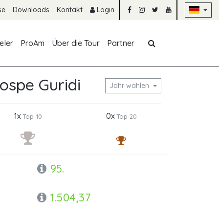
Na
se
Downloads
Kontakt
Login
Navigation übe
eler
ProAm
Über die Tour
Partner
ospe Guridi
Jahr wählen
1x
0x
Top 10
Top 20
95.
1.504,37