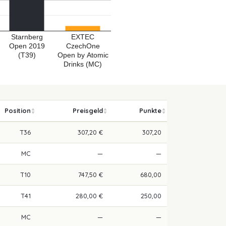
Starnberg
EXTEC
Open 2019
CzechOne
(T39)
Open by Atomic
Drinks (MC)
Position
Preisgeld
Punkte
T36
307,20 €
307,20
MC
—
—
T10
747,50 €
680,00
T41
280,00 €
250,00
MC
—
—