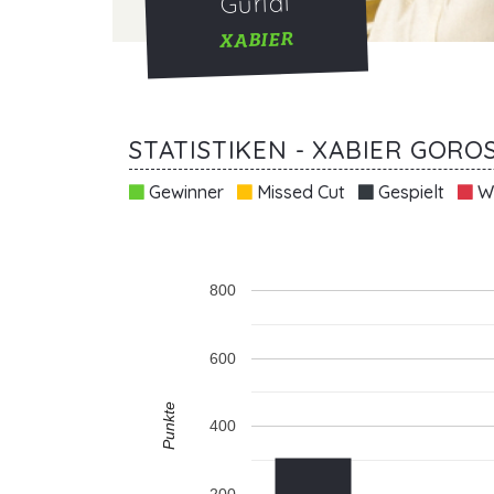
Guridi
XABIER
STATISTIKEN - XABIER GORO
Gewinner
Missed Cut
Gespielt
Wi
800
600
Punkte
400