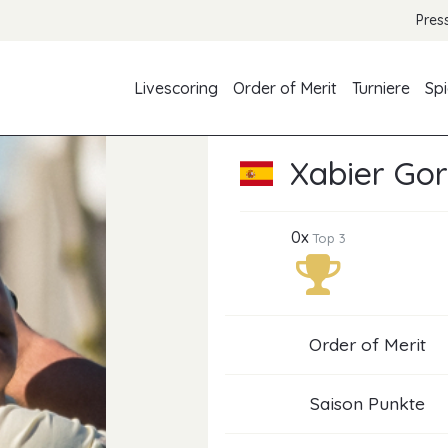
Pres
Livescoring
Order of Merit
Turniere
Spi
Xabier Gor
0x
Top 3
Order of Merit
Saison Punkte