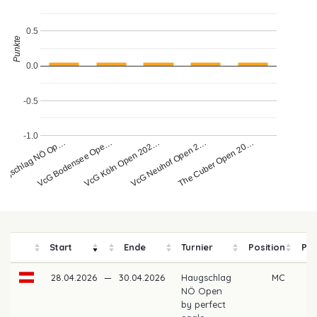
0.5
Punkte
0.0
-0.5
-1.0
ugschlag NÖ Op…
The Cuber Open 20…
VcG Köln Open 202…
VcG Neuhof Open 2…
VcG Bodensee Ope…
Start
Ende
Turnier
Position
Pre
28.04.2026
—
30.04.2026
Haugschlag
MC
NÖ Open
by perfect