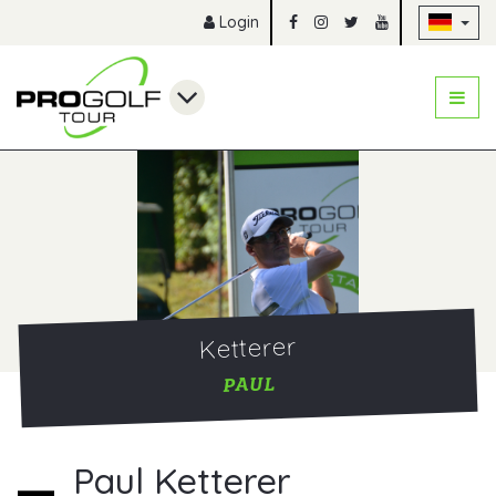
Na
Login
Ketterer
PAUL
Paul Ketterer